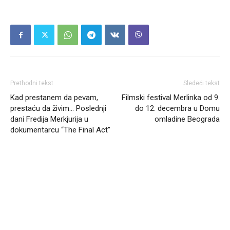
Prethodni tekst
Sledeći tekst
Kad prestanem da pevam,
Filmski festival Merlinka od 9.
prestaću da živim… Poslednji
do 12. decembra u Domu
dani Fredija Merkjurija u
omladine Beograda
dokumentarcu “The Final Act”