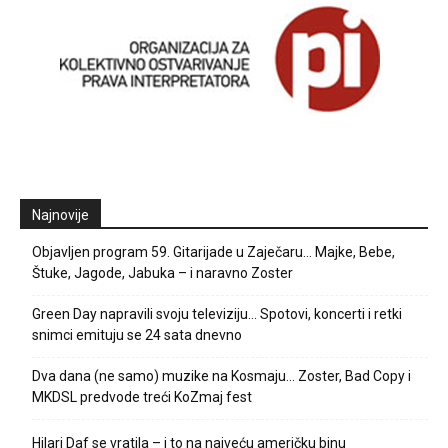
Najnovije
Objavljen program 59. Gitarijade u Zaječaru… Majke, Bebe,
Štuke, Jagode, Jabuka – i naravno Zoster
Green Day napravili svoju televiziju… Spotovi, koncerti i retki
snimci emituju se 24 sata dnevno
Dva dana (ne samo) muzike na Kosmaju… Zoster, Bad Copy i
MKDSL predvode treći KoZmaj fest
Hilari Daf se vratila – i to na najveću američku binu