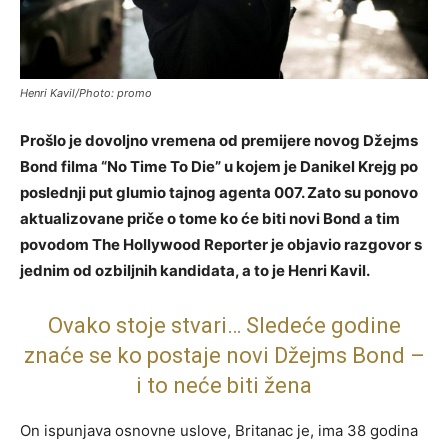
Henri Kavil/Photo: promo
Prošlo je dovoljno vremena od premijere novog Džejms
Bond filma “No Time To Die” u kojem je Danikel Krejg po
poslednji put glumio tajnog agenta 007. Zato su ponovo
aktualizovane priče o tome ko će biti novi Bond a tim
povodom The Hollywood Reporter je objavio razgovor s
jednim od ozbiljnih kandidata, a to je Henri Kavil.
Ovako stoje stvari… Sledeće godine
znaće se ko postaje novi Džejms Bond –
i to neće biti žena
On ispunjava osnovne uslove, Britanac je, ima 38 godina