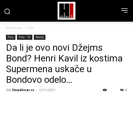
Naslovna
Film
Film
Film - TV
World
Da li je ovo novi Džejms
Bond? Henri Kavil iz kostima
Supermena uskače u
Bondovo odelo…
Od
Headliner.rs
-
12/11/2021
0