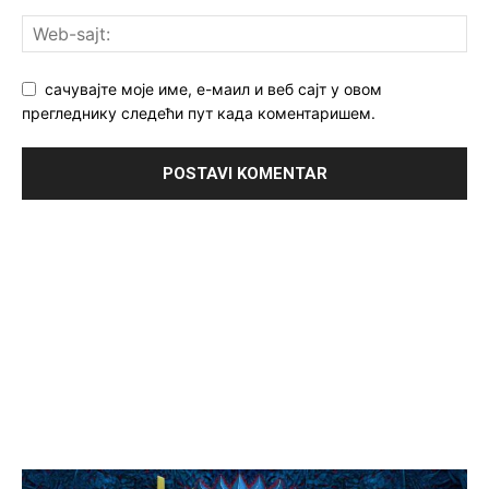
сачувајте моје име, е-маил и веб сајт у овом
прегледнику следећи пут када коментаришем.