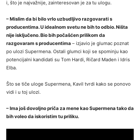
i, što je najvažnije, zainteresovan je za tu ulogu.
– Mislim da bi bilo vrlo uzbudljivo razgovarati s
producentima. U idealnom svetu ne bih to odbio. Ništa
nije isključeno. Bio bih počašćen prilikom da
razgovaram s producentima
– izjavio je glumac poznat
po ulozi Supermena. Ostali glumci koji se spominju kao
potencijalni kandidati su Tom Hardi, Ričard Maden i Idris
Elba.
Što se tiče uloge Supermena, Kavil tvrdi kako se ponovo
vidi i u toj ulozi.
– Ima još dovoljno priča za mene kao Supermena tako da
bih voleo da iskoristim tu priliku.