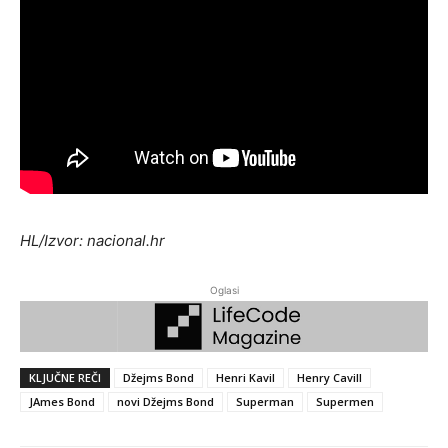
HL/Izvor: nacional.hr
Oglasi
KLJUČNE REČI
Džejms Bond
Henri Kavil
Henry Cavill
JAmes Bond
novi Džejms Bond
Superman
Supermen