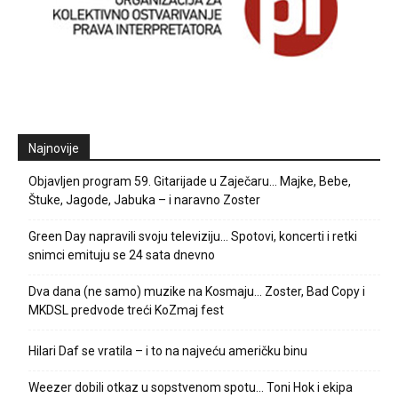
Najnovije
Objavljen program 59. Gitarijade u Zaječaru… Majke, Bebe,
Štuke, Jagode, Jabuka – i naravno Zoster
Green Day napravili svoju televiziju… Spotovi, koncerti i retki
snimci emituju se 24 sata dnevno
Dva dana (ne samo) muzike na Kosmaju… Zoster, Bad Copy i
MKDSL predvode treći KoZmaj fest
Hilari Daf se vratila – i to na najveću američku binu
Weezer dobili otkaz u sopstvenom spotu… Toni Hok i ekipa