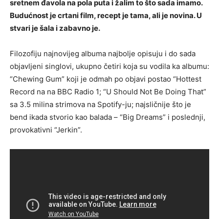
sretnem đavola na pola puta i žalim to što sada imamo.
Budućnost je crtani film, recept je tama, ali je novina. U
stvari je šala i zabavno je.
Filozofiju najnovijeg albuma najbolje opisuju i do sada
objavljeni singlovi, ukupno četiri koja su vodila ka albumu:
“Chewing Gum” koji je odmah po objavi postao “Hottest
Record na na BBC Radio 1; “U Should Not Be Doing That”
sa 3.5 milina strimova na Spotify-ju; najsličnije što je
bend ikada stvorio kao balada – “Big Dreams” i poslednji,
provokativni “Jerkin”.