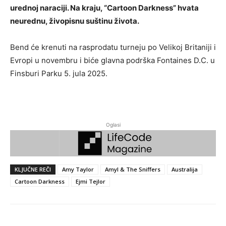
urednoj naraciji. Na kraju, “Cartoon Darkness” hvata
neurednu, živopisnu suštinu života.
Bend će krenuti na rasprodatu turneju po Velikoj Britaniji i
Evropi u novembru i biće glavna podrška Fontaines D.C. u
Finsburi Parku 5. jula 2025.
Oglasi
KLJUČNE REČI
Amy Taylor
Amyl & The Sniffers
Australija
Cartoon Darkness
Ejmi Tejlor