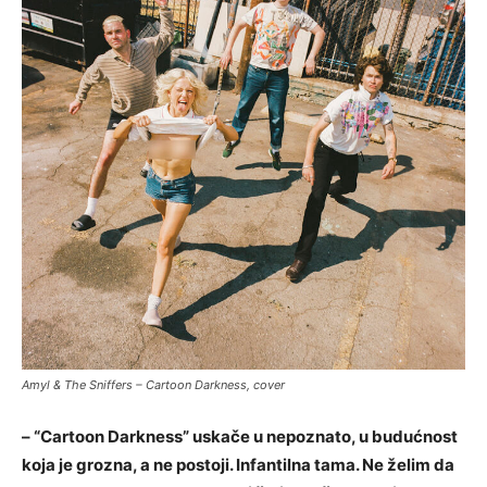
Amyl & The Sniffers – Cartoon Darkness, cover
– “Cartoon Darkness” uskače u nepoznato, u budućnost
koja je grozna, a ne postoji. Infantilna tama. Ne želim da