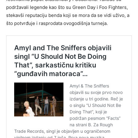
podržavali legende kao što su Green Day i Foo Fighters,
stekavši reputaciju benda koji se mora da se vidi uživo, a
što potvrđuje i rasprodata ovogodišnja turneja.