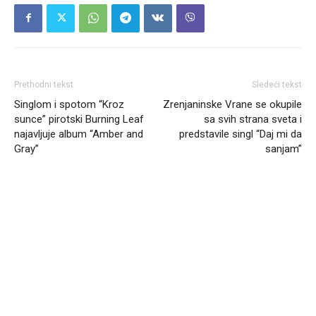
Prethodni tekst
Sledeći tekst
Singlom i spotom “Kroz
Zrenjaninske Vrane se okupile
sunce” pirotski Burning Leaf
sa svih strana sveta i
najavljuje album “Amber and
predstavile singl “Daj mi da
Gray”
sanjam”
Headliner