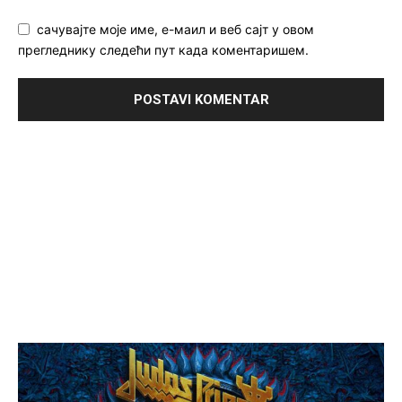
сачувајте моје име, е-маил и веб сајт у овом
прегледнику следећи пут када коментаришем.