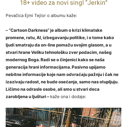
18+ video za novi singl “Jerkin”
Pevačica Ejmi Tejlor o albumu kaže:
– “Cartoon Darkness” je album o krizi klimatske
promene, ratu, AI, izbegavanju politike, i o tome kako
ljudi smatraju da on-line pomažu svojim glasom, a u
stvari hrane Veliku tehnološku zver podacim, našeg
modernog Boga. Radi se o činjenici kako se naša
generacija hrani informacijama. Pasivno upijamo
nebitne informacije koje nam odvraćaju pažnju i čak ne
izazivaju radost, ne bude osećanja, samo nas otupljuju.
Ličimo na odrasle osobe, ali smo u stvari deca
zarobljena u ljušturi –
kaže ona i dodaje: