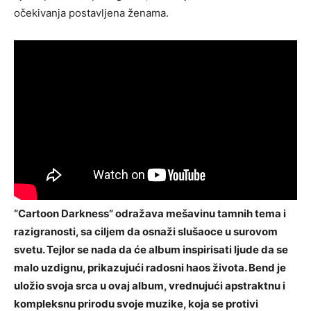
očekivanja postavljena ženama.
“Cartoon Darkness” odražava mešavinu tamnih tema i
razigranosti, sa ciljem da osnaži slušaoce u surovom
svetu. Tejlor se nada da će album inspirisati ljude da se
malo uzdignu, prikazujući radosni haos života. Bend je
uložio svoja srca u ovaj album, vrednujući apstraktnu i
kompleksnu prirodu svoje muzike, koja se protivi