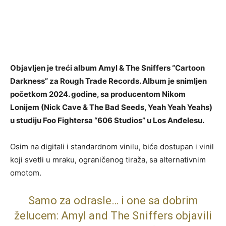
Objavljen je treći album Amyl & The Sniffers “Cartoon
Darkness” za Rough Trade Records. Album je snimljen
početkom 2024. godine, sa producentom Nikom
Lonijem (Nick Cave & The Bad Seeds, Yeah Yeah Yeahs)
u studiju Foo Fightersa “606 Studios” u Los Anđelesu.
Osim na digitali i standardnom vinilu, biće dostupan i vinil
koji svetli u mraku, ograničenog tiraža, sa alternativnim
omotom.
Samo za odrasle… i one sa dobrim
želucem: Amyl and The Sniffers objavili