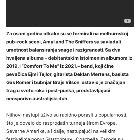
Za osam godina otkako su se formirali na melburnskoj
pub-rock sceni, Amyl and The Sniffers su savladali
umetnost balansiranja snage i razigranosti. Sa dva
hvaljena albuma – debitantskim istoimenim albumom iz
2019. i “Comfort To Me” iz 2021. – bend, koji čine
pevačica Ejmi Tejlor, gitarista Deklan Mertens, basista
Gas Romer i bubnjar Brajs Vilson, ostavio je značajan
trag u svetu roka i post-punka, predstavljajući
neosporivo australijski duh.
Njihovi nastupi uživo su rapidno porasli u popularnosti,
što je dovelo do rasprodatih turneja širom Evrope,
Severne Amerike, a i dalje, nastupajući na velikim
festivalima poput Glastonbury i Coachella. Takođe su