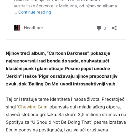
Njihov treći album, “Cartoon Darkness”, pokazuje
najraznovrsniji rad benda do sada, obuhvatajući
klasični punk i glam uticaje. Pesme poput uvodne
‘Jerkin’’ i teške ‘Pigs’ odražavaju njihov prepoznatljiv
zvuk, dok ‘Bailing On Me’ uvodi introspektivniji vajb.
Tejlor istražuje teme identiteta i haosa života. Predstojeći
singl
‘Chewing Gum’
obuhvata duh mladalačkog otpora,
slaveći slobodu grešaka. Sa skoro 3,5 miliona strimova na
Spotifyu za “U Should Not Be Doing That” pesma izražava
Ejmin ponos na postignuća, izazivajući društvena