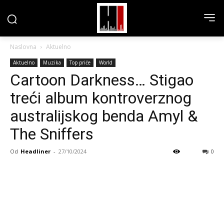
Naslovna
Aktuelno
Aktuelno
Muzika
Top priče
World
Cartoon Darkness… Stigao
treći album kontroverznog
australijskog benda Amyl &
The Sniffers
Od
Headliner
-
27/10/2024
0