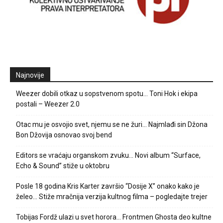
Najnovije
Weezer dobili otkaz u sopstvenom spotu… Toni Hok i ekipa
postali – Weezer 2.0
Otac mu je osvojio svet, njemu se ne žuri… Najmlađi sin Džona
Bon Džovija osnovao svoj bend
Editors se vraćaju organskom zvuku… Novi album “Surface,
Echo & Sound” stiže u oktobru
Posle 18 godina Kris Karter završio “Dosije X” onako kako je
želeo… Stiže mračnija verzija kultnog filma – pogledajte trejer
Tobijas Fordž ulazi u svet horora… Frontmen Ghosta deo kultne