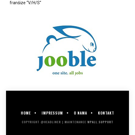
franšize “V/H/S”
HOME
IMPRESSUM
O NAMA
KONTAKT
COPYRIGHT @HEADLINER | MAINTENANCE
WPALL.SUPPORT