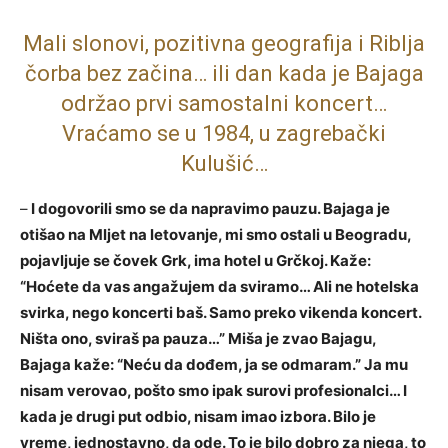
Mali slonovi, pozitivna geografija i Riblja
čorba bez začina… ili dan kada je Bajaga
održao prvi samostalni koncert…
Vraćamo se u 1984, u zagrebački
Kulušić…
–
I dogovorili smo se da napravimo pauzu. Bajaga je
otišao na Mljet na letovanje, mi smo ostali u Beogradu,
pojavljuje se čovek Grk, ima hotel u Grčkoj. Kaže:
“Hoćete da vas angažujem da sviramo… Ali ne hotelska
svirka, nego koncerti baš. Samo preko vikenda koncert.
Ništa ono, sviraš pa pauza…” Miša je zvao Bajagu,
Bajaga kaže: “Neću da dođem, ja se odmaram.” Ja mu
nisam verovao, pošto smo ipak surovi profesionalci… I
kada je drugi put odbio, nisam imao izbora. Bilo je
vreme, jednostavno, da ode. To je bilo dobro za njega, to