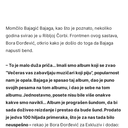
Momčilo Bajagić Bajaga, kao što je poznato, nekoliko
godina svirao je u Ribljoj Čorbi. Frontmen ovog sastava,
Bora Đorđević, otkrio kako je došlo do toga da Bajaga
napusti bend.
– To je malo duža priča… Imali smo album koji se zvao
“Večeras vas zabavljaju muzičari koji piju”, popularnost
nam je opala. Bajaga je spasao taj album, dao je puno
svojih pesama na tom albumu, i dao je sebe na tom
albumu. Jednostavno, posete nisu bile više onakve
kakve smo navikli… Album je prograšen šundom, da bi
sada doživeo reizdanje i prestao da bude šund. Prodato
je jedva 100 hiljada primeraka, što je za nas tada bilo
neuspešno –
rekao je Bora Đorđević za Exkluziv i dodao: