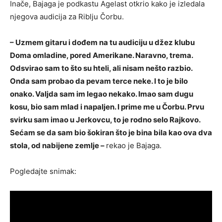
Inače, Bajaga je podkastu Agelast otkrio kako je izledala
njegova audicija za Riblju Čorbu.
– Uzmem gitaru i dođem na tu audiciju u džez klubu
Doma omladine, pored Amerikane. Naravno, trema.
Odsvirao sam to što su hteli, ali nisam nešto razbio.
Onda sam probao da pevam terce neke. I to je bilo
onako. Valjda sam im legao nekako. Imao sam dugu
kosu, bio sam mlad i napaljen. I prime me u Čorbu. Prvu
svirku sam imao u Jerkovcu, to je rodno selo Rajkovo.
Sećam se da sam bio šokiran što je bina bila kao ova dva
stola, od nabijene zemlje –
rekao je Bajaga.
Pogledajte snimak: