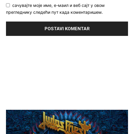
сачувајте моје име, е-маил и веб сајт у овом
прегледнику следећи пут када коментаришем.