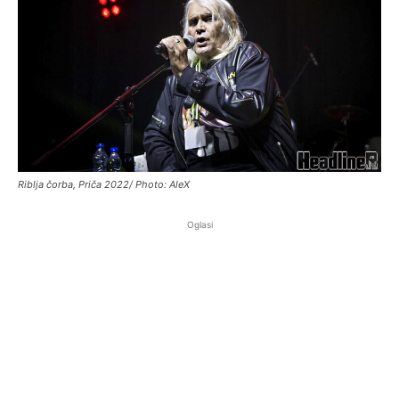
Riblja čorba, Priča 2022/ Photo: AleX
Oglasi