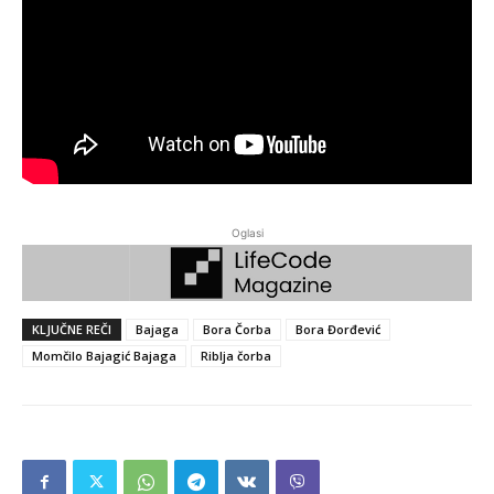
Oglasi
KLJUČNE REČI
Bajaga
Bora Čorba
Bora Đorđević
Momčilo Bajagić Bajaga
Riblja čorba