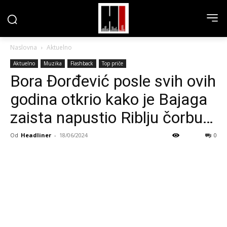
Naslovna
Aktuelno
Aktuelno
Muzika
Flashback
Top priče
Bora Đorđević posle svih ovih
godina otkrio kako je Bajaga
zaista napustio Riblju čorbu…
Od
Headliner
-
18/06/2024
0