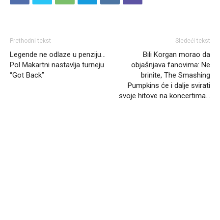
Prethodni tekst
Sledeći tekst
Legende ne odlaze u penziju…
Bili Korgan morao da
Pol Makartni nastavlja turneju
objašnjava fanovima: Ne
“Got Back”
brinite, The Smashing
Pumpkins će i dalje svirati
svoje hitove na koncertima…
Headliner