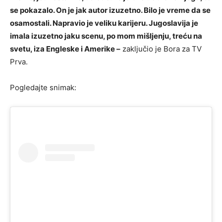
se pokazalo. On je jak autor izuzetno. Bilo je vreme da se
osamostali. Napravio je veliku karijeru. Jugoslavija je
imala izuzetno jaku scenu, po mom mišljenju, treću na
svetu, iza Engleske i Amerike –
zaključio je Bora za TV
Prva.
Pogledajte snimak: