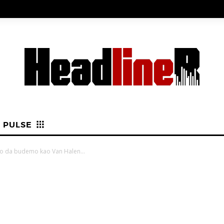
PULSE
 smo da budemo kao Van Halen…