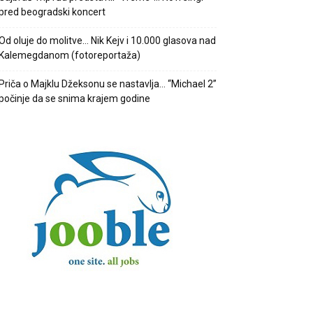
pred beogradski koncert
Od oluje do molitve… Nik Kejv i 10.000 glasova nad
Kalemegdanom (fotoreportaža)
Priča o Majklu Džeksonu se nastavlja… “Michael 2”
počinje da se snima krajem godine