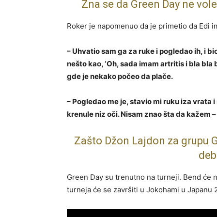
Zna se da Green Day ne vole 
Roker je napomenuo da je primetio da Edi i
– Uhvatio sam ga za ruke i pogledao ih, i b
nešto kao, ‘Oh, sada imam artritis i bla bla 
gde je nekako počeo da plače.
– Pogledao me je, stavio mi ruku iza vrata i 
krenule niz oči. Nisam znao šta da kažem –
Zašto Džon Lajdon za grupu Gr
deb
Green Day su trenutno na turneji. Bend će 
turneja će se završiti u Jokohami u Japanu 2