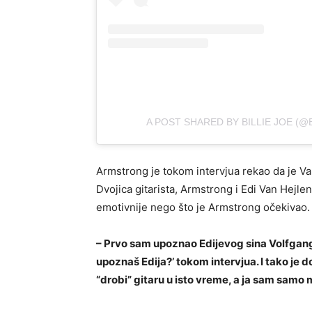
A POST SHARED BY BILLIE JOE (
Armstrong je tokom intervjua rekao da je V
Dvojica gitarista, Armstrong i Edi Van Hejle
emotivnije nego što je Armstrong očekivao.
– Prvo sam upoznao Edijevog sina Volfganga, k
upoznaš Edija?’ tokom intervjua. I tako je do
“drobi” gitaru u isto vreme, a ja sam samo