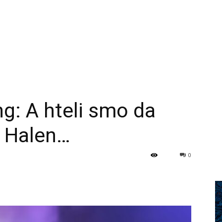
ng: A hteli smo da
 Halen…
0