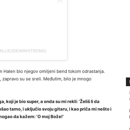
@BILLIEJOEARMSTRONG)
an Halen bio njegov omiljeni bend tokom odrastanja.
n, zapravo su se sreli. Međutim, bilo je mnogo
oji je bio super, a onda su mi rekli: ‘Želiš li da
šao tamo, i uključio svoju gitaru, i kao priča mi nešto i
 mogao da kažem: ‘O moj Bože!’