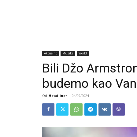
Aktuelno
Muzika
World
Bili Džo Armstro
budemo kao Van
Od
Headliner
-
04/09/2024