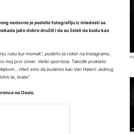
ng nedavno je podelio fotografiju iz mladosti sa
nekada jako dobro družili i da su želeli da budu kao
manju ruku kul momak”, podelio je roker na Instagramu.
Kn
no moj prvi cimer. Veliki sportista. Takođe prokleto
i Majkom… Hteli smo da budemo kao Van Halen! Jednog
lim te, brate”.
ferenca na Oasis.