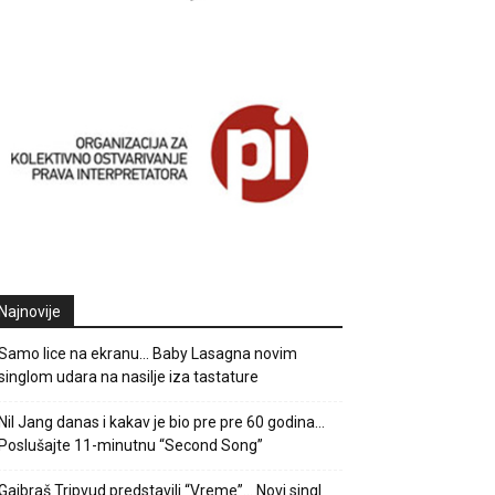
Najnovije
Samo lice na ekranu… Baby Lasagna novim
singlom udara na nasilje iza tastature
Nil Jang danas i kakav je bio pre pre 60 godina…
Poslušajte 11-minutnu “Second Song”
Gajbraš Tripvud predstavili “Vreme”… Novi singl