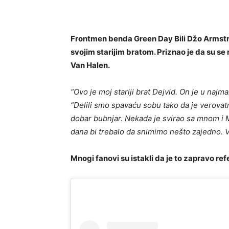
Frontmen benda Green Day Bili Džo Armstro
svojim starijim bratom. Priznao je da su se 
Van Halen.
“Ovo je moj stariji brat Dejvid. On je u naj
“Delili smo spavaću sobu tako da je verovat
dobar bubnjar. Nekada je svirao sa mnom 
dana bi trebalo da snimimo nešto zajedno. Vo
Mnogi fanovi su istakli da je to zapravo re