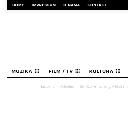
HOME
IMPRESSUM
O NAMA
KONTAKT
MUZIKA
FILM / TV
KULTURA
Naslovna
Aktuelno
Bili Džo Armstrong: A hteli