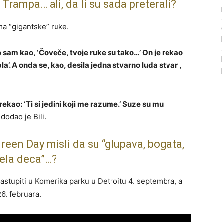
Trampa… ali, da li su sada preterali?
ma “gigantske” ruke.
io sam kao, ‘Čoveče, tvoje ruke su tako…’ On je rekao
bla’. A onda se, kao, desila jedna stvarno luda stvar ,
rekao: ‘Ti si jedini koji me razume.’ Suze su mu
dodao je Bili.
een Day misli da su “glupava, bogata,
ela deca”…?
nastupiti u Komerika parku u Detroitu 4. septembra, a
6. februara.