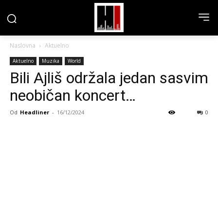
Naslovna
Aktuelno
Aktuelno
Muzika
World
Bili Ajliš održala jedan sasvim
neobičan koncert…
Od
Headliner
-
16/12/2024
0