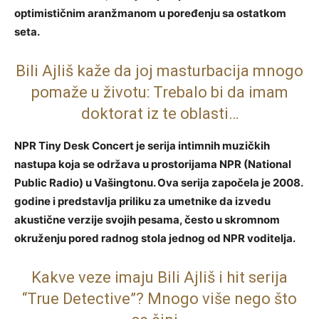
optimističnim aranžmanom u poređenju sa ostatkom
seta.
Bili Ajliš kaže da joj masturbacija mnogo
pomaže u životu: Trebalo bi da imam
doktorat iz te oblasti…
NPR Tiny Desk Concert je serija intimnih muzičkih
nastupa koja se održava u prostorijama NPR (National
Public Radio) u Vašingtonu. Ova serija započela je 2008.
godine i predstavlja priliku za umetnike da izvedu
akustične verzije svojih pesama, često u skromnom
okruženju pored radnog stola jednog od NPR voditelja.
Kakve veze imaju Bili Ajliš i hit serija
“True Detective”? Mnogo više nego što