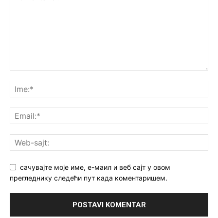
сачувајте моје име, е-маил и веб сајт у овом
прегледнику следећи пут када коментаришем.