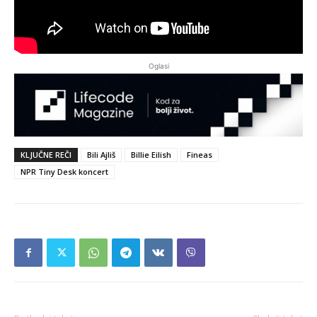
Oglasi
KLJUČNE REČI
Bili Ajliš
Billie Eilish
Fineas
NPR Tiny Desk koncert