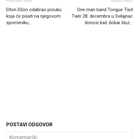
Prethodni tekst
Sledeći tekst
Elton Džon odabrao poruku
One man band Tongue Tied
koja će pisati na njegovom
Twin 28. decembra u Svilajnac
spomeniku…
donosi baš dobar bluz…
Headliner
POSTAVI ODGOVOR