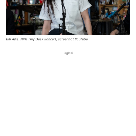
Bili Ajliš. NPR Tiny Desk koncert, screenhot YouTube
Oglasi