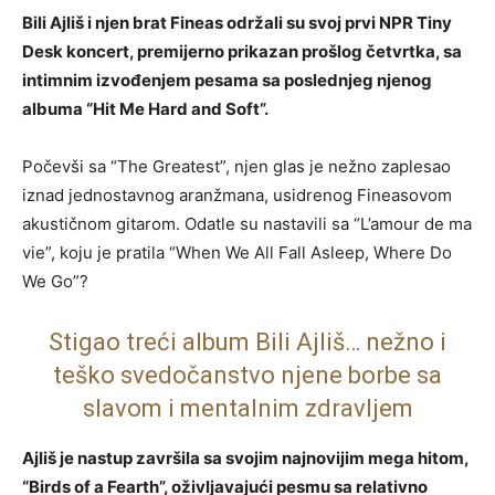
Bili Ajliš i njen brat Fineas održali su svoj prvi NPR Tiny
Desk koncert, premijerno prikazan prošlog četvrtka, sa
intimnim izvođenjem pesama sa poslednjeg njenog
albuma “Hit Me Hard and Soft”.
Počevši sa “The Greatest”, njen glas je nežno zaplesao
iznad jednostavnog aranžmana, usidrenog Fineasovom
akustičnom gitarom. Odatle su nastavili sa “L’amour de ma
vie”, koju je pratila “When We All Fall Asleep, Where Do
We Go”?
Stigao treći album Bili Ajliš… nežno i
teško svedočanstvo njene borbe sa
slavom i mentalnim zdravljem
Ajliš je nastup završila sa svojim najnovijim mega hitom,
“Birds of a Fearth”, oživljavajući pesmu sa relativno