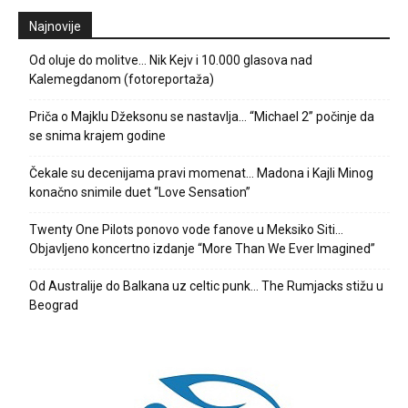
Najnovije
Od oluje do molitve… Nik Kejv i 10.000 glasova nad
Kalemegdanom (fotoreportaža)
Priča o Majklu Džeksonu se nastavlja… “Michael 2” počinje da
se snima krajem godine
Čekale su decenijama pravi momenat… Madona i Kajli Minog
konačno snimile duet “Love Sensation”
Twenty One Pilots ponovo vode fanove u Meksiko Siti…
Objavljeno koncertno izdanje “More Than We Ever Imagined”
Od Australije do Balkana uz celtic punk… The Rumjacks stižu u
Beograd