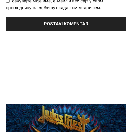
сачувајте моје име, е-маил и веб сајт у овом
прегледнику следећи пут када коментаришем.