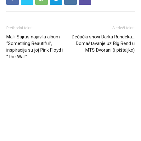
Prethodni tekst
Sledeći tekst
Majli Sajrus najavila album
Dečački snovi Darka Rundeka…
“Something Beautiful”,
Domaštavanje uz Big Bend u
inspiracija su joj Pink Floyd i
MTS Dvorani (i pištaljke)
“The Wall”
Headliner