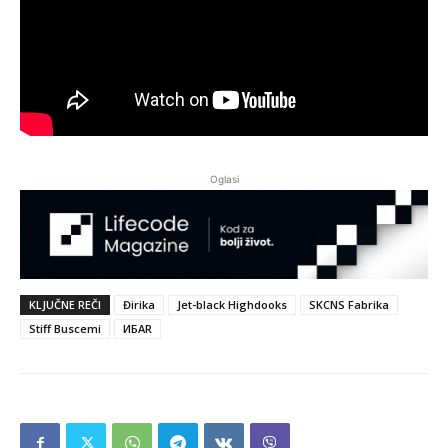
Oglasi
KLJUČNE REČI
Đirika
Jet-black Highdooks
SKCNS Fabrika
Stiff Buscemi
ИБАR