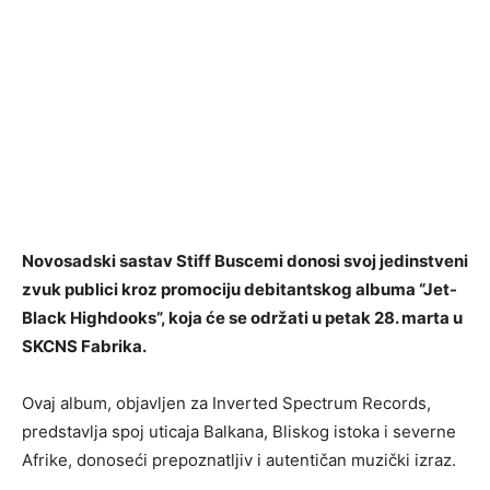
Novosadski sastav Stiff Buscemi donosi svoj jedinstveni
zvuk publici kroz promociju debitantskog albuma “Jet-
Black Highdooks”, koja će se održati u petak 28. marta u
SKCNS Fabrika.
Ovaj album, objavljen za Inverted Spectrum Records,
predstavlja spoj uticaja Balkana, Bliskog istoka i severne
Afrike, donoseći prepoznatljiv i autentičan muzički izraz.