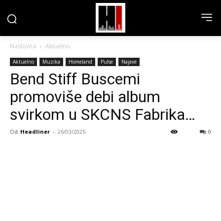
Naslovna
Aktuelno
Aktuelno
Muzika
Homeland
Pulse
Najave
Bend Stiff Buscemi
promoviše debi album
svirkom u SKCNS Fabrika…
Od
Headliner
-
26/03/2025
0