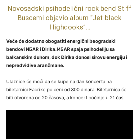
Novosadski psihodelični rock bend Stiff
Buscemi objavio album “Jet-black
Highdooks”…
Veče će dodatno obogatiti energični beogradski
bendovi ИБАR i Đirika. ИБАR spaja psihodeliju sa
balkanskim duhom, dok Đirika donosi sirovu energiju i
nepredvidive aranžmane.
Ulaznice će moći da se kupe na dan koncerta na
biletarnici Fabrike po ceni od 800 dinara. Biletarnica će
biti otvorena od 20 časova, a koncert počinje u 21 čas.