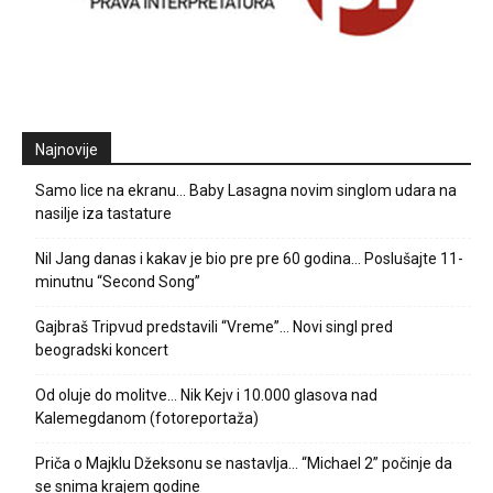
Najnovije
Samo lice na ekranu… Baby Lasagna novim singlom udara na
nasilje iza tastature
Nil Jang danas i kakav je bio pre pre 60 godina… Poslušajte 11-
minutnu “Second Song”
Gajbraš Tripvud predstavili “Vreme”… Novi singl pred
beogradski koncert
Od oluje do molitve… Nik Kejv i 10.000 glasova nad
Kalemegdanom (fotoreportaža)
Priča o Majklu Džeksonu se nastavlja… “Michael 2” počinje da
se snima krajem godine