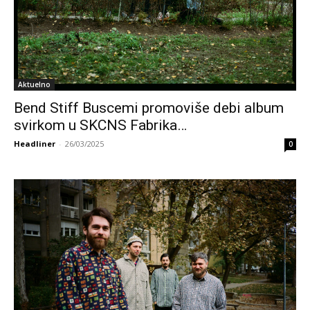
Aktuelno
Bend Stiff Buscemi promoviše debi album
svirkom u SKCNS Fabrika…
Headliner
-
26/03/2025
0