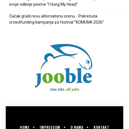
svoje viđenje pesme “I Hung My Head”
Čačak gradi novu alternativnu scenu… Pokrenuta
crowdfunding kampanja za festival “KOMUNA 2026”
HOME
IMPRESSUM
O NAMA
KONTAKT