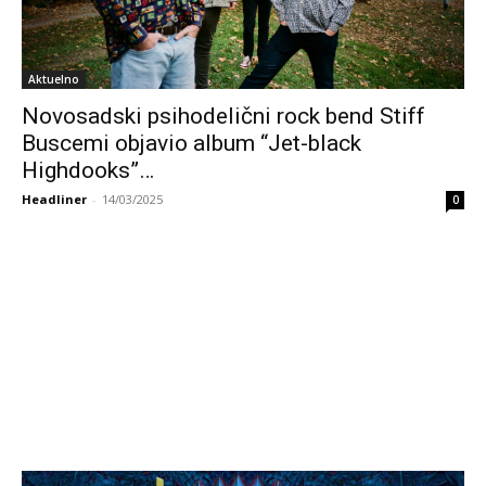
Aktuelno
Novosadski psihodelični rock bend Stiff
Buscemi objavio album “Jet-black
Highdooks”…
Headliner
-
14/03/2025
0