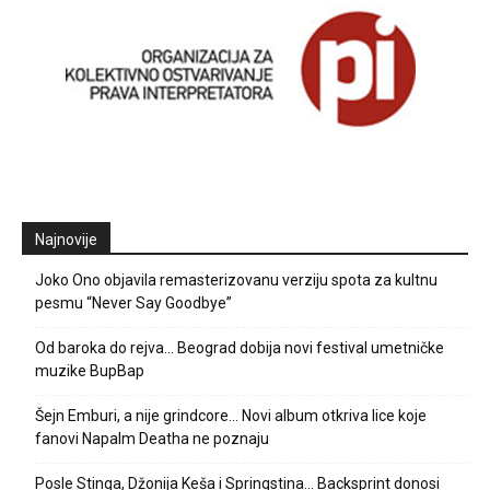
Najnovije
Joko Ono objavila remasterizovanu verziju spota za kultnu
pesmu “Never Say Goodbye”
Od baroka do rejva… Beograd dobija novi festival umetničke
muzike BupBap
Šejn Emburi, a nije grindcore… Novi album otkriva lice koje
fanovi Napalm Deatha ne poznaju
Posle Stinga, Džonija Keša i Springstina… Backsprint donosi