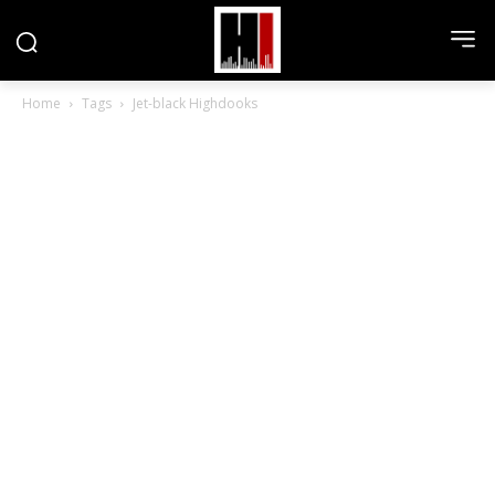
Home
Tags
Jet-black Highdooks