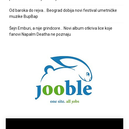
Od baroka do rejva… Beograd dobija novi festival umetničke
muzike BupBap
Šejn Emburi, a nije grindcore… Novi album otkriva lice koje
fanovi Napalm Deatha ne poznaju