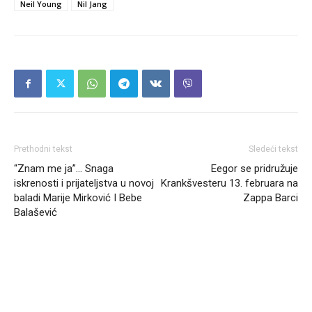
Neil Young
Nil Jang
Prethodni tekst
Sledeći tekst
“Znam me ja”… Snaga
Eegor se pridružuje
iskrenosti i prijateljstva u novoj
Krankšvesteru 13. februara na
baladi Marije Mirković I Bebe
Zappa Barci
Balašević