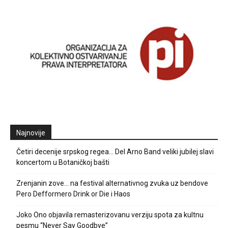
Najnovije
Četiri decenije srpskog regea… Del Arno Band veliki jubilej slavi
koncertom u Botaničkoj bašti
Zrenjanin zove… na festival alternativnog zvuka uz bendove
Pero Defformero Drink or Die i Haos
Joko Ono objavila remasterizovanu verziju spota za kultnu
pesmu “Never Say Goodbye”