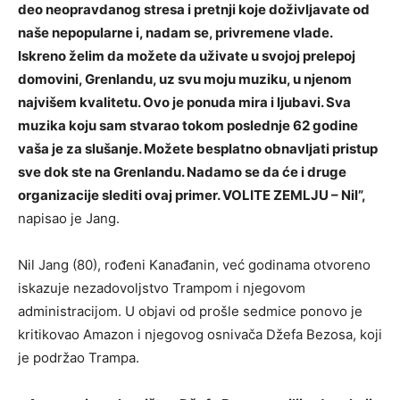
deo neopravdanog stresa i pretnji koje doživljavate od
naše nepopularne i, nadam se, privremene vlade.
Iskreno želim da možete da uživate u svojoj prelepoj
domovini, Grenlandu, uz svu moju muziku, u njenom
najvišem kvalitetu. Ovo je ponuda mira i ljubavi. Sva
muzika koju sam stvarao tokom poslednje 62 godine
vaša je za slušanje. Možete besplatno obnavljati pristup
sve dok ste na Grenlandu. Nadamo se da će i druge
organizacije slediti ovaj primer. VOLITE ZEMLJU – Nil”,
napisao je Jang.
Nil Jang (80), rođeni Kanađanin, već godinama otvoreno
iskazuje nezadovoljstvo Trampom i njegovom
administracijom. U objavi od prošle sedmice ponovo je
kritikovao Amazon i njegovog osnivača Džefa Bezosa, koji
je podržao Trampa.