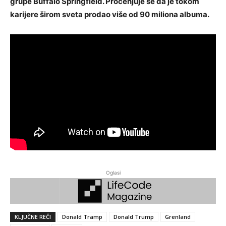
grupe Buffalo Springfield. Procenjuje se da je tokom
karijere širom sveta prodao više od 90 miliona albuma.
Oglasi
KLJUČNE REČI
Donald Tramp
Donald Trump
Grenland