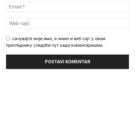
сачувајте моје име, е-маил и веб сајт у овом
прегледнику следећи пут када коментаришем.