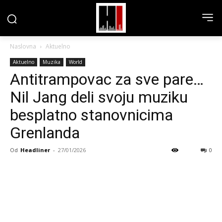
Naslovna
Aktuelno
Aktuelno
Muzika
World
Antitrampovac za sve pare…
Nil Jang deli svoju muziku
besplatno stanovnicima
Grenlanda
Od
Headliner
-
27/01/2026
0