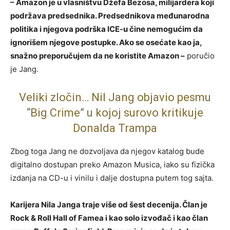
– Amazon je u vlasništvu Džefa Bezosa, milijardera koji
podržava predsednika. Predsednikova međunarodna
politika i njegova podrška ICE-u čine nemogućim da
ignorišem njegove postupke. Ako se osećate kao ja,
snažno preporučujem da ne koristite Amazon –
poručio
je Jang.
Veliki zločin… Nil Jang objavio pesmu
“Big Crime” u kojoj surovo kritikuje
Donalda Trampa
Zbog toga Jang ne dozvoljava da njegov katalog bude
digitalno dostupan preko Amazon Musica, iako su fizička
izdanja na CD-u i vinilu i dalje dostupna putem tog sajta.
Karijera Nila Janga traje više od šest decenija. Član je
Rock & Roll Hall of Famea i kao solo izvođač i kao član