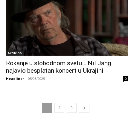
Aktuelno
Rokanje u slobodnom svetu… Nil Jang
najavio besplatan koncert u Ukrajini
Headliner
-
05/03/2025
0
1
2
3