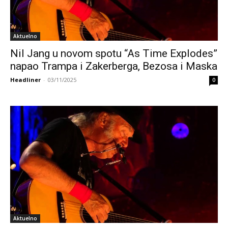
Aktuelno
Nil Jang u novom spotu “As Time Explodes”
napao Trampa i Zakerberga, Bezosa i Maska
Headliner
-
03/11/2025
0
Aktuelno