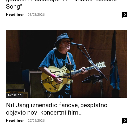
Song”
Headliner
-
08/08/2026
0
Aktuelno
Nil Jang iznenadio fanove, besplatno
objavio novi koncertni film…
Headliner
-
27/06/2026
0