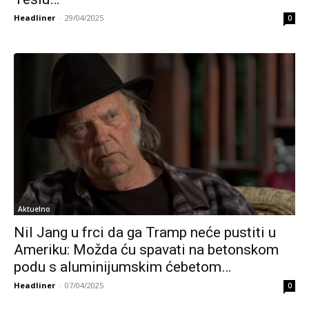
Headliner
-
29/04/2025
0
Aktuelno
Nil Jang u frci da ga Tramp neće pustiti u
Ameriku: Možda ću spavati na betonskom
podu s aluminijumskim ćebetom…
Headliner
-
07/04/2025
0