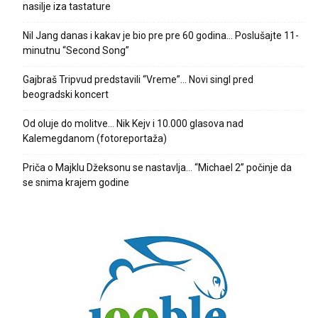
nasilje iza tastature
Nil Jang danas i kakav je bio pre pre 60 godina… Poslušajte 11-
minutnu “Second Song”
Gajbraš Tripvud predstavili “Vreme”… Novi singl pred
beogradski koncert
Od oluje do molitve… Nik Kejv i 10.000 glasova nad
Kalemegdanom (fotoreportaža)
Priča o Majklu Džeksonu se nastavlja… “Michael 2” počinje da
se snima krajem godine