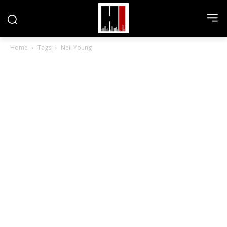
Home
Tags
Neil Young