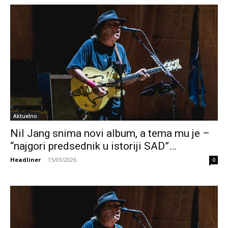
Aktuelno
Nil Jang snima novi album, a tema mu je –
“najgori predsednik u istoriji SAD”…
Headliner
-
15/03/2026
0