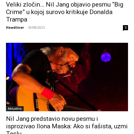
Veliki zločin… Nil Jang objavio pesmu “Big
Crime” u kojoj surovo kritikuje Donalda
Trampa
Headliner
-
30/08/2025
0
Aktuelno
Nil Jang predstavio novu pesmu i
isprozivao Ilona Maska: Ako si fašista, uzmi
Teslu…