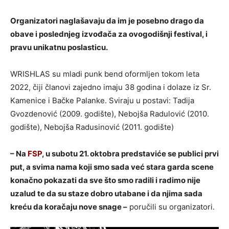
Organizatori naglašavaju da im je posebno drago da
obave i poslednjeg izvođača za ovogodišnji festival, i
pravu unikatnu poslasticu.
WRISHLAS su mladi punk bend oformljen tokom leta
2022, čiji članovi zajedno imaju 38 godina i dolaze iz Sr.
Kamenice i Bačke Palanke. Sviraju u postavi: Tadija
Gvozdenović (2009. godište), Nebojša Radulović (2010.
godište), Nebojša Radusinović (2011. godište)
– Na
FSP
, u subotu 21. oktobra predstaviće se publici prvi
put, a svima nama koji smo sada već stara garda scene
konačno pokazati da sve što smo radili i radimo nije
uzalud te da su staze dobro utabane i da njima sada
kreću da koračaju nove snage –
poručili su organizatori.