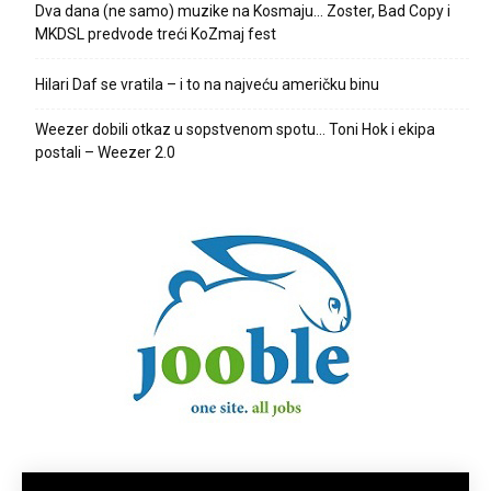
Dva dana (ne samo) muzike na Kosmaju… Zoster, Bad Copy i
MKDSL predvode treći KoZmaj fest
Hilari Daf se vratila – i to na najveću američku binu
Weezer dobili otkaz u sopstvenom spotu… Toni Hok i ekipa
postali – Weezer 2.0