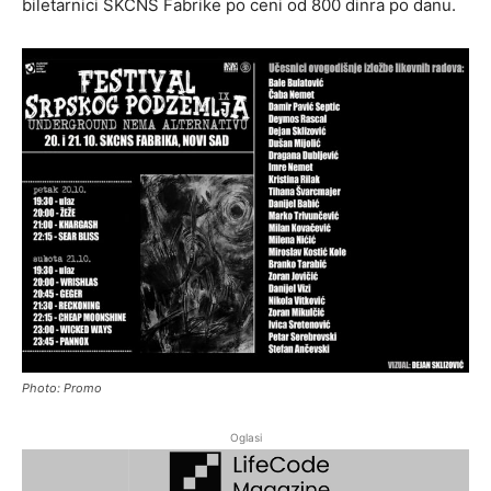
biletarnici SKCNS Fabrike po ceni od 800 dinra po danu.
Photo: Promo
Oglasi