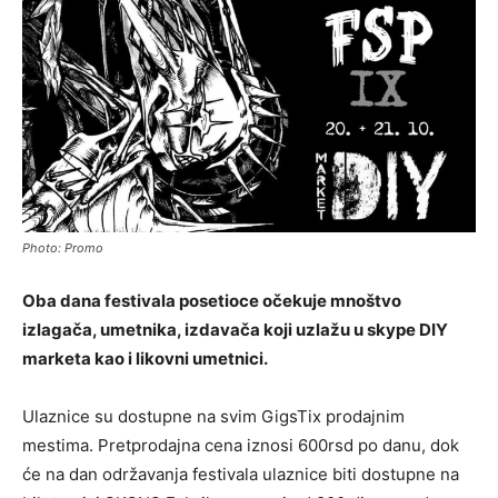
Photo: Promo
Oba dana festivala posetioce očekuje mnoštvo
izlagača, umetnika, izdavača koji uzlažu u skype DIY
marketa kao i likovni umetnici.
Ulaznice su dostupne na svim GigsTix prodajnim
mestima. Pretprodajna cena iznosi 600rsd po danu, dok
će na dan održavanja festivala ulaznice biti dostupne na