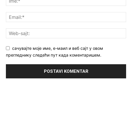
сачувајте моје име, е-маил и веб сајт у овом
прегледнику следећи пут када коментаришем.