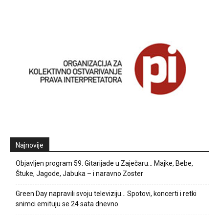
Najnovije
Objavljen program 59. Gitarijade u Zaječaru… Majke, Bebe,
Štuke, Jagode, Jabuka – i naravno Zoster
Green Day napravili svoju televiziju… Spotovi, koncerti i retki
snimci emituju se 24 sata dnevno