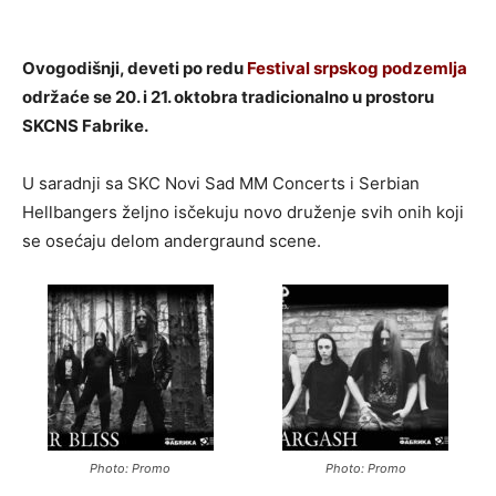
Ovogodišnji, deveti po redu
Festival srpskog podzemlja
održaće se 20. i 21. oktobra tradicionalno u prostoru
SKCNS Fabrike.
U saradnji sa SKC Novi Sad MM Concerts i Serbian
Hellbangers željno isčekuju novo druženje svih onih koji
se osećaju delom andergraund scene.
Photo: Promo
Photo: Promo