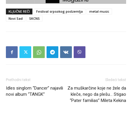
KLJUČNE REČI
Festival srpsokog podzemlja
metal music
Novi Sad
SKCNS
Prethodni tekst
Sledeći tekst
Idles singlom “Dancer” najavili
Za muškarčine koje ne žele da
novi album “TANGK”
kleče, nego da plešu… Stigao
“Pater familias” Mileta Kekina