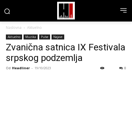
Naslovna
Aktuelno
Aktuelno
Muzika
Pulse
Najave
Zvanična satnica IX Festivala
srpskog podzemlja
Od
Headliner
-
19/10/2023
0