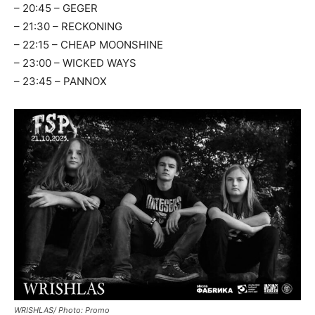
– 20:45 – GEGER
– 21:30 – RECKONING
– 22:15 – CHEAP MOONSHINE
– 23:00 – WICKED WAYS
– 23:45 – PANNOX
WRISHLAS/ Photo: Promo