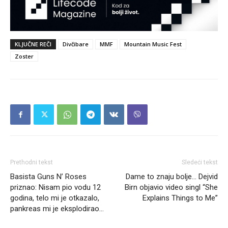
KLJUČNE REČI
Divčibare
MMF
Mountain Music Fest
Zoster
Prethodni tekst
Sledeći tekst
Basista Guns N’ Roses
Dame to znaju bolje… Dejvid
priznao: Nisam pio vodu 12
Birn objavio video singl “She
godina, telo mi je otkazalo,
Explains Things to Me”
pankreas mi je eksplodirao…