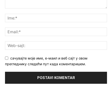
сачувајте моје име, е-маил и веб сајт у овом
прегледнику следећи пут када коментаришем.