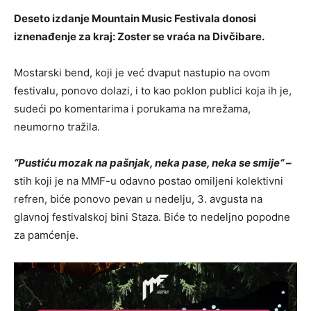
Deseto izdanje Mountain Music Festivala donosi
iznenađenje za kraj: Zoster se vraća na Divčibare.
Mostarski bend, koji je već dvaput nastupio na ovom
festivalu, ponovo dolazi, i to kao poklon publici koja ih je,
sudeći po komentarima i porukama na mrežama,
neumorno tražila.
“Pustiću mozak na pašnjak, neka pase, neka se smije“ –
stih koji je na MMF-u odavno postao omiljeni kolektivni
refren, biće ponovo pevan u nedelju, 3. avgusta na
glavnoj festivalskoj bini Staza. Biće to nedeljno popodne
za pamćenje.