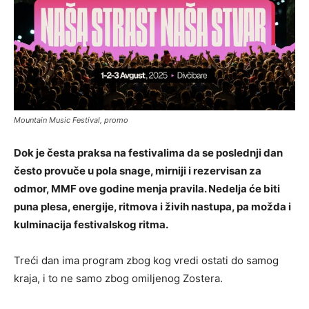
Mountain Music Festival, promo
Dok je česta praksa na festivalima da se poslednji dan
često provuče u pola snage, mirniji i rezervisan za
odmor, MMF ove godine menja pravila. Nedelja će biti
puna plesa, energije, ritmova i živih nastupa, pa možda i
kulminacija festivalskog ritma.
Treći dan ima program zbog kog vredi ostati do samog
kraja, i to ne samo zbog omiljenog Zostera.