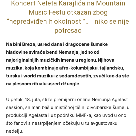
Koncert Neleta Karajlića na Mountain
Music Festu otkazan zbog
“nepredviđenih okolnosti”… i niko se nije
potresao
Na bini Breza, usred dana i dragocene šumske
hladovine sviraće bend Nemanja, jedno od
najoriginalnijih muzičkih imena u regionu. Njihova
muzika, koja kombinuje afro-kolumbijsku, tajlandsku,
tursku i world muziku iz sedamdesetih, zvuči kao da ste
na plesnom ritualu usred džungle.
U petak, 18. jula, stiže premijerni online Nemanja Agelast
session, sniman baš u mističnoj tišini divčibarske šume, u
produkciji Agelasta i uz podršku MMF-a, kao uvod u ono
što fanovi s nestrpljenjem očekuju u tu avgustovsku
nedelju.