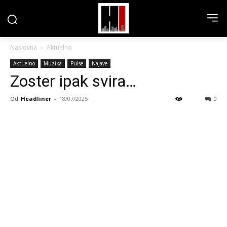
Naslovna
Aktuelno
Aktuelno
Muzika
Pulse
Najave
Zoster ipak svira…
Od
Headliner
-
18/07/2025
0