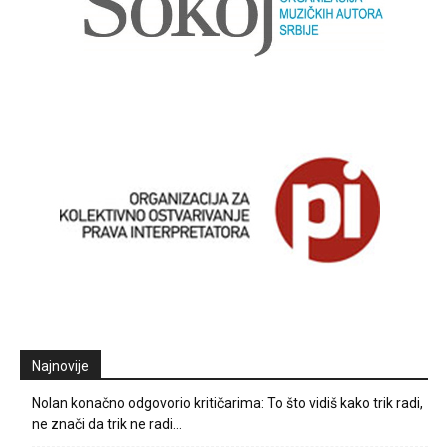
Najnovije
Nolan konačno odgovorio kritičarima: To što vidiš kako trik radi,
ne znači da trik ne radi…