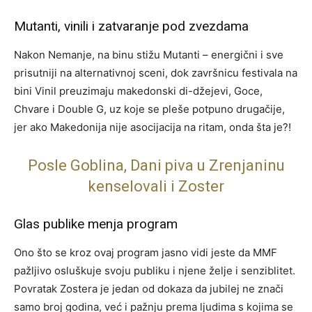
Mutanti, vinili i zatvaranje pod zvezdama
Nakon Nemanje, na binu stižu Mutanti – energični i sve
prisutniji na alternativnoj sceni, dok završnicu festivala na
bini Vinil preuzimaju makedonski di-džejevi, Goce,
Chvare i Double G, uz koje se pleše potpuno drugačije,
jer ako Makedonija nije asocijacija na ritam, onda šta je?!
Posle Goblina, Dani piva u Zrenjaninu
kenselovali i Zoster
Glas publike menja program
Ono što se kroz ovaj program jasno vidi jeste da MMF
pažljivo osluškuje svoju publiku i njene želje i senziblitet.
Povratak Zostera je jedan od dokaza da jubilej ne znači
samo broj godina, već i pažnju prema ljudima s kojima se