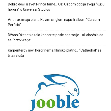
Dobro došli u svet Princa tame… Ozi Ozborn dobija svoju “Kuću
horora” u Universal Studios
Anthrax imaju plan… Novim singlom najavili album “Cursum
Perficio”
Džoan Džet otkazala koncerte posle operacije… ali obećala da
se “brzo vraća”
Karpenterov novi horor nema filmsko platno… “Cathedral” se
čita i sluša