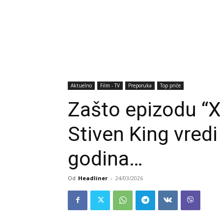
Aktuelno
Film - TV
Preporuka
Top priče
Zašto epizodu “X-
Stiven King vredi
godina…
Od
Headliner
-
24/03/2026