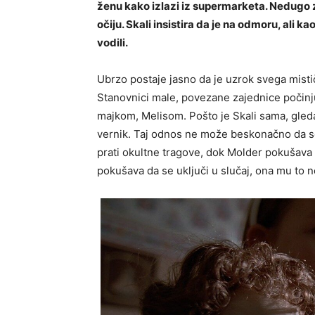
ženu kako izlazi iz supermarketa. Nedugo zat
očiju. Skali insistira da je na odmoru, ali 
vodili.
Ubrzo postaje jasno da je uzrok svega mistič
Stanovnici male, povezane zajednice počinju
majkom, Melisom. Pošto je Skali sama, gled
vernik. Taj odnos ne može beskonačno da se
prati okultne tragove, dok Molder pokušava 
pokušava da se uključi u slučaj, ona mu to n