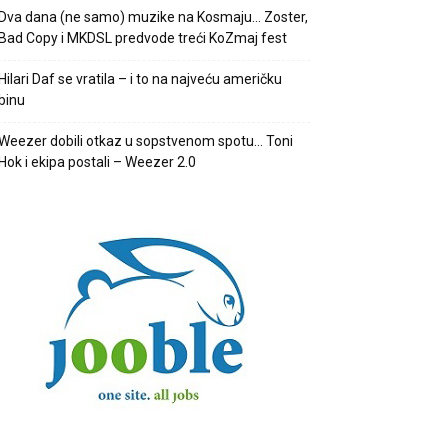
Dva dana (ne samo) muzike na Kosmaju… Zoster,
Bad Copy i MKDSL predvode treći KoZmaj fest
Hilari Daf se vratila – i to na najveću američku
binu
Weezer dobili otkaz u sopstvenom spotu… Toni
Hok i ekipa postali – Weezer 2.0