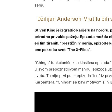
seriju.
Džilijan Anderson: Vratila bih
Stiven King je izgradio karijeru na hororu, 
prirodno privuklo pažnju. Epizoda možda nije n
eri limitiranih, “prestižnih” serija, epizode
one pokreću svet “The X-Files”.
“Chinga” funkcioniše kao klasična epizoda “č
U svom prepoznatljivom maniru, epizoda uz
svetu. To nije prvi put – epizoda “Ice” iz 
Karpentera. “Chinga” se bavi motivom zlih lu