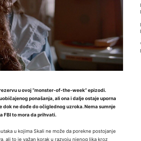
 rezervu u ovoj “monster-of-the-week” epizodi.
uobičajenog ponašanja, ali ona i dalje ostaje uporna
 sve dok ne dođe do očiglednog uzroka. Nema sumnje
a FBI to mora da prihvati.
enutaka u kojima Skali ne može da porekne postojanje
, ali to je važan korak u razvoju njenog lika kroz