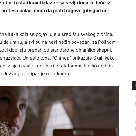
im, i ostali kupci izlaze – sa krvlju koja im teče iz
kao profesionalac, mora da prati tragove gde god oni
na lutka koja se pojavljuje u središtu svakog zločina.
 da umiru, a svi su na neki način povezani sa Polinom
aoci dobijaju predah od standardne dinamike skeptik–
 razvlači. Umesto toga, “Chinga” prikazuje Skali kako
da iz nje izvuče informacije telefonom. Koliko god da
e dozvoljava – ipak je na odmoru.