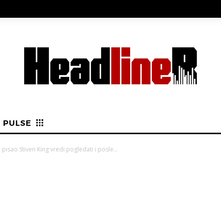
PULSE
 pisao Stiven King vredi pogledati i posle...