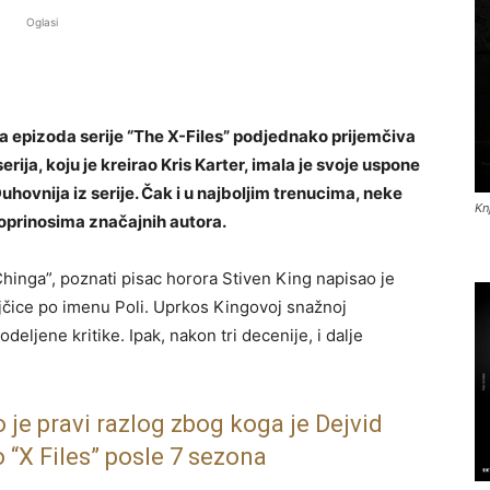
Oglasi
ka epizoda serije “The X-Files” podjednako prijemčiva
ja, koju je kreirao Kris Karter, imala je svoje uspone
hovnija iz serije. Čak i u najboljim trenucima, neke
Kn
oprinosima značajnih autora.
hinga”, poznati pisac horora Stiven King napisao je
jčice po imenu Poli. Uprkos Kingovoj snažnoj
odeljene kritike. Ipak, nakon tri decenije, i dalje
 je pravi razlog zbog koga je Dejvid
 “X Files” posle 7 sezona