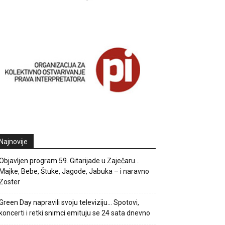
Najnovije
Objavljen program 59. Gitarijade u Zaječaru…
Majke, Bebe, Štuke, Jagode, Jabuka – i naravno
Zoster
Green Day napravili svoju televiziju… Spotovi,
koncerti i retki snimci emituju se 24 sata dnevno