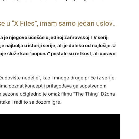
 se u “X Files”, imam samo jedan uslov…
pa je njegovo učešće u jednoj žanrovskoj TV seriji
ajbolja u istoriji serije, ali je daleko od najlošije. U
 koje služe kao “popuna” postale su retkost, ali upravo
udovište nedelje”, kao i mnoge druge priče iz serije.
ima poznat koncept i prilagođava ga sopstvenom
prve sezone očigledno je omaž filmu “The Thing” Džona
taka i radi to sa dozom igre.