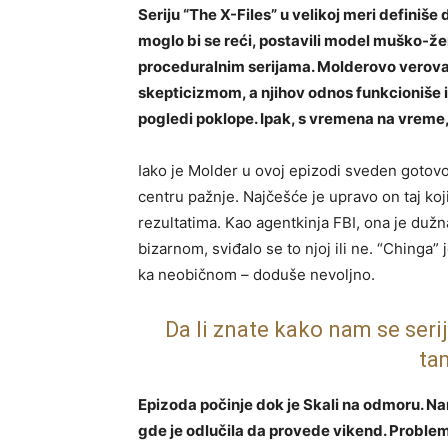
Seriju “The X-Files” u velikoj meri definiše
moglo bi se reći, postavili model muško-že
proceduralnim serijama. Molderovo verovan
skepticizmom, a njihov odnos funkcioniše i
pogledi poklope. Ipak, s vremena na vreme, 
Iako je Molder u ovoj epizodi sveden gotovo
centru pažnje. Najčešće je upravo on taj koj
rezultatima. Kao agentkinja FBI, ona je dužn
bizarnom, sviđalo se to njoj ili ne. “Chinga” j
ka neobičnom – doduše nevoljno.
Da li znate kako nam se serij
ta
Epizoda počinje dok je Skali na odmoru. Na
gde je odlučila da provede vikend. Probl