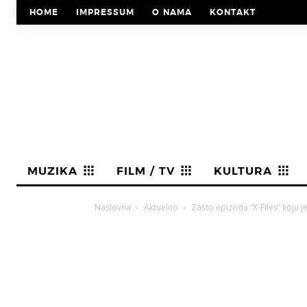
HOME
IMPRESSUM
O NAMA
KONTAKT
MUZIKA
FILM / TV
KULTURA
Naslovna
Aktuelno
Zašto epizodu “X-Files” koju je