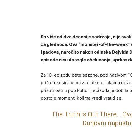
Sa više od dve decenije sadržaja, nije sva
za gledaoce. Ova “monster-of-the-week” seri
i padove, naročito nakon odlaska Dejvida Du
epizode nisu dosegle očekivanja, uprkos d
Za 10. epizodu pete sezone, pod nazivom “C
priču fokusiranu na zlu lutku u rukama devo
prisutnosti u pop kulturi, epizoda je dobila p
postoje momenti kojima vredi vratiti se.
The Truth Is Out There… Ovo
Duhovni napustio