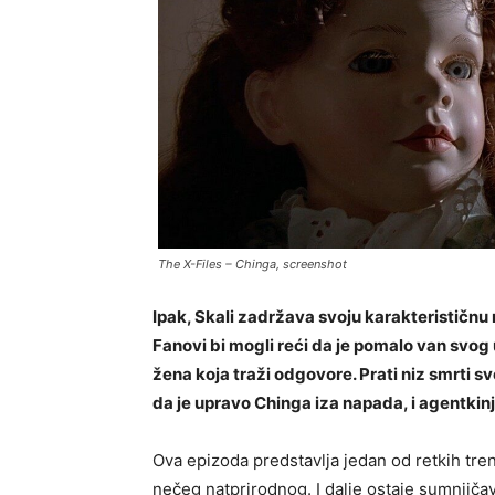
The X-Files – Chinga, screenshot
Ipak, Skali zadržava svoju karakterističnu
Fanovi bi mogli reći da je pomalo van svog 
žena koja traži odgovore. Prati niz smrti
da je upravo Chinga iza napada, i agentkinj
Ova epizoda predstavlja jedan od retkih tr
nečeg natprirodnog. I dalje ostaje sumnjičava