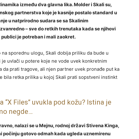
 dinamika između dva glavna lika. Molder i Skali su,
nskog partnerstva koje je kasnije postalo standard u
je u natprirodno sudara se sa Skalinim
zvanredno – sve do retkih trenutaka kada se njihovi
publici je potreban i mali zaokret.
 na sporednu ulogu, Skali dobija priliku da bude u
i je uvlači u potere koje ne vode uvek konkretnim
a da prati tragove, ali njen partner uvek pronađe put ka
e bila retka prilika u kojoj Skali prati sopstveni instinkt
a “X Files” uvukla pod kožu? Istina je
mo negde…
ravno, nalazi se u Mejnu, rodnoj državi Stivena Kinga,
emi počinju gotovo odmah kada ugleda uznemirenu