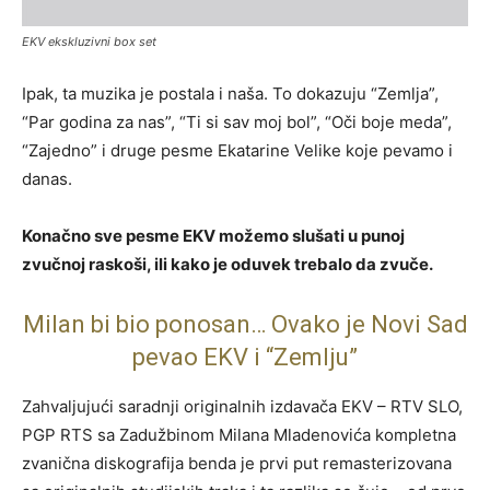
EKV ekskluzivni box set
Ipak, ta muzika je postala i naša. To dokazuju “Zemlja”,
“Par godina za nas”, “Ti si sav moj bol”, “Oči boje meda”,
“Zajedno” i druge pesme Ekatarine Velike koje pevamo i
danas.
Konačno sve pesme EKV možemo slušati u punoj
zvučnoj raskoši, ili kako je oduvek trebalo da zvuče.
Milan bi bio ponosan… Ovako je Novi Sad
pevao EKV i “Zemlju”
Zahvaljujući saradnji originalnih izdavača EKV – RTV SLO,
PGP RTS sa Zadužbinom Milana Mladenovića kompletna
zvanična diskografija benda je prvi put remasterizovana