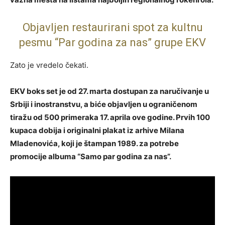
Objavljen restaurirani spot za kultnu
pesmu “Par godina za nas” grupe EKV
Zato je vredelo čekati.
EKV boks set je od 27. marta dostupan za naručivanje u
Srbiji i inostranstvu, a biće objavljen u ograničenom
tiražu od 500 primeraka 17. aprila ove godine. Prvih 100
kupaca dobija i originalni plakat iz arhive Milana
Mladenovića, koji je štampan 1989. za potrebe
promocije albuma “Samo par godina za nas”.