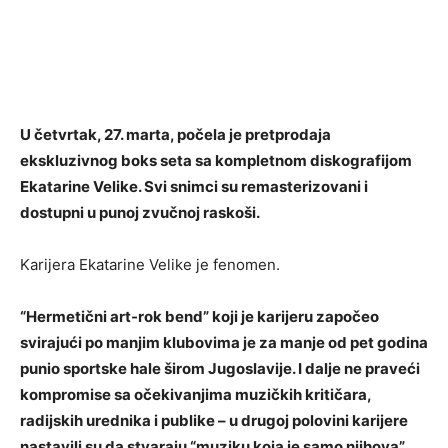
U četvrtak, 27. marta, počela je pretprodaja
ekskluzivnog boks seta sa kompletnom diskografijom
Ekatarine Velike. Svi snimci su remasterizovani i
dostupni u punoj zvučnoj raskoši.
Karijera Ekatarine Velike je fenomen.
“Hermetični art-rok bend” koji je karijeru započeo
svirajući po manjim klubovima je za manje od pet godina
punio sportske hale širom Jugoslavije. I dalje ne praveći
kompromise sa očekivanjima muzičkih kritičara,
radijskih urednika i publike – u drugoj polovini karijere
nastavili su da stvaraju “muziku koja je samo njihova”,