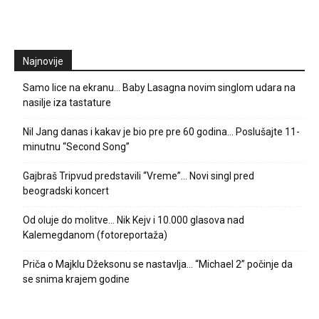
Najnovije
Samo lice na ekranu… Baby Lasagna novim singlom udara na
nasilje iza tastature
Nil Jang danas i kakav je bio pre pre 60 godina… Poslušajte 11-
minutnu “Second Song”
Gajbraš Tripvud predstavili “Vreme”… Novi singl pred
beogradski koncert
Od oluje do molitve… Nik Kejv i 10.000 glasova nad
Kalemegdanom (fotoreportaža)
Priča o Majklu Džeksonu se nastavlja… “Michael 2” počinje da
se snima krajem godine