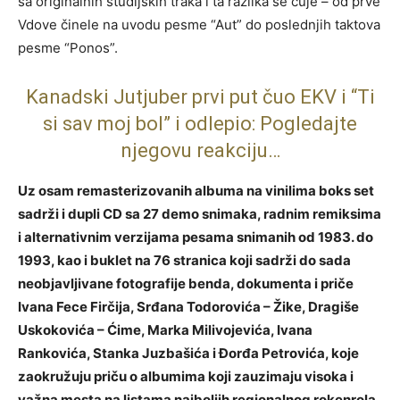
sa originalnih studijskih traka i ta razlika se čuje – od prve
Vdove činele na uvodu pesme “Aut” do poslednjih taktova
pesme “Ponos”.
Kanadski Jutjuber prvi put čuo EKV i “Ti
si sav moj bol” i odlepio: Pogledajte
njegovu reakciju…
Uz osam remasterizovanih albuma na vinilima boks set
sadrži i dupli CD sa 27 demo snimaka, radnim remiksima
i alternativnim verzijama pesama snimanih od 1983. do
1993, kao i buklet na 76 stranica koji sadrži do sada
neobjavljivane fotografije benda, dokumenta i priče
Ivana Fece Firčija, Srđana Todorovića – Žike, Dragiše
Uskokovića – Ćime, Marka Milivojevića, Ivana
Rankovića, Stanka Juzbašića i Đorđa Petrovića, koje
zaokružuju priču o albumima koji zauzimaju visoka i
važna mesta na listama najboljih regionalnog rokenrola.