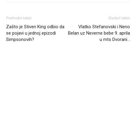
Prethodni tekst
Sledeći tekst
Zašto je Stiven King odbio da
Vlatko Stefanovski i Neno
se pojavi u jednoj epizodi
Belan uz Neverne bebe 9. aprila
Simpsonovih?
u mts Dvorani…
Headliner