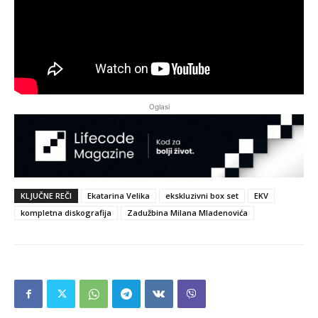
Oglasi
KLJUČNE REČI
Ekatarina Velika
ekskluzivni box set
EKV
kompletna diskografija
Zadužbina Milana Mladenovića