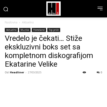
Naslovna
Aktuelno
Aktuelno
Muzika
Homeland
Top priče
Vredelo je čekati… Stiže
ekskluzivni boks set sa
kompletnom diskografijom
Ekatarine Velike
Od
Headliner
-
27/03/2025
0