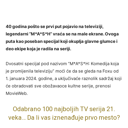
40 godina pošto se prvi put pojavio na televiziji,
legendarni “M*A*S*H” vraća se na male ekrane. Ovoga
puta kao poseban specijal koji okuplja glavne glumce i
deo ekipe koja je radila na seriji.
Dvosatni specijal pod nazivom “M*A*S*H: Komedija koja
je promijenila televiziju” moći će da se gleda na Foxu od
1. januara 2024. godine, a uključivaće raznolik sadržaj koji
će obradovati sve obožavaoce kultne serije, prenosi
MovieWeb.
Odabrano 100 najboljih TV serija 21.
veka… Da li vas iznenađuje prvo mesto?