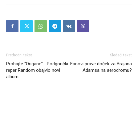
Prethodni tekst
Sledeći tekst
Probajte “Origano”… Podgorički
Fanovi prave doček za Brajana
reper Random obajvio novi
Adamsa na aerodromu?
album