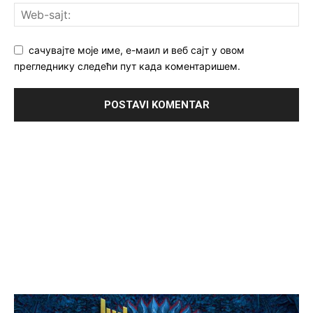
сачувајте моје име, е-маил и веб сајт у овом
прегледнику следећи пут када коментаришем.