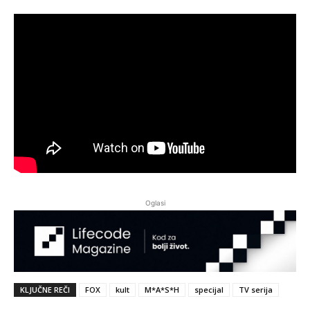
Oglasi
KLJUČNE REČI
FOX
kult
M*A*S*H
specijal
TV serija