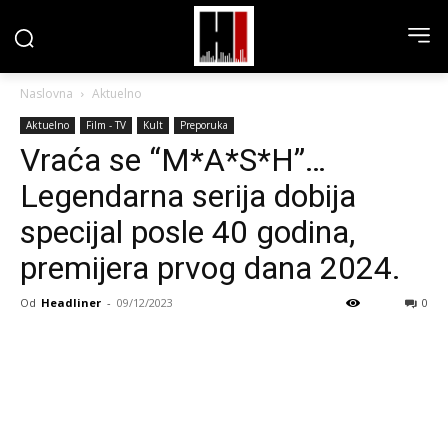
Naslovna
Aktuelno
Aktuelno
Film - TV
Kult
Preporuka
Vraća se “M*A*S*H”…
Legendarna serija dobija
specijal posle 40 godina,
premijera prvog dana 2024.
Od
Headliner
-
09/12/2023
0