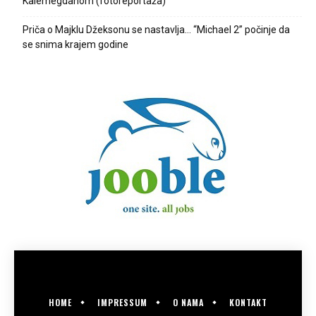
Kalemegdanom (fotoreportaža)
Priča o Majklu Džeksonu se nastavlja… “Michael 2” počinje da
se snima krajem godine
HOME
IMPRESSUM
O NAMA
KONTAKT