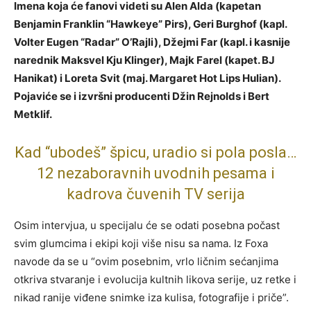
Imena koja će fanovi videti su Alen Alda (kapetan
Benjamin Franklin “Hawkeye” Pirs), Geri Burghof (kapl.
Volter Eugen “Radar” O’Rajli), Džejmi Far (kapl. i kasnije
narednik Maksvel Kju Klinger), Majk Farel (kapet. BJ
Hanikat) i Loreta Svit (maj. Margaret Hot Lips Hulian).
Pojaviće se i izvršni producenti Džin Rejnolds i Bert
Metklif.
Kad “ubodeš” špicu, uradio si pola posla…
12 nezaboravnih uvodnih pesama i
kadrova čuvenih TV serija
Osim intervjua, u specijalu će se odati posebna počast
svim glumcima i ekipi koji više nisu sa nama. Iz Foxa
navode da se u “ovim posebnim, vrlo ličnim sećanjima
otkriva stvaranje i evolucija kultnih likova serije, uz retke i
nikad ranije viđene snimke iza kulisa, fotografije i priče”.