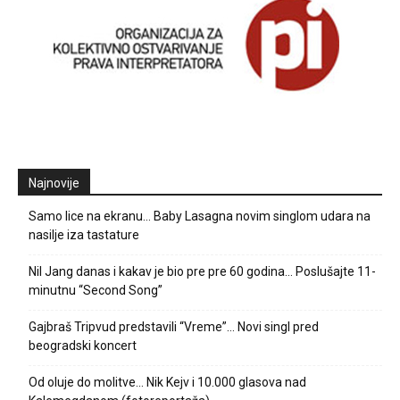
Najnovije
Samo lice na ekranu… Baby Lasagna novim singlom udara na
nasilje iza tastature
Nil Jang danas i kakav je bio pre pre 60 godina… Poslušajte 11-
minutnu “Second Song”
Gajbraš Tripvud predstavili “Vreme”… Novi singl pred
beogradski koncert
Od oluje do molitve… Nik Kejv i 10.000 glasova nad