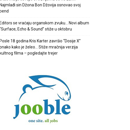
Najmlađi sin Džona Bon Džovija osnovao svoj
bend
Editors se vraćaju organskom zvuku… Novi album
“Surface, Echo & Sound” stiže u oktobru
Posle 18 godina Kris Karter završio “Dosije X”
onako kako je želeo… Stiže mračnija verzija
kultnog filma – pogledajte trejer