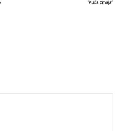
e
“Kuća zmaja”