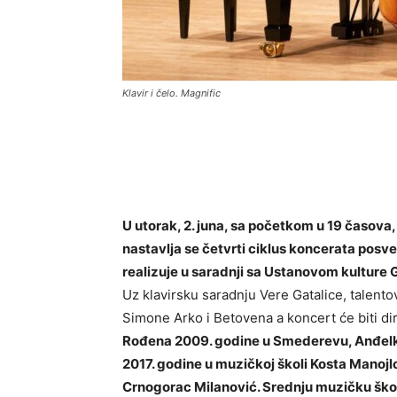
Klavir i čelo. Magnific
U utorak, 2. juna, sa početkom u 19 časova
nastavlja se četvrti ciklus koncerata pos
realizuje u saradnji sa Ustanovom kulture
Uz klavirsku saradnju Vere Gatalice, talent
Simone Arko i Betovena a koncert će biti d
Rođena 2009. godine u Smederevu, Anđelk
2017. godine u muzičkoj školi Kosta Manoj
Crnogorac Milanović. Srednju muzičku ško