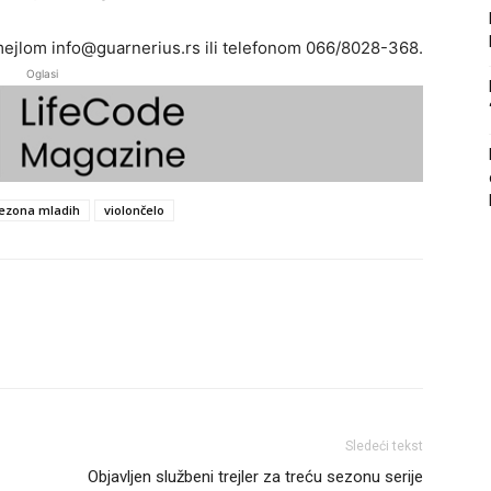
ejlom info@guarnerius.rs ili telefonom 066/8028-368.
Oglasi
ezona mladih
violončelo
Sledeći tekst
Objavljen službeni trejler za treću sezonu serije