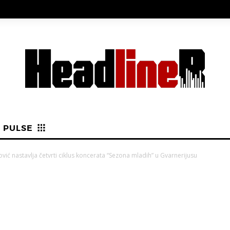
PULSE
ović nastavlja četvrti ciklus koncerata “Sezona mladih” u Gvarnerijusu