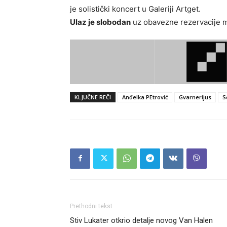
je solistički koncert u Galeriji Artget.
Ulaz je slobodan
uz obavezne rezervacije m
KLJUČNE REČI
Anđelka PEtrović
Gvarnerijus
S
Prethodni tekst
Stiv Lukater otkrio detalje novog Van Halen