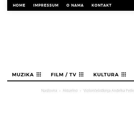
HOME
IMPRESSUM
O NAMA
KONTAKT
MUZIKA
FILM / TV
KULTURA
Naslovna
Aktuelno
Violončelistkinja Anđelka Petk