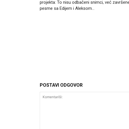
projekta: To nisu odbačeni snimci, već završen
pesme sa Edijem i Aleksom…
Headliner
POSTAVI ODGOVOR