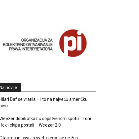
Najnovije
Hilari Daf se vratila – i to na najveću američku
binu
Weezer dobili otkaz u sopstvenom spotu… Toni
Hok i ekipa postali – Weezer 2.0
Otac mu je osvojio svet, njemu se ne žuri…