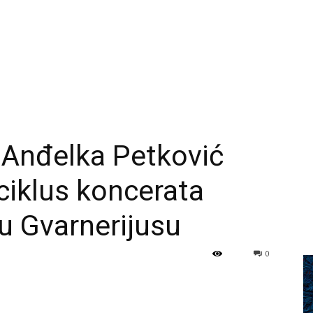
a Anđelka Petković
 ciklus koncerata
u Gvarnerijusu
0