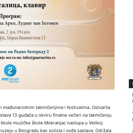
 mađunarodnim takmičenjima i festivalima. Ostvarila
astava 13 gudača u okviru finalne večeri na takmičenju
na škole muzičke škole Mokranjac nastupa u Velikoj
zeju u Beogradu kao solista i vođa sastava. Održala