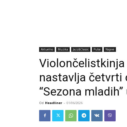
Aktuelno
Muzika
Jazz&Classic
Pulse
Najave
Violončelistkinj
nastavlja četvrti
“Sezona mladih” 
Od
Headliner
-
01/06/2026