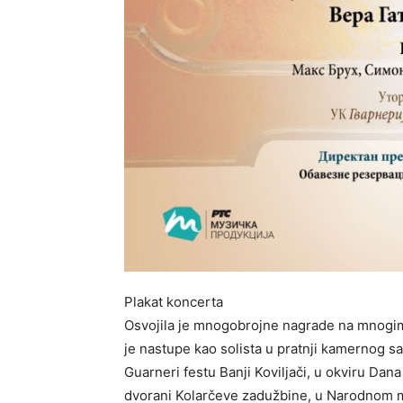
Plakat koncerta
Osvojila je mnogobrojne nagrade na mnogim
je nastupe kao solista u pratnji kamernog s
Guarneri festu Banji Koviljači, u okviru Da
dvorani Kolarčeve zadužbine, u Narodnom mu