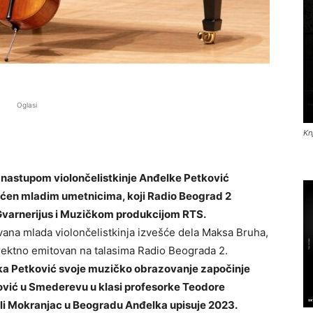
Oglasi
Kn
, nastupom violončelistkinje Anđelke Petković
većen mladim umetnicima, koji Radio Beograd 2
 Gvarnerijus i Muzičkom produkcijom RTS.
ovana mlada violončelistkinja izvešće dela Maksa Bruha,
irektno emitovan na talasima Radio Beograda 2.
a Petković svoje muzičko obrazovanje započinje
lović u Smederevu u klasi profesorke Teodore
li Mokranjac u Beogradu Anđelka upisuje 2023.