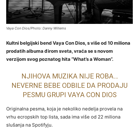
Vaya Con Dios/Photo: Danny Willems
Kultni belgijski bend Vaya Con Dios, s više od 10 miliona
prodatih albuma đirom sveta, vraća se s novom
verzijom svog poznatog hita “What’s a Woman”.
NJIHOVA MUZIKA NIJE ROBA…
NEVERNE BEBE ODBILE DA PRODAJU
PESMU GRUPI VAYA CON DIOS
Originalna pesma, koja je nekoliko nedelja provela na
vrhu ecropskih top lista, sada ima više od 22 miliona
slušanja na Spotifyju.