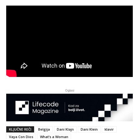
Oglasi
KLJUČNE REČI
Belgija
Dani Klajn
Dani Klein
klavir
Vaya Con Dios
What’s a Woman