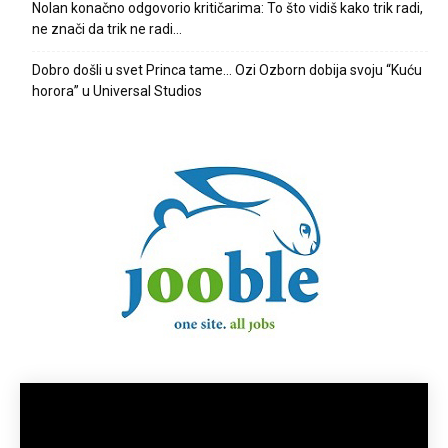
Nolan konačno odgovorio kritičarima: To što vidiš kako trik radi,
ne znači da trik ne radi…
Dobro došli u svet Princa tame… Ozi Ozborn dobija svoju “Kuću
horora” u Universal Studios