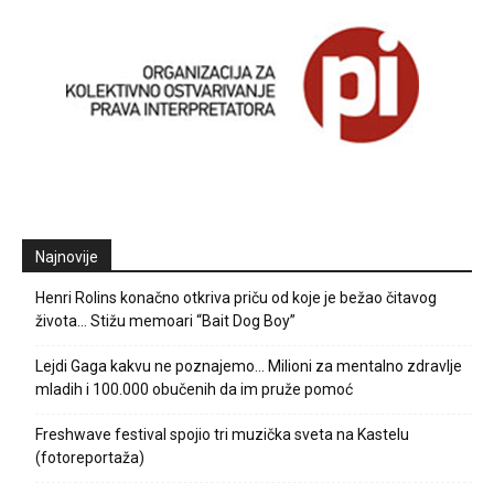
Najnovije
Henri Rolins konačno otkriva priču od koje je bežao čitavog
života… Stižu memoari “Bait Dog Boy”
Lejdi Gaga kakvu ne poznajemo… Milioni za mentalno zdravlje
mladih i 100.000 obučenih da im pruže pomoć
Freshwave festival spojio tri muzička sveta na Kastelu
(fotoreportaža)