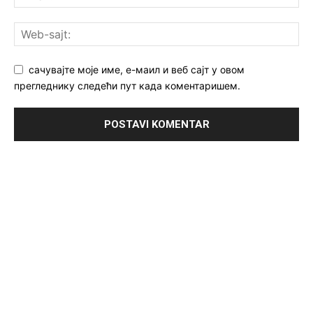
сачувајте моје име, е-маил и веб сајт у овом
прегледнику следећи пут када коментаришем.