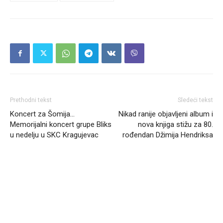
Prethodni tekst
Sledeći tekst
Koncert za Šomija…
Nikad ranije objavljeni album i
Memorijalni koncert grupe Bliks
nova knjiga stižu za 80.
u nedelju u SKC Kragujevac
rođendan Džimija Hendriksa