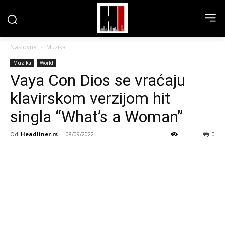
Naslovna
Muzika
Muzika
World
Vaya Con Dios se vraćaju
klavirskom verzijom hit
singla “What’s a Woman”
Od
Headliner.rs
-
08/09/2022
0