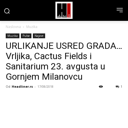
Naslovna
Muzika
Muzika
Pulse
Najave
URLIKANJE USRED GRADA…
Vrljika, Cactus Fields i
Sanitarium 23. avgusta u
Gornjem Milanovcu
Od
Headliner.rs
-
17/08/2018
1