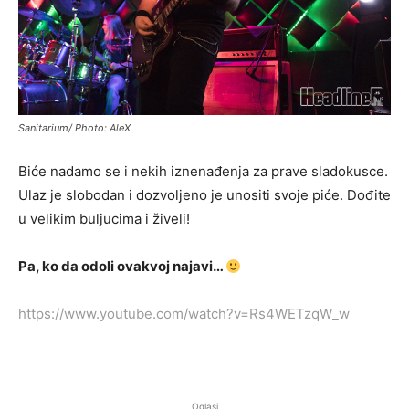
Sanitarium/ Photo: AleX
Biće nadamo se i nekih iznenađenja za prave sladokusce.
Ulaz je slobodan i dozvoljeno je unositi svoje piće. Dođite
u velikim buljucima i živeli!
Pa, ko da odoli ovakvoj najavi…
https://www.youtube.com/watch?v=Rs4WETzqW_w
Oglasi