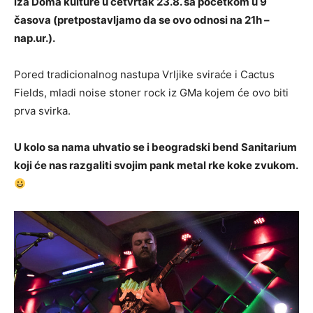
iza Doma kulture u četvrtak 23.8. sa početkom u 9
časova (pretpostavljamo da se ovo odnosi na 21h –
nap.ur.).
Pored tradicionalnog nastupa Vrljike sviraće i Cactus
Fields, mladi noise stoner rock iz GMa kojem će ovo biti
prva svirka.
U kolo sa nama uhvatio se i beogradski bend Sanitarium
koji će nas razgaliti svojim pank metal rke koke zvukom.