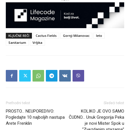
KLJUČNE REČI
Cactus Fields
Gornji Milanovac
leto
Sanitarium
Vrljika
Prethodni tekst
Sledeći tekst
PROSTO… NEUPOREDIVO:
KOLIKO JE OVO SAMO
Pogledajte 10 najboljih nastupa
ČUDNO… Unuk Gregorija Peka
Arete Frenklin
je novi Mister Spok u
“Zvezdanim stazama”