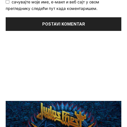
сачувајте моје име, е-маил и веб сајт у овом
прегледнику следећи пут када коментаришем.