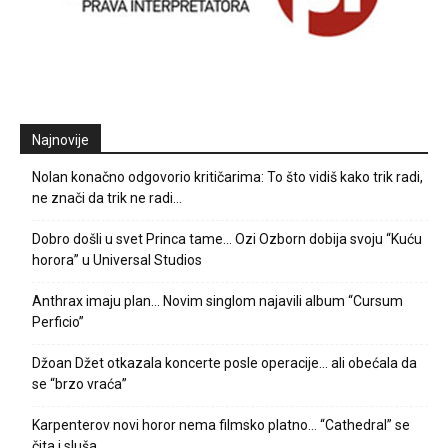
Najnovije
Nolan konačno odgovorio kritičarima: To što vidiš kako trik radi,
ne znači da trik ne radi…
Dobro došli u svet Princa tame… Ozi Ozborn dobija svoju “Kuću
horora” u Universal Studios
Anthrax imaju plan… Novim singlom najavili album “Cursum
Perficio”
Džoan Džet otkazala koncerte posle operacije… ali obećala da
se “brzo vraća”
Karpenterov novi horor nema filmsko platno… “Cathedral” se
čita i sluša