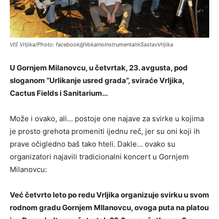
VIS Vrljika/Photo: facebook@VokalnoInstrumentalniSastavVrljika
U Gornjem Milanovcu, u četvrtak, 23. avgusta, pod
sloganom “Urlikanje usred grada”, sviraće Vrljika,
Cactus Fields i Sanitarium…
Može i ovako, ali… postoje one najave za svirke u kojima
je prosto grehota promeniti ijednu reč, jer su oni koji ih
prave očigledno baš tako hteli. Dakle… ovako su
organizatori najavili tradicionalni koncert u Gornjem
Milanovcu:
Već četvrto leto po redu Vrljika organizuje svirku u svom
rodnom gradu Gornjem MIlanovcu, ovoga puta na platou