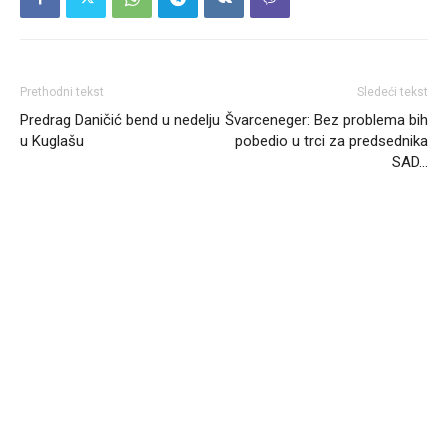
Prethodni tekst
Sledeći tekst
Predrag Daničić bend u nedelju
Švarceneger: Bez problema bih
u Kuglašu
pobedio u trci za predsednika
SAD…
Headliner