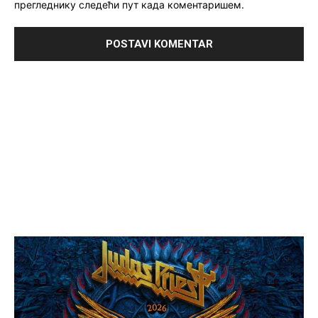
прегледнику следећи пут када коментаришем.