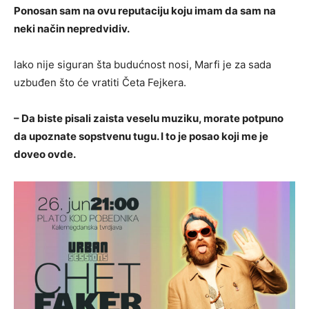
Ponosan sam na ovu reputaciju koju imam da sam na
neki način nepredvidiv.
Iako nije siguran šta budućnost nosi, Marfi je za sada
uzbuđen što će vratiti Četa Fejkera.
– Da biste pisali zaista veselu muziku, morate potpuno
da upoznate sopstvenu tugu. I to je posao koji me je
doveo ovde.