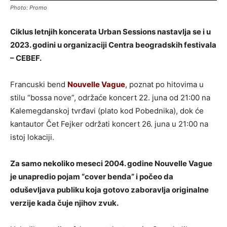
Photo: Promo
Ciklus letnjih koncerata Urban Sessions nastavlja se i u
2023. godini u organizaciji Centra beogradskih festivala
– CEBEF.
Francuski bend
Nouvelle Vague
, poznat po hitovima u
stilu “bossa nove”, održaće koncert 22. juna od 21:00 na
Kalemegdanskoj tvrđavi (plato kod Pobednika), dok će
kantautor Čet Fejker održati koncert 26. juna u 21:00 na
istoj lokaciji.
Za samo nekoliko meseci 2004. godine Nouvelle Vague
je unapredio pojam “cover benda” i počeo da
oduševljava publiku koja gotovo zaboravlja originalne
verzije kada čuje njihov zvuk.