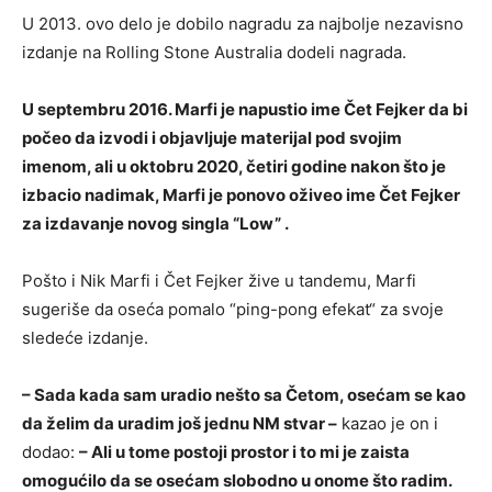
U 2013. ovo delo je dobilo nagradu za najbolje nezavisno
izdanje na Rolling Stone Australia dodeli nagrada.
U septembru 2016. Marfi je napustio ime Čet Fejker da bi
počeo da izvodi i objavljuje materijal pod svojim
imenom, ali u oktobru 2020, četiri godine nakon što je
izbacio nadimak, Marfi je ponovo oživeo ime Čet Fejker
za izdavanje novog singla “Low” .
Pošto i Nik Marfi i Čet Fejker žive u tandemu, Marfi
sugeriše da oseća pomalo “ping-pong efekat“ za svoje
sledeće izdanje.
– Sada kada sam uradio nešto sa Četom, osećam se kao
da želim da uradim još jednu NM stvar –
kazao je on i
dodao:
– Ali u tome postoji prostor i to mi je zaista
omogućilo da se osećam slobodno u onome što radim.