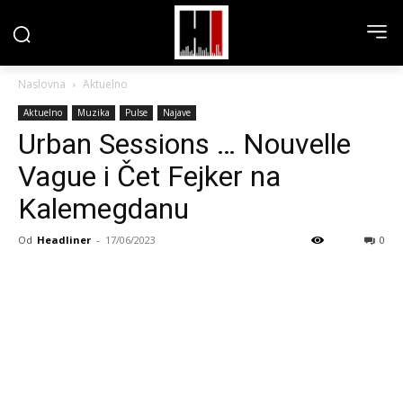
Naslovna
Aktuelno
Aktuelno
Muzika
Pulse
Najave
Urban Sessions … Nouvelle
Vague i Čet Fejker na
Kalemegdanu
Od
Headliner
-
17/06/2023
0