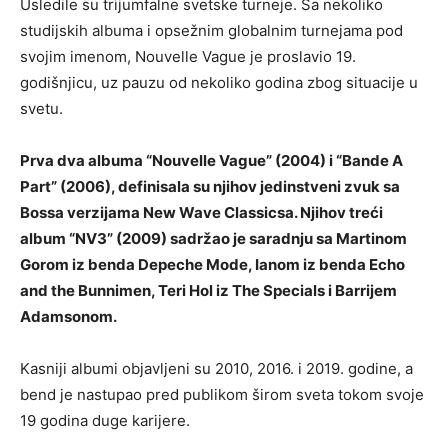
Usledile su trijumfalne svetske turneje. Sa nekoliko
studijskih albuma i opsežnim globalnim turnejama pod
svojim imenom, Nouvelle Vague je proslavio 19.
godišnjicu, uz pauzu od nekoliko godina zbog situacije u
svetu.
Prva dva albuma “Nouvelle Vague” (2004) i “Bande A
Part” (2006), definisala su njihov jedinstveni zvuk sa
Bossa verzijama New Wave Classicsa. Njihov treći
album “NV3” (2009) sadržao je saradnju sa Martinom
Gorom iz benda Depeche Mode, Ianom iz benda Echo
and the Bunnimen, Teri Hol iz The Specials i Barrijem
Adamsonom.
Kasniji albumi objavljeni su 2010, 2016. i 2019. godine, a
bend je nastupao pred publikom širom sveta tokom svoje
19 godina duge karijere.