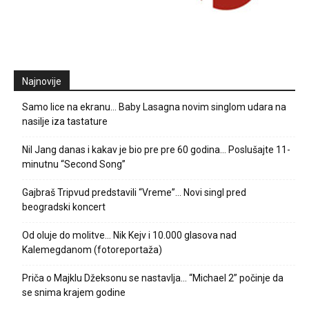
Najnovije
Samo lice na ekranu… Baby Lasagna novim singlom udara na
nasilje iza tastature
Nil Jang danas i kakav je bio pre pre 60 godina… Poslušajte 11-
minutnu “Second Song”
Gajbraš Tripvud predstavili “Vreme”… Novi singl pred
beogradski koncert
Od oluje do molitve… Nik Kejv i 10.000 glasova nad
Kalemegdanom (fotoreportaža)
Priča o Majklu Džeksonu se nastavlja… “Michael 2” počinje da
se snima krajem godine