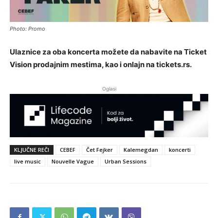
Photo: Promo
Ulaznice za oba koncerta možete da nabavite na Ticket
Vision prodajnim mestima, kao i onlajn na tickets.rs.
Oglasi
KLJUČNE REČI
CEBEF
Čet Fejker
Kalemegdan
koncerti
live music
Nouvelle Vague
Urban Sessions