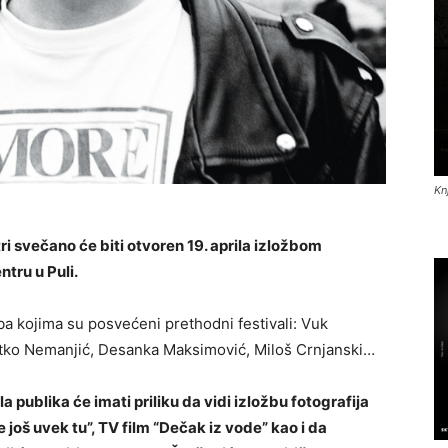
Kn
tri svečano će biti otvoren 19. aprila izložbom
tru u Puli.
ba kojima su posvećeni prethodni festivali: Vuk
astko Nemanjić, Desanka Maksimović, Miloš Crnjanski…
 publika će imati priliku da vidi izložbu fotografija
još uvek tu”, TV film “Dečak iz vode” kao i da