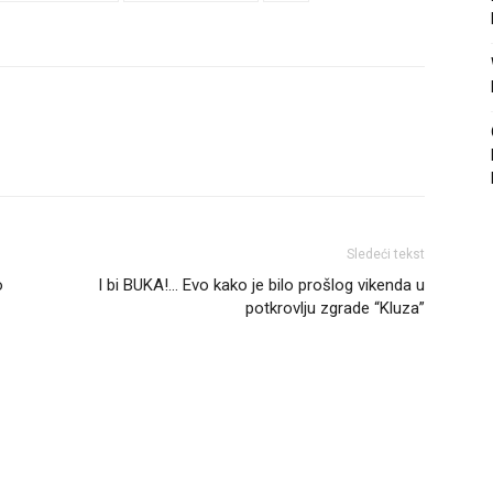
Sledeći tekst
o
I bi BUKA!… Evo kako je bilo prošlog vikenda u
potkrovlju zgrade “Kluza”