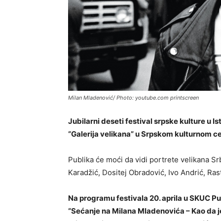
Milan Mladenović/ Photo: youtube.com printscreen
Jubilarni deseti festival srpske kulture u Is
“Galerija velikana” u Srpskom kulturnom cen
Publika će moći da vidi portrete velikana Sr
Karadžić, Dositej Obradović, Ivo Andrić, R
Na programu festivala 20. aprila u SKUC Pula
“Sećanje na Milana Mladenovića – Kao da je 