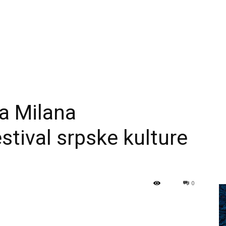
a Milana
tival srpske kulture
0