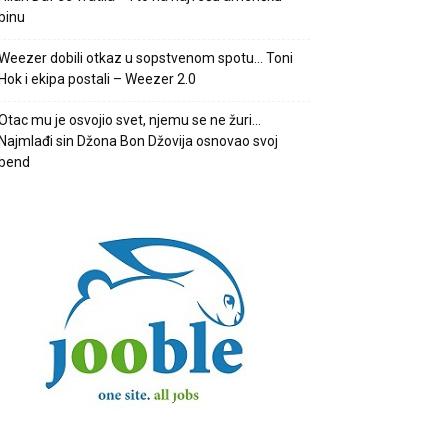
binu
Weezer dobili otkaz u sopstvenom spotu… Toni
Hok i ekipa postali – Weezer 2.0
Otac mu je osvojio svet, njemu se ne žuri…
Najmlađi sin Džona Bon Džovija osnovao svoj
bend