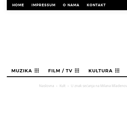
HOME
IMPRESSUM
O NAMA
KONTAKT
MUZIKA
FILM / TV
KULTURA
Naslovna
Kult
U znak sećanja na Milana Mladenović