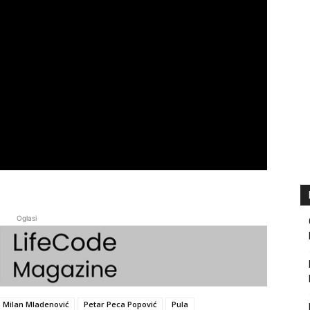
Oglasi
Milan Mladenović
Petar Peca Popović
Pula