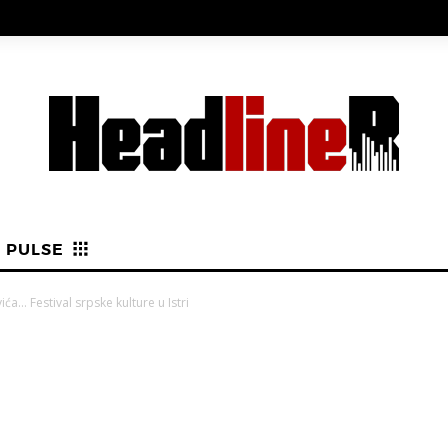
PULSE
a… Festival srpske kulture u Istri