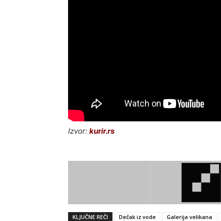
Izvor:
kurir.rs
KLJUČNE REČI
Dečak iz vode
Galerija velikana