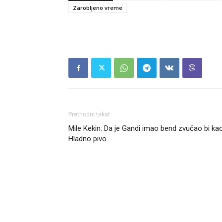
Zarobljeno vreme
Prethodni tekst
Mile Kekin: Da je Gandi imao bend zvučao bi ka
Hladno pivo
Headliner.rs
http://Headliner.rs