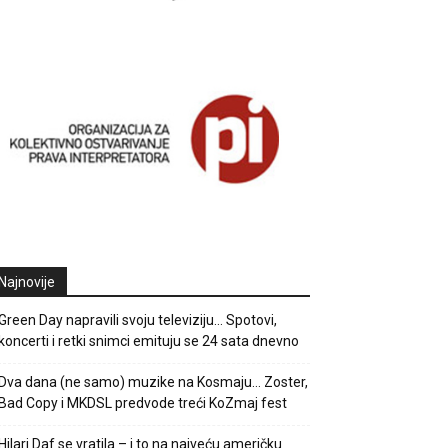
Najnovije
Green Day napravili svoju televiziju… Spotovi,
koncerti i retki snimci emituju se 24 sata dnevno
Dva dana (ne samo) muzike na Kosmaju… Zoster,
Bad Copy i MKDSL predvode treći KoZmaj fest
Hilari Daf se vratila – i to na najveću američku