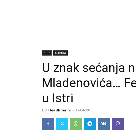
Kult
Kultura
U znak sećanja n
Mladenovića… Fes
u Istri
Od
Headliner.rs
-
17/04/2018