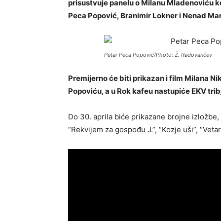
prisustvuje panelu o Milanu Mladenoviću koj
Peca Popović, Branimir Lokner i Nenad Mar
Petar Peca Popović/Photo: Ž. Radovančev
Premijerno će biti prikazan i film Milana 
Popoviću, a u Rok kafeu nastupiće EKV trib
Do 30. aprila biće prikazane brojne izložbe, 
“Rekvijem za gospođu J.”, “Kozje uši”, “Vetar”