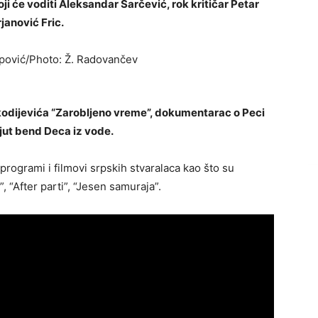
i će voditi Aleksandar Šarčević, rok kritičar Petar
janović Fric.
Nikodijevića “Zarobljeno vreme”, dokumentarac o Peci
jut bend Deca iz vode.
programi i filmovi srpskih stvaralaca kao što su
, “After parti”, “Jesen samuraja”.