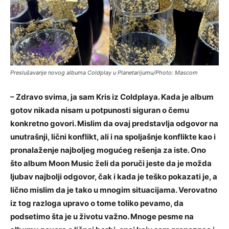
Preslušavanje novog albuma Coldplay u Planetarijumu/Photo: Mascom
– Zdravo svima, ja sam Kris iz Coldplaya. Kada je album
gotov nikada nisam u potpunosti siguran o čemu
konkretno govori. Mislim da ovaj predstavlja odgovor na
unutrašnji, lični konflikt, ali i na spoljašnje konflikte kao i
pronalaženje najboljeg mogućeg rešenja za iste. Ono
što album Moon Music želi da poruči jeste da je možda
ljubav najbolji odgovor, čak i kada je teško pokazati je, a
lično mislim da je tako u mnogim situacijama. Verovatno
iz tog razloga upravo o tome toliko pevamo, da
podsetimo šta je u životu važno. Mnoge pesme na