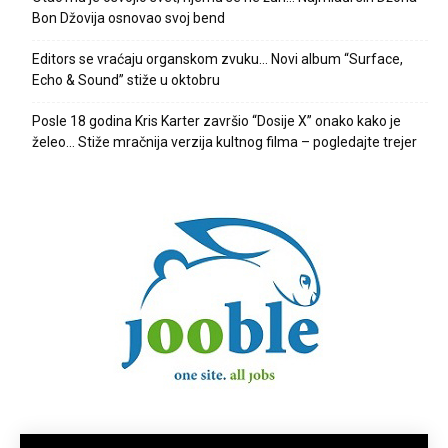
Bon Džovija osnovao svoj bend
Editors se vraćaju organskom zvuku… Novi album “Surface,
Echo & Sound” stiže u oktobru
Posle 18 godina Kris Karter završio “Dosije X” onako kako je
želeo… Stiže mračnija verzija kultnog filma – pogledajte trejer