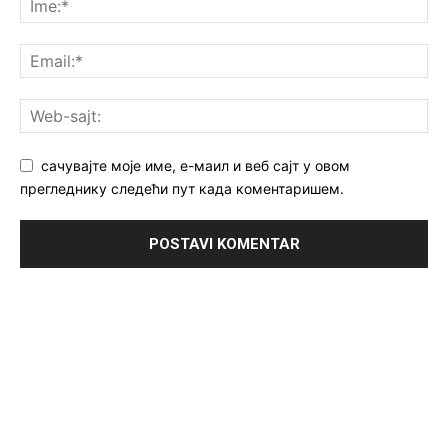
сачувајте моје име, е-маил и веб сајт у овом
прегледнику следећи пут када коментаришем.