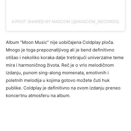
A POST SHARED BY MASCOM (@MASCOM_RECORDS)
Album “Moon Music” nije uobičajena Coldplay ploča.
Mnogo je toga prepoznatljivog ali je bend definitivno
otišao i nekoliko koraka dalje tretirajući univerzalne teme
mira i harmoničnog života. Reč je o vrlo melodičnom
izdanju, punom sing-along momenata, emotivnih i
poletnih melodija u kojima gotovo možete čuti huk
publike. Coldplay je definitivno na ovom izdanju preneo
koncertnu atmosferu na album.