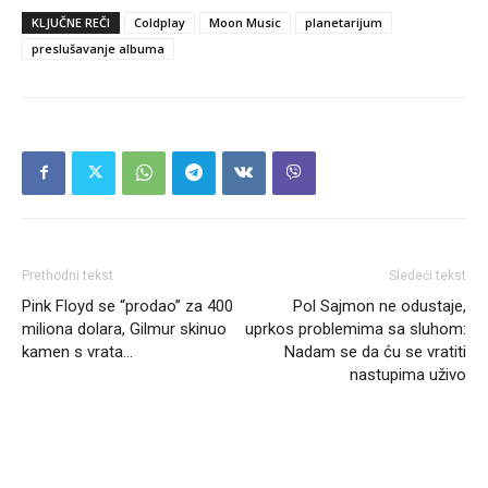
KLJUČNE REČI
Coldplay
Moon Music
planetarijum
preslušavanje albuma
Prethodni tekst
Sledeći tekst
Pink Floyd se “prodao” za 400
Pol Sajmon ne odustaje,
miliona dolara, Gilmur skinuo
uprkos problemima sa sluhom:
kamen s vrata…
Nadam se da ću se vratiti
nastupima uživo