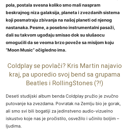
pola, postala svesna koliko smo mali naspram
beskrajnog niza galaksija, planeta i zvezdanih sistema
koji posmatraju zbivanja na našoj planeti od njenog
nastanaka. Pesme, a posebno instrumentalni pasaži,
dali su takvom ugođaju smisao dok su slušaocu
omogućili da se veoma brzo poveže sa misijom koju
“Moon Music” očigledno ima.
Coldplay se povlači? Kris Martin najavio
kraj, pa uporedio svoj bend sa grupama
Beatles i RollingStones (?!)
Deseti studijski album benda Coldplay pružio je zvučno
putovanje ka zvezdama. Povratak na Zemlju bio je gorak,
ali smo svi bili bogatiji za jedinstveno audio-vizuelno
iskustvo koje nas je pročistilo, osvežilo i učinilo boljim –
ljudima.