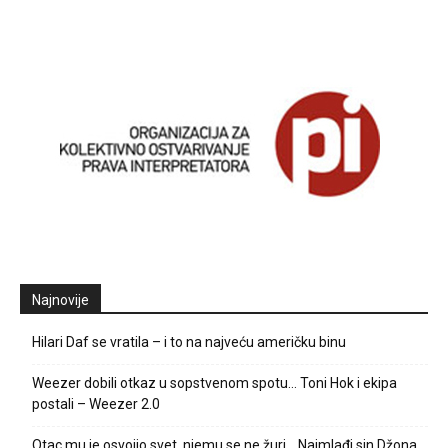
Najnovije
Hilari Daf se vratila – i to na najveću američku binu
Weezer dobili otkaz u sopstvenom spotu… Toni Hok i ekipa
postali – Weezer 2.0
Otac mu je osvojio svet, njemu se ne žuri… Najmlađi sin Džona