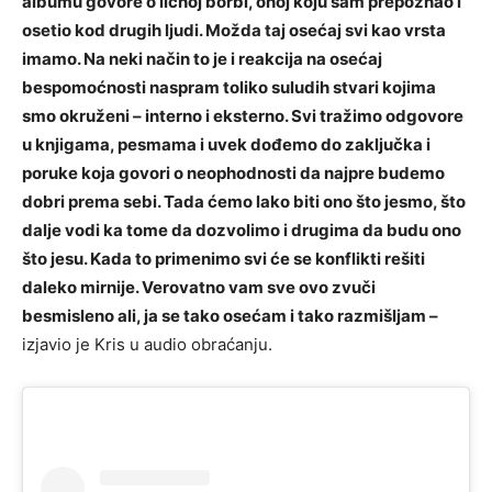
albumu govore o ličnoj borbi, onoj koju sam prepoznao i
osetio kod drugih ljudi. Možda taj osećaj svi kao vrsta
imamo. Na neki način to je i reakcija na osećaj
bespomoćnosti naspram toliko suludih stvari kojima
smo okruženi – interno i eksterno. Svi tražimo odgovore
u knjigama, pesmama i uvek dođemo do zaključka i
poruke koja govori o neophodnosti da najpre budemo
dobri prema sebi. Tada ćemo lako biti ono što jesmo, što
dalje vodi ka tome da dozvolimo i drugima da budu ono
što jesu. Kada to primenimo svi će se konflikti rešiti
daleko mirnije. Verovatno vam sve ovo zvuči
besmisleno ali, ja se tako osećam i tako razmišljam –
izjavio je Kris u audio obraćanju.