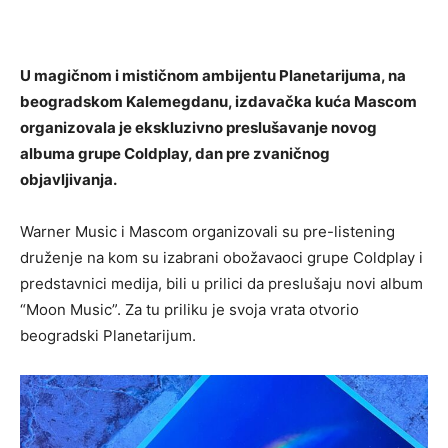
U magičnom i mističnom ambijentu Planetarijuma, na
beogradskom Kalemegdanu, izdavačka kuća Mascom
organizovala je ekskluzivno preslušavanje novog
albuma grupe Coldplay, dan pre zvaničnog
objavljivanja.
Warner Music i Mascom organizovali su pre-listening
druženje na kom su izabrani obožavaoci grupe Coldplay i
predstavnici medija, bili u prilici da preslušaju novi album
“Moon Music”. Za tu priliku je svoja vrata otvorio
beogradski Planetarijum.