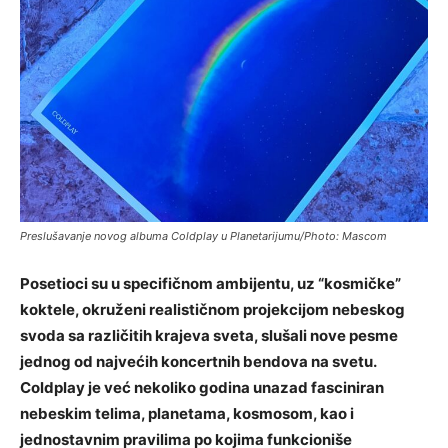
Preslušavanje novog albuma Coldplay u Planetarijumu/Photo: Mascom
Posetioci su u specifičnom ambijentu, uz “kosmičke”
koktele, okruženi realističnom projekcijom nebeskog
svoda sa različitih krajeva sveta, slušali nove pesme
jednog od najvećih koncertnih bendova na svetu.
Coldplay je već nekoliko godina unazad fasciniran
nebeskim telima, planetama, kosmosom, kao i
jednostavnim pravilima po kojima funkcioniše