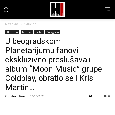
Naslovna
Aktuelno
Aktuelno
Muzika
Pulse
Puls grada
U beogradskom
Planetarijumu fanovi
ekskluzivno preslušavali
album “Moon Music” grupe
Coldplay, obratio se i Kris
Martin…
Od
Headliner
-
04/10/2024
0