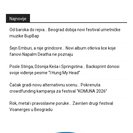
Najnovije
Od baroka do rejva… Beograd dobija novi festival umetničke
muzike BupBap
Šejn Emburi, a nije grindcore… Novi album otkriva lice koje
fanovi Napalm Deatha ne poznaju
Posle Stinga, Džonija Keša i Springstina… Backsprint donosi
svoje viđenje pesme “I Hung My Head”
Čačak gradi novu alternativnu scenu… Pokrenuta
crowdfunding kampanja za festival “KOMUNA 2026”
Rok, metal i pravoslavne poruke… Završen drugi festival
Voanerges u Beogradu