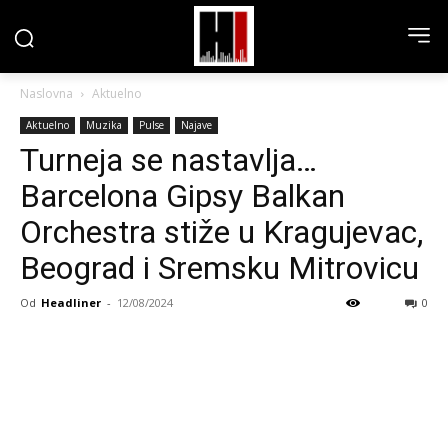
Naslovna
Aktuelno
Aktuelno
Muzika
Pulse
Najave
Turneja se nastavlja…
Barcelona Gipsy Balkan
Orchestra stiže u Kragujevac,
Beograd i Sremsku Mitrovicu
Od
Headliner
-
12/08/2024
0