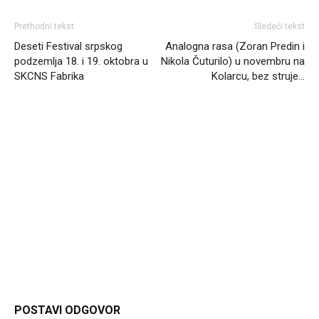
Prethodni tekst
Sledeći tekst
Deseti Festival srpskog
Analogna rasa (Zoran Predin i
podzemlja 18. i 19. oktobra u
Nikola Čuturilo) u novembru na
SKCNS Fabrika
Kolarcu, bez struje…
Headliner
POSTAVI ODGOVOR