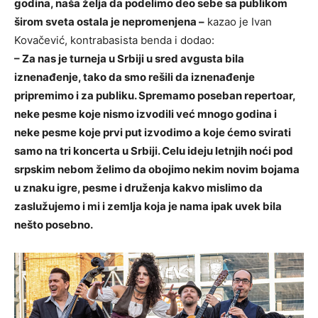
godina, naša želja da podelimo deo sebe sa publikom
širom sveta ostala je nepromenjena –
kazao je Ivan
Kovačević, kontrabasista benda i dodao:
– Za nas je turneja u Srbiji u sred avgusta bila
iznenađenje, tako da smo rešili da iznenađenje
pripremimo i za publiku. Spremamo poseban repertoar,
neke pesme koje nismo izvodili već mnogo godina i
neke pesme koje prvi put izvodimo a koje ćemo svirati
samo na tri koncerta u Srbiji. Celu ideju letnjih noći pod
srpskim nebom želimo da obojimo nekim novim bojama
u znaku igre, pesme i druženja kakvo mislimo da
zaslužujemo i mi i zemlja koja je nama ipak uvek bila
nešto posebno.