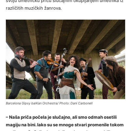
svoju umetničku priču slučajnim okupljanjem umetnika iz
različitih muzičkih žanrova.
Barcelona Gipsy balKan Orchestra/ Photo: Dani Carbonell
– Naša priča počela je slučajno, ali smo odmah osetili
magiju na bini. Iako su se mnoge stvari promenile tokom