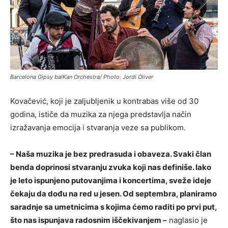
Barcelona Gipsy balKan Orchestra/ Photo: Jordi Oliver
Kovačević, koji je zaljubljenik u kontrabas više od 30
godina, ističe da muzika za njega predstavlja način
izražavanja emocija i stvaranja veze sa publikom.
– Naša muzika je bez predrasuda i obaveza. Svaki član
benda doprinosi stvaranju zvuka koji nas definiše. Iako
je leto ispunjeno putovanjima i koncertima, sveže ideje
čekaju da dođu na red u jesen. Od septembra, planiramo
saradnje sa umetnicima s kojima ćemo raditi po prvi put,
što nas ispunjava radosnim iščekivanjem –
naglasio je