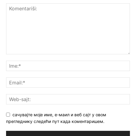
сачувајте моје име, е-маил и веб сајт у овом
прегледнику следећи пут када коментаришем.