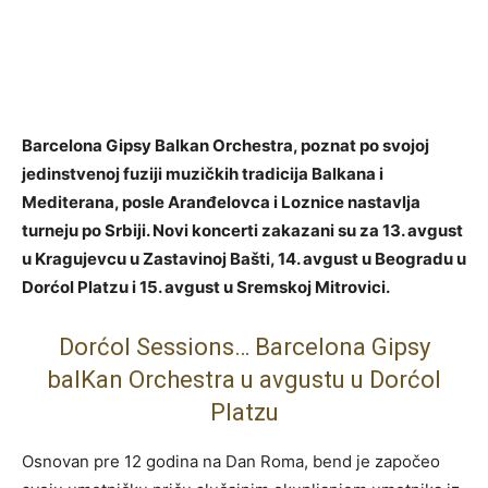
Barcelona Gipsy Balkan Orchestra, poznat po svojoj
jedinstvenoj fuziji muzičkih tradicija Balkana i
Mediterana, posle Aranđelovca i Loznice nastavlja
turneju po Srbiji. Novi koncerti zakazani su za 13. avgust
u Kragujevcu u Zastavinoj Bašti, 14. avgust u Beogradu u
Dorćol Platzu i 15. avgust u Sremskoj Mitrovici.
Dorćol Sessions… Barcelona Gipsy
balKan Orchestra u avgustu u Dorćol
Platzu
Osnovan pre 12 godina na Dan Roma, bend je započeo