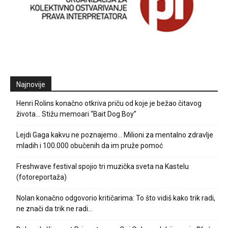
Najnovije
Henri Rolins konačno otkriva priču od koje je bežao čitavog
života… Stižu memoari “Bait Dog Boy”
Lejdi Gaga kakvu ne poznajemo… Milioni za mentalno zdravlje
mladih i 100.000 obučenih da im pruže pomoć
Freshwave festival spojio tri muzička sveta na Kastelu
(fotoreportaža)
Nolan konačno odgovorio kritičarima: To što vidiš kako trik radi,
ne znači da trik ne radi…