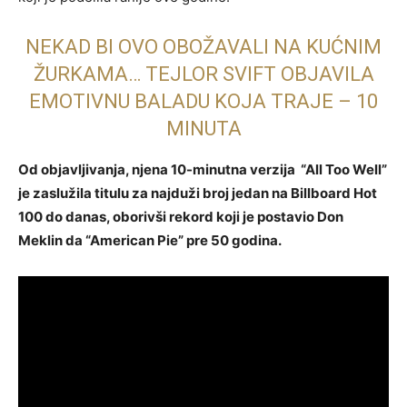
NEKAD BI OVO OBOŽAVALI NA KUĆNIM
ŽURKAMA… TEJLOR SVIFT OBJAVILA
EMOTIVNU BALADU KOJA TRAJE – 10
MINUTA
Od objavljivanja, njena 10-minutna verzija “All Too Well”
je zaslužila titulu za najduži broj jedan na Billboard Hot
100 do danas, oborivši rekord koji je postavio Don
Meklin da “American Pie” pre 50 godina.