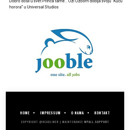
Dobro došli u svet Princa tame… Ozi Ozborn dobija svoju “Kuću
horora” u Universal Studios
HOME
IMPRESSUM
O NAMA
KONTAKT
COPYRIGHT @HEADLINER | MAINTENANCE
WPALL.SUPPORT