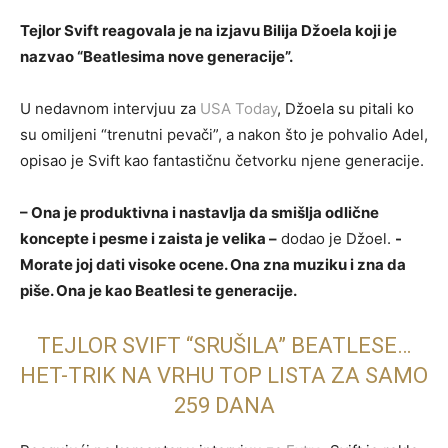
Tejlor Svift reagovala je na izjavu Bilija Džoela koji je
nazvao “Beatlesima nove generacije”.
U nedavnom intervjuu za
USA Today
, Džoela su pitali ko
su omiljeni “trenutni pevači”, a nakon što je pohvalio Adel,
opisao je Svift kao fantastičnu četvorku njene generacije.
– Ona je produktivna i nastavlja da smišlja odlične
koncepte i pesme i zaista je velika –
dodao je Džoel.
-
Morate joj dati visoke ocene. Ona zna muziku i zna da
piše. Ona je kao Beatlesi te generacije.
TEJLOR SVIFT “SRUŠILA” BEATLESE…
HET-TRIK NA VRHU TOP LISTA ZA SAMO
259 DANA