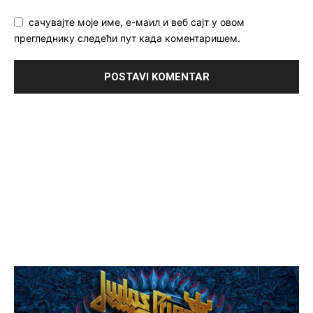
сачувајте моје име, е-маил и веб сајт у овом
прегледнику следећи пут када коментаришем.