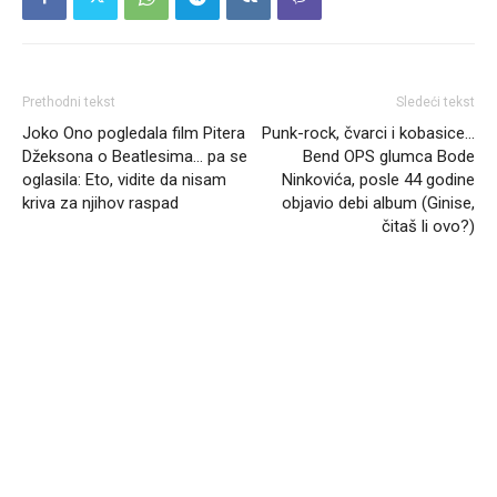
Prethodni tekst
Sledeći tekst
Joko Ono pogledala film Pitera
Punk-rock, čvarci i kobasice…
Džeksona o Beatlesima… pa se
Bend OPS glumca Bode
oglasila: Eto, vidite da nisam
Ninkovića, posle 44 godine
kriva za njihov raspad
objavio debi album (Ginise,
čitaš li ovo?)
Headliner.rs
http://Headliner.rs