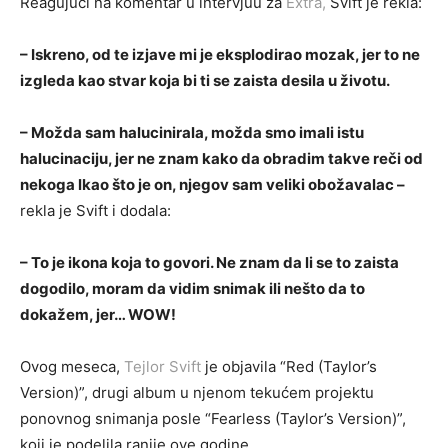
Reagujući na komentar u intervjuu za
Extra,
Svift je rekla:
– Iskreno, od te izjave mi je eksplodirao mozak, jer to ne
izgleda kao stvar koja bi ti se zaista desila u životu.
– Možda sam halucinirala, možda smo imali istu
halucinaciju, jer ne znam kako da obradim takve reči od
nekoga lkao što je on, njegov sam veliki obožavalac –
rekla je Svift i dodala:
– To je ikona koja to govori. Ne znam da li se to zaista
dogodilo, moram da vidim snimak ili nešto da to
dokažem, jer… WOW!
Ovog meseca,
Tejlor Svift
je objavila “Red (Taylor’s
Version)”, drugi album u njenom tekućem projektu
ponovnog snimanja posle “Fearless (Taylor’s Version)”,
koji je podelila ranije ove godine.