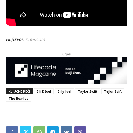
HL/Izvor:
nme.com
Oglasi
KLJUČNE REČI
Bili Džoel
Billy Joel
Taylor Swift
Tejlor Svift
The Beatles