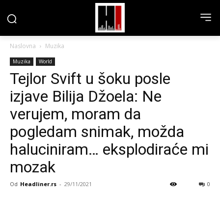
Naslovna
Muzika
Muzika
World
Tejlor Svift u šoku posle
izjave Bilija Džoela: Ne
verujem, moram da
pogledam snimak, možda
haluciniram… eksplodiraće mi
mozak
Od
Headliner.rs
-
29/11/2021
0