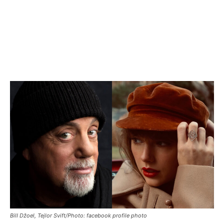
BilI Džoel, Tejlor Svift/Photo: facebook profile photo