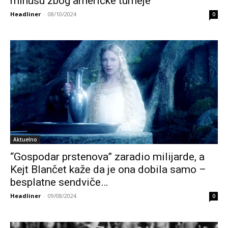
minusu zbog američke turneje
Headliner
-
08/10/2024
0
Aktuelno
“Gospodar prstenova” zaradio milijarde, a
Kejt Blančet kaže da je ona dobila samo –
besplatne sendviče…
Headliner
-
09/08/2024
0