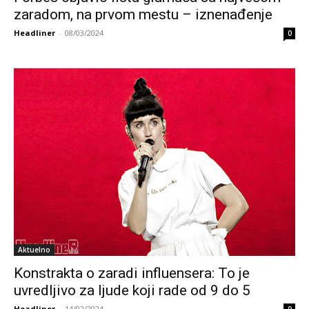
zaradom, na prvom mestu – iznenađenje
Headliner
-
08/03/2024
0
Aktuelno
Konstrakta o zaradi influensera: To je
uvredljivo za ljude koji rade od 9 do 5
Headliner
-
14/02/2024