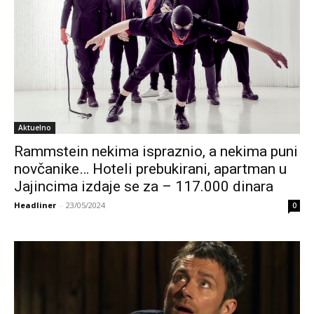
Aktuelno
Rammstein nekima ispraznio, a nekima puni
novčanike… Hoteli prebukirani, apartman u
Jajincima izdaje se za – 117.000 dinara
Headliner
-
23/05/2024
0