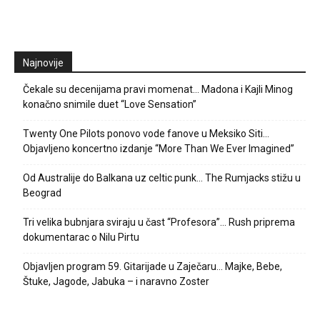
Najnovije
Čekale su decenijama pravi momenat… Madona i Kajli Minog
konačno snimile duet “Love Sensation”
Twenty One Pilots ponovo vode fanove u Meksiko Siti…
Objavljeno koncertno izdanje “More Than We Ever Imagined”
Od Australije do Balkana uz celtic punk… The Rumjacks stižu u
Beograd
Tri velika bubnjara sviraju u čast “Profesora”… Rush priprema
dokumentarac o Nilu Pirtu
Objavljen program 59. Gitarijade u Zaječaru… Majke, Bebe,
Štuke, Jagode, Jabuka – i naravno Zoster