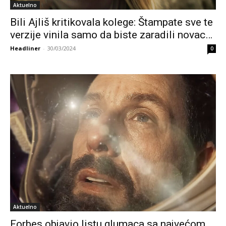
Aktuelno
Bili Ajliš kritikovala kolege: Štampate sve te
verzije vinila samo da biste zaradili novac…
Headliner
-
30/03/2024
0
Aktuelno
Forbes objavio listu glumaca sa najvećom