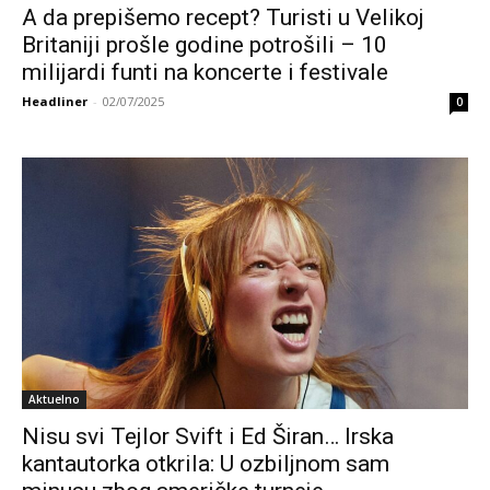
A da prepišemo recept? Turisti u Velikoj
Britaniji prošle godine potrošili – 10
milijardi funti na koncerte i festivale
Headliner
-
02/07/2025
0
Aktuelno
Nisu svi Tejlor Svift i Ed Širan… Irska
kantautorka otkrila: U ozbiljnom sam