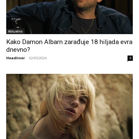
Aktuelno
Kako Damon Albarn zarađuje 18 hiljada evra
dnevno?
Headliner
-
02/05/2024
0