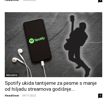
0
Aktuelno
Spotify ukida tantijeme za pesme s manje
od hiljadu streamova godišnje…
Headliner
-
09/11/2023
0