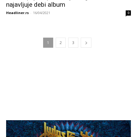
najavljuje debi album
Headliner.rs
-
16/04/2021
0
1
2
3