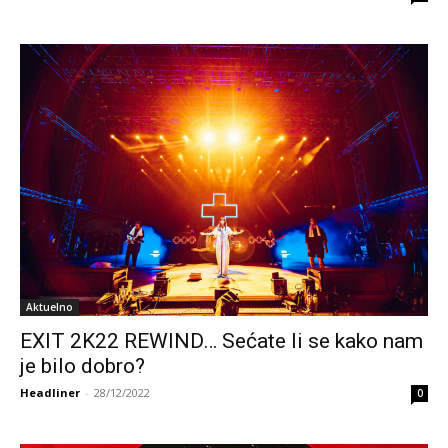
Aktuelno
EXIT 2K22 REWIND… Sećate li se kako nam
je bilo dobro?
Headliner
-
28/12/2022
0