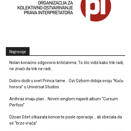
Najnovije
Nolan konačno odgovorio kritičarima: To što vidiš kako trik radi,
ne znači da trik ne radi…
Dobro došli u svet Princa tame… Ozi Ozborn dobija svoju “Kuću
horora” u Universal Studios
Anthrax imaju plan… Novim singlom najavili album “Cursum
Perficio”
Džoan Džet otkazala koncerte posle operacije… ali obećala da
se “brzo vraća”