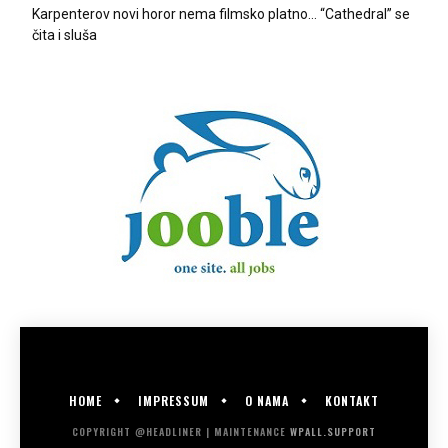
Karpenterov novi horor nema filmsko platno… “Cathedral” se
čita i sluša
HOME
IMPRESSUM
O NAMA
KONTAKT
COPYRIGHT @HEADLINER | MAINTENANCE
WPALL.SUPPORT