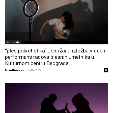
Reportaže
“ples.pokret.slika“… Održana izložba video i
performans radova plesnih umetnika u
Kulturnom centru Beograda
Headliner.rs
-
27/02/2022
0