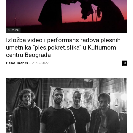
Kultura
Izložba video i performans radova plesnih
umetnika “ples.pokret.slika“ u Kulturnom
centru Beograda
Headliner.rs
-
23/02/2022
0