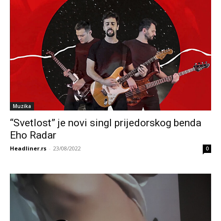
Muzika
“Svetlost” je novi singl prijedorskog benda
Eho Radar
Headliner.rs
-
23/08/2022
0