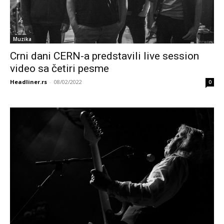
Muzika
Crni dani CERN-a predstavili live session
video sa četiri pesme
Headliner.rs
-
08/02/2022
0