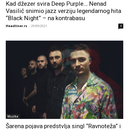
Kad džezer svira Deep Purple… Nenad
Vasilić snimio jazz verziju legendarnog hita
“Black Night” – na kontrabasu
Headliner.rs
-
29/09/2021
0
Muzika
Šarena pojava predstvlja singl “Ravnoteža” i