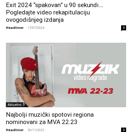
Exit 2024 “spakovan” u 90 sekundi…
Pogledajte video rekapitulaciju
ovogodišnjeg izdanja
Headliner
-
17/07/2024
0
Aktuelno
Najbolji muzički spotovi regiona
nominovani za MVA 22.23
Headliner
-
30/11/2023
0