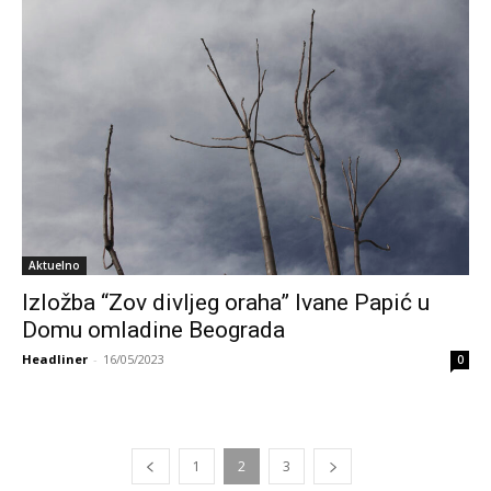
Aktuelno
Izložba “Zov divljeg oraha” Ivane Papić u
Domu omladine Beograda
Headliner
-
16/05/2023
0
1
2
3