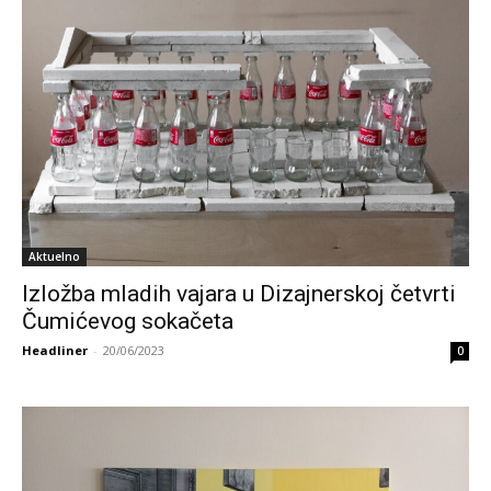
Aktuelno
Izložba mladih vajara u Dizajnerskoj četvrti
Čumićevog sokačeta
Headliner
-
20/06/2023
0