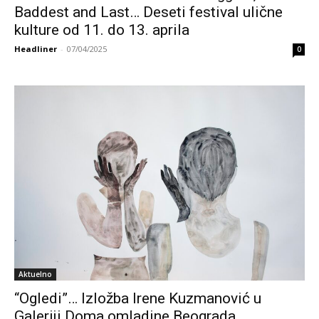
Baddest and Last… Deseti festival ulične
kulture od 11. do 13. aprila
Headliner
-
07/04/2025
0
Aktuelno
“Ogledi”… Izložba Irene Kuzmanović u
Galeriji Doma omladine Beograda