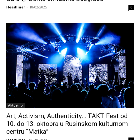
Headliner
-
18/02/2025
0
Aktuelno
Art, Activism, Authenticity… TAKT Fest od
10. do 13. oktobra u Rusinskom kulturnom
centru “Matka”
Headliner
-
05/10/2024
0