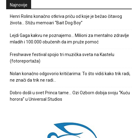
Najnovije
Henri Rolins konačno otkriva priču od koje je bežao čitavog
života… Stižu memoari “Bait Dog Boy”
Lejdi Gaga kakvu ne poznajemo… Milioni za mentalno zdravlje
mladih i 100.000 obučenih da im pruže pomoć
Freshwave festival spojio tri muzička sveta na Kastelu
(fotoreportaža)
Nolan konačno odgovorio kritičarima: To što vidiš kako trik radi,
ne znači da trik ne radi…
Dobro došli u svet Princa tame… Ozi Ozborn dobija svoju “Kuću
horora” u Universal Studios