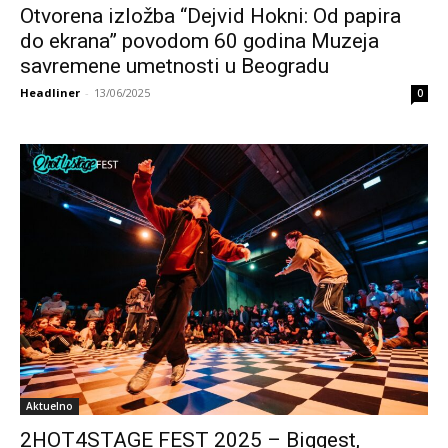
Otvorena izložba “Dejvid Hokni: Od papira
do ekrana” povodom 60 godina Muzeja
savremene umetnosti u Beogradu
Headliner
-
13/06/2025
0
Aktuelno
2HOT4STAGE FEST 2025 – Biggest,