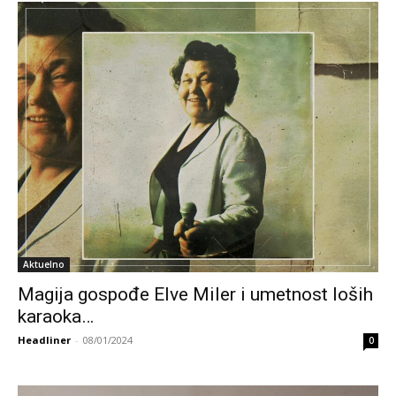
Aktuelno
Magija gospođe Elve Miler i umetnost loših
karaoka…
Headliner
-
08/01/2024
0