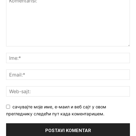
сачувајте моје име, е-маил и веб сајт у овом
прегледнику следећи пут када коментаришем.