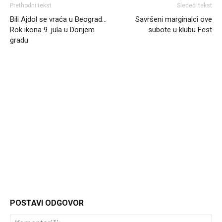
Prethodni tekst
Sledeći tekst
Bili Ajdol se vraća u Beograd…
Savršeni marginalci ove
Rok ikona 9. jula u Donjem
subote u klubu Fest
gradu
Headliner
POSTAVI ODGOVOR