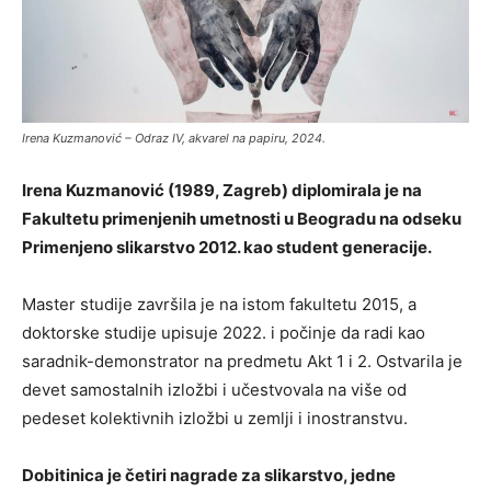
Irena Kuzmanović – Odraz IV, akvarel na papiru, 2024.
Irena Kuzmanović (1989, Zagreb) diplomirala je na
Fakultetu primenjenih umetnosti u Beogradu na odseku
Primenjeno slikarstvo 2012. kao student generacije.
Master studije završila je na istom fakultetu 2015, a
doktorske studije upisuje 2022. i počinje da radi kao
saradnik-demonstrator na predmetu Akt 1 i 2. Ostvarila je
devet samostalnih izložbi i učestvovala na više od
pedeset kolektivnih izložbi u zemlji i inostranstvu.
Dobitinica je četiri nagrade za slikarstvo, jedne