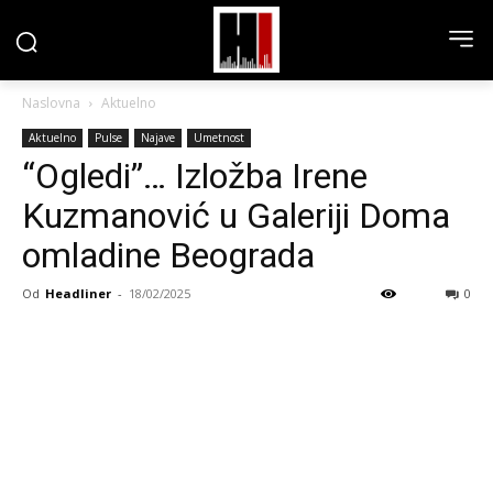
Naslovna
Aktuelno
Aktuelno
Pulse
Najave
Umetnost
“Ogledi”… Izložba Irene
Kuzmanović u Galeriji Doma
omladine Beograda
Od
Headliner
-
18/02/2025
0