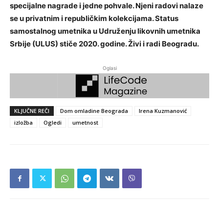
specijalne nagrade i jedne pohvale. Njeni radovi nalaze
se u privatnim i republičkim kolekcijama. Status
samostalnog umetnika u Udruženju likovnih umetnika
Srbije (ULUS) stiče 2020. godine. Živi i radi Beogradu.
Oglasi
KLJUČNE REČI
Dom omladine Beograda
Irena Kuzmanović
izložba
Ogledi
umetnost