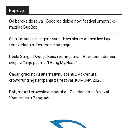
Najnovije
Od baroka do rejva… Beograd dobija novi festival umetničke
muzike BupBap
Šejn Emburi, a nije grindcore… Novi album otkriva lice koje
fanovi Napalm Deatha ne poznaju
Posle Stinga, Džonija Keša i Springstina… Backsprint donosi
svoje viđenje pesme “I Hung My Head”
Čačak gradi novu alternativnu scenu… Pokrenuta
crowdfunding kampanja za festival “KOMUNA 2026”
Rok, metal i pravoslavne poruke… Završen drugi festival
Voanerges u Beogradu