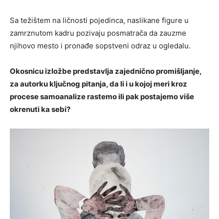
Sa težištem na ličnosti pojedinca, naslikane figure u
zamrznutom kadru pozivaju posmatrača da zauzme
njihovo mesto i pronađe sopstveni odraz u ogledalu.
Okosnicu izložbe predstavlja zajednično promišljanje,
za autorku ključnog pitanja, da li i u kojoj meri kroz
procese samoanalize rastemo ili pak postajemo više
okrenuti ka sebi?