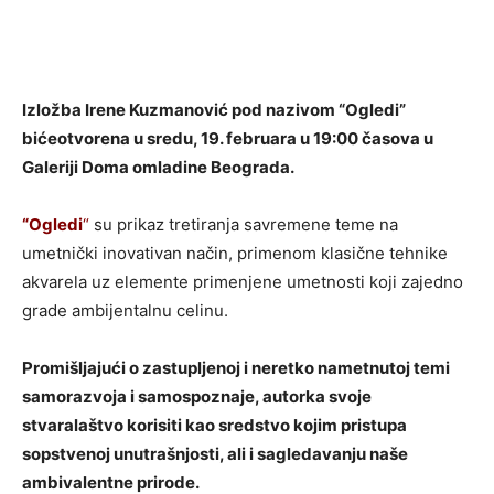
Izložba Irene Kuzmanović pod nazivom “Ogledi”
bićeotvorena u sredu, 19. februara u 19:00 časova u
Galeriji Doma omladine Beograda.
“Ogledi
“
su prikaz tretiranja savremene teme na
umetnički inovativan način, primenom klasične tehnike
akvarela uz elemente primenjene umetnosti koji zajedno
grade ambijentalnu celinu.
Promišljajući o zastupljenoj i neretko nametnutoj temi
samorazvoja i samospoznaje, autorka svoje
stvaralaštvo korisiti kao sredstvo kojim pristupa
sopstvenoj unutrašnjosti, ali i sagledavanju naše
ambivalentne prirode.