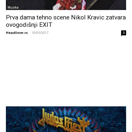
Muzika
Prva dama tehno scene Nikol Kravic zatvara
ovogodišnji EXIT
Headliner.rs
-
10/05/2017
0