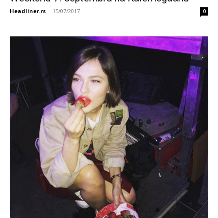
Headliner.rs
-
15/07/2017
0