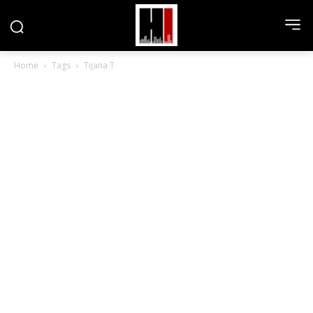
Home
Tags
Tijana T