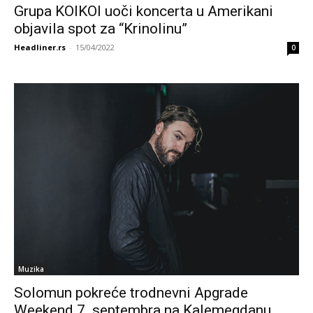
Grupa KOIKOI uoči koncerta u Amerikani
objavila spot za “Krinolinu”
Headliner.rs
-
15/04/2022
0
Muzika
Solomun pokreće trodnevni Apgrade
Weekend 7. septembra na Kalemegdanu