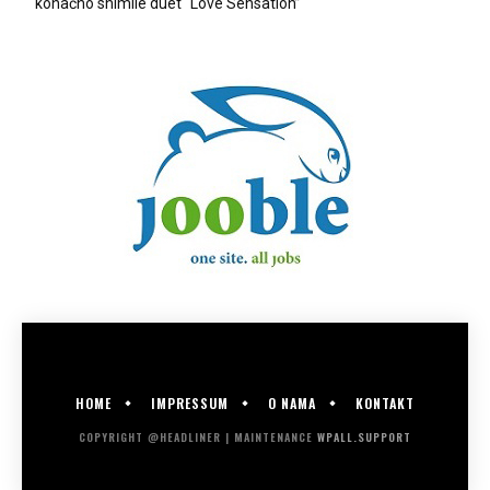
konačno snimile duet “Love Sensation”
HOME
IMPRESSUM
O NAMA
KONTAKT
COPYRIGHT @HEADLINER | MAINTENANCE
WPALL.SUPPORT