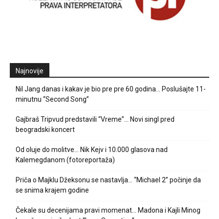
Najnovije
Nil Jang danas i kakav je bio pre pre 60 godina… Poslušajte 11-
minutnu “Second Song”
Gajbraš Tripvud predstavili “Vreme”… Novi singl pred
beogradski koncert
Od oluje do molitve… Nik Kejv i 10.000 glasova nad
Kalemegdanom (fotoreportaža)
Priča o Majklu Džeksonu se nastavlja… “Michael 2” počinje da
se snima krajem godine
Čekale su decenijama pravi momenat… Madona i Kajli Minog