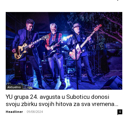
Aktuelno
YU grupa 24. avgusta u Suboticu donosi
svoju zbirku svojih hitova za sva vremena…
Headliner
-
09/08/2024
0