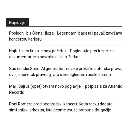
Najnovije
Poslednji bis Glena Hjuza… Legendarni basista i pevač završava
koncertnu karijeru
Najteži deo kraja je novi početak… Pogledajte prvi trejler za
dokumentarac o povratku Linkin Parka
Sud osudio Suno: AI generator muzike prekršio autorska prava,
ovo je početak pravnog rata s nesagledivim posledicama
Majli Sajrus (opet) otvara novo poglavlje – potpisala za Atlantic
Records
Roni Romero pred beogradski koncert: Kada rocku dodate
simfonijski orkestar, iste pesme zvuče potpuno drugačije