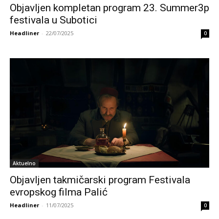
Objavljen kompletan program 23. Summer3p
festivala u Subotici
Headliner
-
22/07/2025
0
Aktuelno
Objavljen takmičarski program Festivala
evropskog filma Palić
Headliner
-
11/07/2025
0