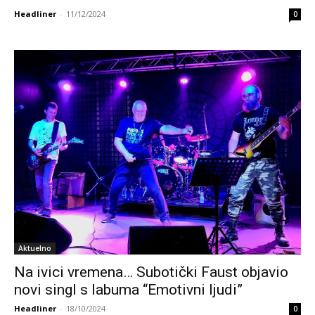
Headliner
-
11/12/2024
0
Aktuelno
Na ivici vremena… Subotički Faust objavio
novi singl s labuma “Emotivni ljudi”
Headliner
-
18/10/2024
0