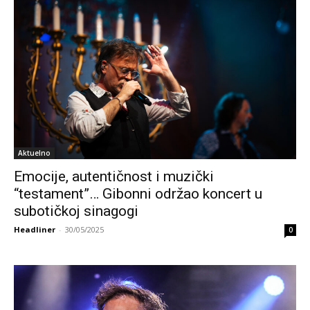
Aktuelno
Emocije, autentičnost i muzički
“testament”… Gibonni održao koncert u
subotičkoj sinagogi
Headliner
-
30/05/2025
0