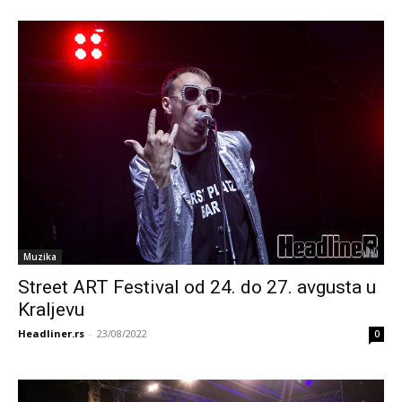
Muzika
Street ART Festival od 24. do 27. avgusta u
Kraljevu
Headliner.rs
-
23/08/2022
0