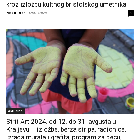
kroz izložbu kultnog bristolskog umetnika
Headliner
-
09/01/2025
0
Aktuelno
Strit Art 2024. od 12. do 31. avgusta u
Kraljevu – izložbe, berza stripa, radionice,
izrada murala i grafita, program za decu,