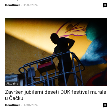
Headliner
-
31/07/2024
0
Aktuelno
Završen jubilarni deseti DUK festival murala
u Čačku
Headliner
-
17/06/2024
0