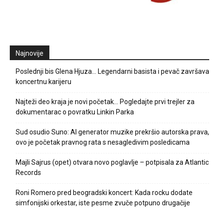
Najnovije
Poslednji bis Glena Hjuza… Legendarni basista i pevač završava
koncertnu karijeru
Najteži deo kraja je novi početak… Pogledajte prvi trejler za
dokumentarac o povratku Linkin Parka
Sud osudio Suno: AI generator muzike prekršio autorska prava,
ovo je početak pravnog rata s nesagledivim posledicama
Majli Sajrus (opet) otvara novo poglavlje – potpisala za Atlantic
Records
Roni Romero pred beogradski koncert: Kada rocku dodate
simfonijski orkestar, iste pesme zvuče potpuno drugačije