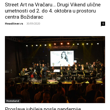
Street Art na Vračaru… Drugi Vikend ulične
umetnosti od 2. do 4. oktobra u prostoru
centra Božidarac
Headliner.rs
-
30/09/2020
0
Homeland
Proslave jubileja posle pandemije…