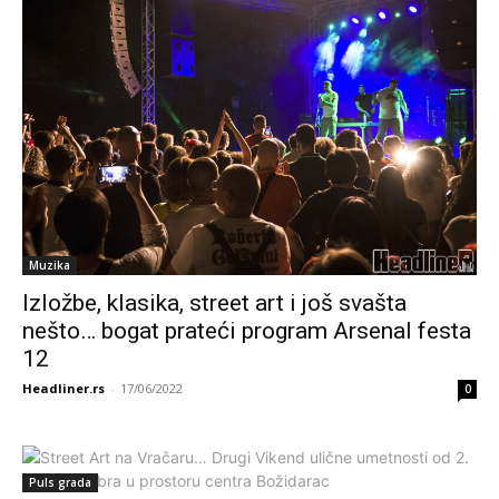
Muzika
Izložbe, klasika, street art i još svašta
nešto… bogat prateći program Arsenal festa
12
Headliner.rs
-
17/06/2022
0
Puls grada