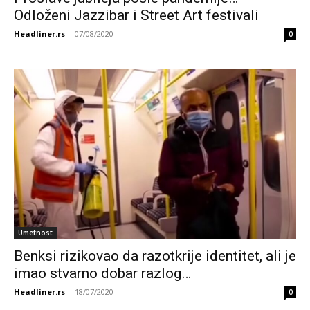
Odloženi Jazzibar i Street Art festivali
Headliner.rs
-
07/08/2020
0
Umetnost
Benksi rizikovao da razotkrije identitet, ali je
imao stvarno dobar razlog…
Headliner.rs
-
18/07/2020
0