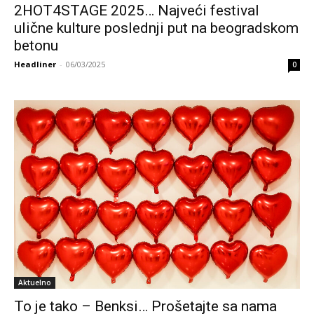
2HOT4STAGE 2025… Najveći festival
ulične kulture poslednji put na beogradskom
betonu
Headliner
-
06/03/2025
0
Aktuelno
To je tako – Benksi… Prošetajte sa nama