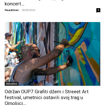
koncert…
Headliner
-
08/08/2024
0
Aktuelno
Održan OUP7 Grafiti džem i Streeet Art
festival, umetnici ostavili svoj trag u
Omoljici…