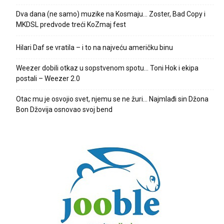
Dva dana (ne samo) muzike na Kosmaju… Zoster, Bad Copy i
MKDSL predvode treći KoZmaj fest
Hilari Daf se vratila – i to na najveću američku binu
Weezer dobili otkaz u sopstvenom spotu… Toni Hok i ekipa
postali – Weezer 2.0
Otac mu je osvojio svet, njemu se ne žuri… Najmlađi sin Džona
Bon Džovija osnovao svoj bend