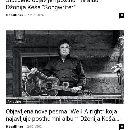
Službeno objavljen posthumni album
Džonija Keša “Songwriter”
Headliner
-
29/06/2024
0
Aktuelno
Objavljena nova pesma “Well Alright” koja
najavljuje posthumni album Džonija Keša…
Headliner
-
24/04/2024
0