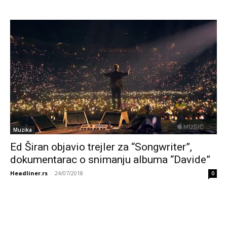
Muzika
Ed Širan objavio trejler za “Songwriter”,
dokumentarac o snimanju albuma “Davide”
Headliner.rs
-
24/07/2018
0