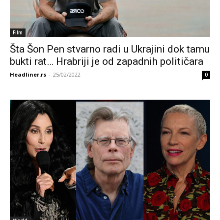
Film
Šta Šon Pen stvarno radi u Ukrajini dok tamu
bukti rat… Hrabriji je od zapadnih političara
Headliner.rs
-
25/02/2022
0