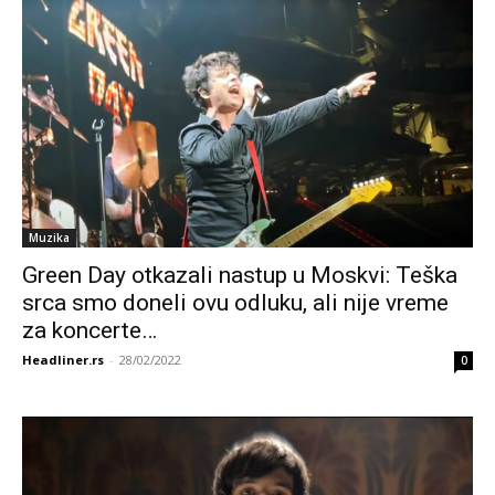
Muzika
Green Day otkazali nastup u Moskvi: Teška
srca smo doneli ovu odluku, ali nije vreme
za koncerte…
Headliner.rs
-
28/02/2022
0