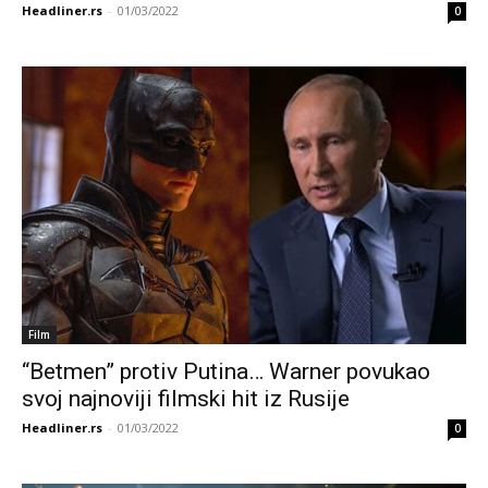
Headliner.rs
-
01/03/2022
0
Film
“Betmen” protiv Putina… Warner povukao
svoj najnoviji filmski hit iz Rusije
Headliner.rs
-
01/03/2022
0