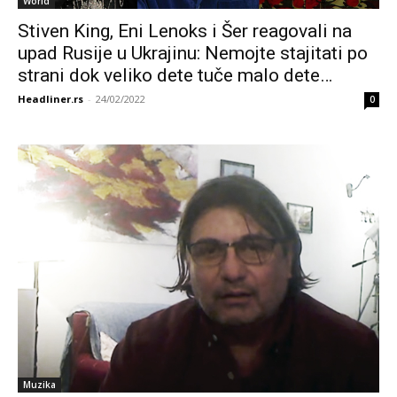
World
Stiven King, Eni Lenoks i Šer reagovali na
upad Rusije u Ukrajinu: Nemojte stajitati po
strani dok veliko dete tuče malo dete…
Headliner.rs
-
24/02/2022
0
Muzika