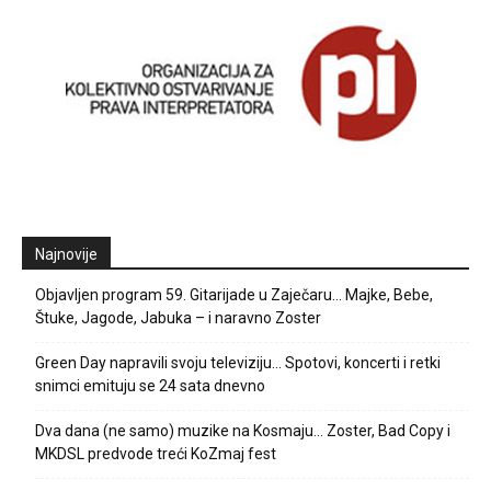
Najnovije
Objavljen program 59. Gitarijade u Zaječaru… Majke, Bebe,
Štuke, Jagode, Jabuka – i naravno Zoster
Green Day napravili svoju televiziju… Spotovi, koncerti i retki
snimci emituju se 24 sata dnevno
Dva dana (ne samo) muzike na Kosmaju… Zoster, Bad Copy i
MKDSL predvode treći KoZmaj fest