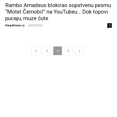
Rambo Amadeus blokirao sopstvenu pesmu
“Motel Černobil” na YouTubeu… Dok topovi
pucaju, muze ćute
Headliner.rs
-
24/02/2022
0
3
4
5