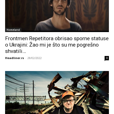
Homeland
Frontmen Repetitora obrisao sporne statuse
o Ukrajini: Žao mi je što su me pogrešno
shvatili…
Headliner.rs
-
28/02/2022
0