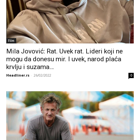
Film
Mila Jovović: Rat. Uvek rat. Lideri koji ne
mogu da donesu mir. I uvek, narod plaća
krvlju i suzama…
Headliner.rs
-
26/02/2022
0