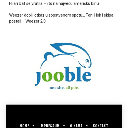
Hilari Daf se vratila – i to na najveću američku binu
Weezer dobili otkaz u sopstvenom spotu… Toni Hok i ekipa
postali – Weezer 2.0
HOME
IMPRESSUM
O NAMA
KONTAKT