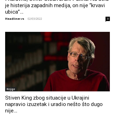
je histerija zapadnih medija, on nije “krvavi
ubica”…
Headliner.rs
-
02/03/2022
0
Knjige
Stiven King zbog situacije u Ukrajini
napravio izuzetak i uradio nešto što dugo
nije…