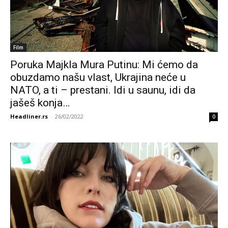
Film
Poruka Majkla Mura Putinu: Mi ćemo da
obuzdamo našu vlast, Ukrajina neće u
NATO, a ti – prestani. Idi u saunu, idi da
jašeš konja…
Headliner.rs
-
26/02/2022
0