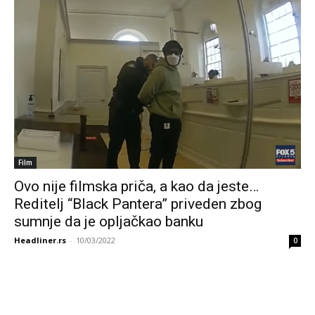
Film
Ovo nije filmska priča, a kao da jeste…
Reditelj “Black Pantera” priveden zbog
sumnje da je opljačkao banku
Headliner.rs
-
10/03/2022
0