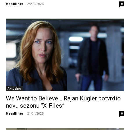
Headliner
-
25/02/2026
0
Aktuelno
We Want to Believe… Rajan Kugler potvrdio
novu sezonu “X-Files”
Headliner
-
21/04/2025
0