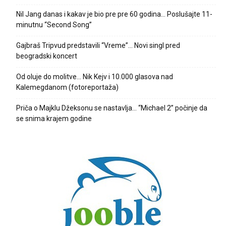
Nil Jang danas i kakav je bio pre pre 60 godina… Poslušajte 11-
minutnu “Second Song”
Gajbraš Tripvud predstavili “Vreme”… Novi singl pred
beogradski koncert
Od oluje do molitve… Nik Kejv i 10.000 glasova nad
Kalemegdanom (fotoreportaža)
Priča o Majklu Džeksonu se nastavlja… “Michael 2” počinje da
se snima krajem godine