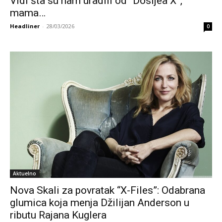
Vidi šta su nam uradili od “Dosijea X”,
mama…
Headliner
-
28/03/2026
0
Aktuelno
Nova Skali za povratak “X-Files”: Odabrana
glumica koja menja Džilijan Anderson u
ributu Rajana Kuglera