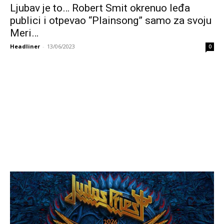
Ljubav je to… Robert Smit okrenuo leđa
publici i otpevao “Plainsong” samo za svoju
Meri…
Headliner
-
13/06/2023
0