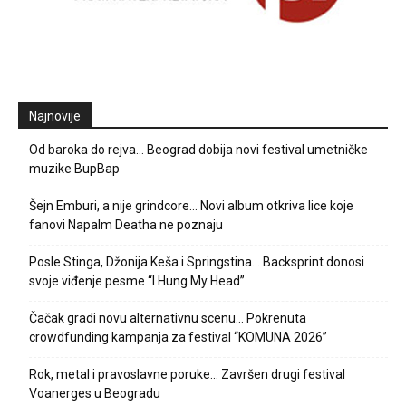
Najnovije
Od baroka do rejva… Beograd dobija novi festival umetničke
muzike BupBap
Šejn Emburi, a nije grindcore… Novi album otkriva lice koje
fanovi Napalm Deatha ne poznaju
Posle Stinga, Džonija Keša i Springstina… Backsprint donosi
svoje viđenje pesme “I Hung My Head”
Čačak gradi novu alternativnu scenu… Pokrenuta
crowdfunding kampanja za festival “KOMUNA 2026”
Rok, metal i pravoslavne poruke… Završen drugi festival
Voanerges u Beogradu