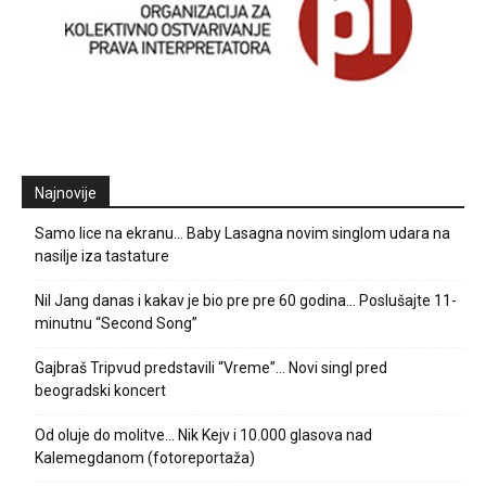
Najnovije
Samo lice na ekranu… Baby Lasagna novim singlom udara na
nasilje iza tastature
Nil Jang danas i kakav je bio pre pre 60 godina… Poslušajte 11-
minutnu “Second Song”
Gajbraš Tripvud predstavili “Vreme”… Novi singl pred
beogradski koncert
Od oluje do molitve… Nik Kejv i 10.000 glasova nad
Kalemegdanom (fotoreportaža)