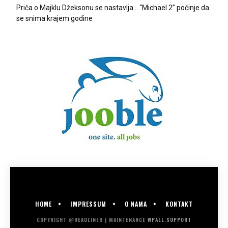
Priča o Majklu Džeksonu se nastavlja… “Michael 2” počinje da
se snima krajem godine
HOME
IMPRESSUM
O NAMA
KONTAKT
COPYRIGHT @HEADLINER | MAINTENANCE
WPALL.SUPPORT