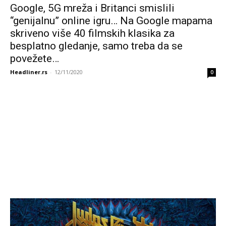
Google, 5G mreža i Britanci smislili
“genijalnu” online igru… Na Google mapama
skriveno više 40 filmskih klasika za
besplatno gledanje, samo treba da se
povežete…
Headliner.rs
-
12/11/2020
0