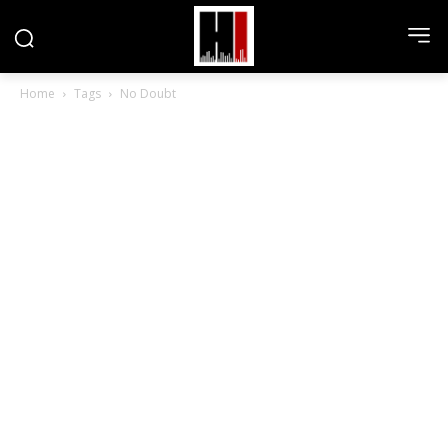
Home
Tags
No Doubt