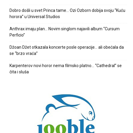
Dobro došli u svet Princa tame… Ozi Ozborn dobija svoju “Kuću
horora” u Universal Studios
Anthrax imaju plan… Novim singlom najavili album “Cursum
Perficio”
Džoan Džet otkazala koncerte posle operacije… ali obećala da
se “brzo vraća”
Karpenterov novi horor nema filmsko platno… “Cathedral” se
čita i sluša