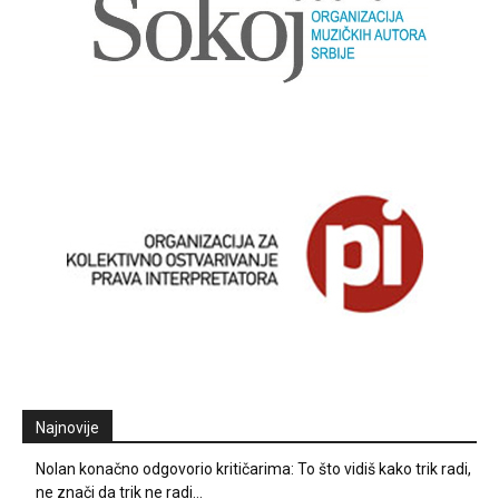
Najnovije
Nolan konačno odgovorio kritičarima: To što vidiš kako trik radi,
ne znači da trik ne radi…