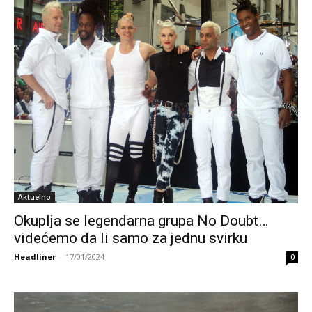
Aktuelno
Okuplja se legendarna grupa No Doubt…
videćemo da li samo za jednu svirku
Headliner
-
17/01/2024
0