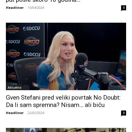
Headliner
-
15/04/2024
0
Aktuelno
Gven Stefani pred veliki povrtak No Doubt:
Da li sam spremna? Nisam… ali biću
Headliner
-
22/02/2024
0