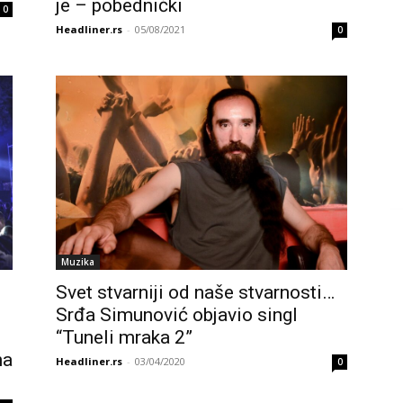
je – pobednički
0
Headliner.rs
-
05/08/2021
0
Muzika
Svet stvarniji od naše stvarnosti…
Srđa Simunović objavio singl
“Tuneli mraka 2”
na
Headliner.rs
-
03/04/2020
0