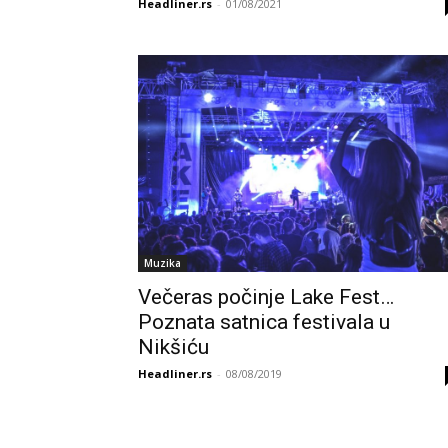
Headliner.rs
-
01/08/2021
Muzika
Večeras počinje Lake Fest…
Poznata satnica festivala u
Nikšiću
Headliner.rs
-
08/08/2019