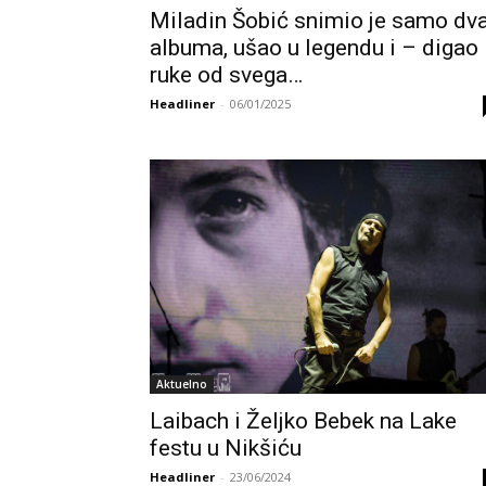
Miladin Šobić snimio je samo dv
albuma, ušao u legendu i – digao
ruke od svega…
Headliner
-
06/01/2025
Aktuelno
Laibach i Željko Bebek na Lake
festu u Nikšiću
Headliner
-
23/06/2024