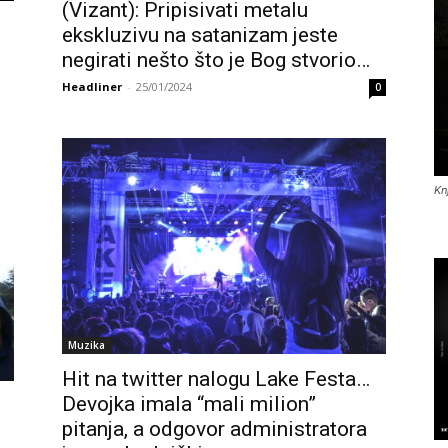
(Vizant): Pripisivati metalu
ekskluzivu na satanizam jeste
negirati nešto što je Bog stvorio…
Headliner
-
25/01/2024
0
Kn
Muzika
Hit na twitter nalogu Lake Festa…
Devojka imala “mali milion”
pitanja, a odgovor administratora