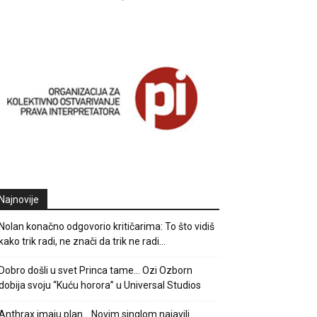
Najnovije
Nolan konačno odgovorio kritičarima: To što vidiš
kako trik radi, ne znači da trik ne radi…
Dobro došli u svet Princa tame… Ozi Ozborn
dobija svoju “Kuću horora” u Universal Studios
Anthrax imaju plan… Novim singlom najavili