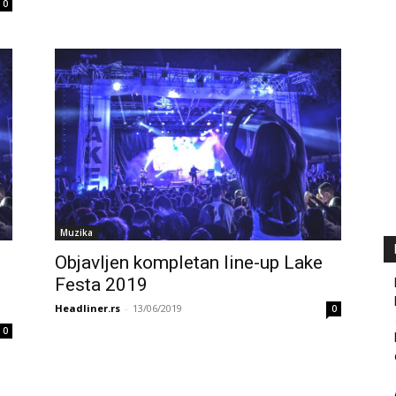
0
Muzika
Objavljen kompletan line-up Lake
Festa 2019
Headliner.rs
-
13/06/2019
0
0