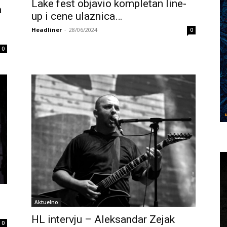
Lake fest objavio kompletan line-
a
up i cene ulaznica…
Headliner
-
28/06/2024
0
0
Aktuelno
HL intervju – Aleksandar Zejak
0