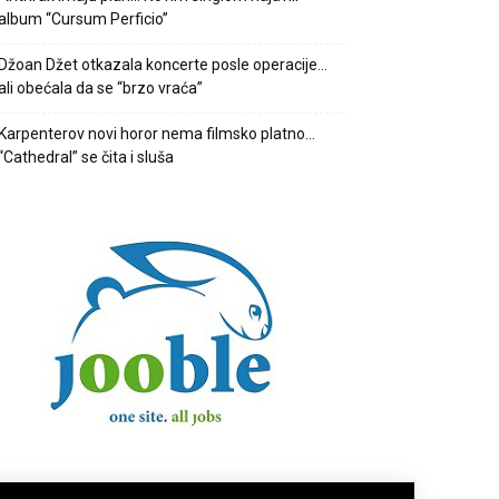
album “Cursum Perficio”
Džoan Džet otkazala koncerte posle operacije…
ali obećala da se “brzo vraća”
Karpenterov novi horor nema filmsko platno…
“Cathedral” se čita i sluša