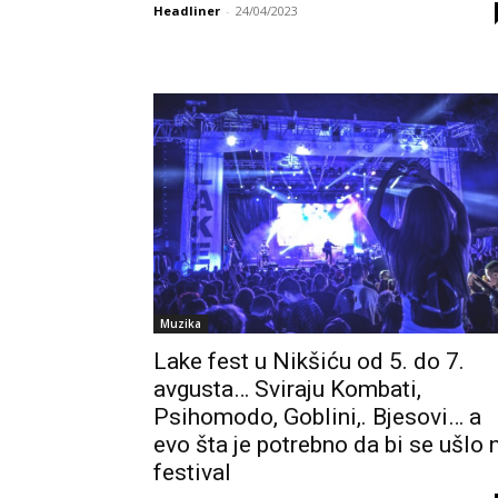
Headliner
-
24/04/2023
Muzika
Lake fest u Nikšiću od 5. do 7.
avgusta… Sviraju Kombati,
Psihomodo, Goblini,. Bjesovi… a
evo šta je potrebno da bi se ušlo 
festival