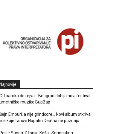
Najnovije
Od baroka do rejva… Beograd dobija novi festival
umetničke muzike BupBap
Šejn Emburi, a nije grindcore… Novi album otkriva
lice koje fanovi Napalm Deatha ne poznaju
Posle Stinga, Džonija Keša i Springstina…