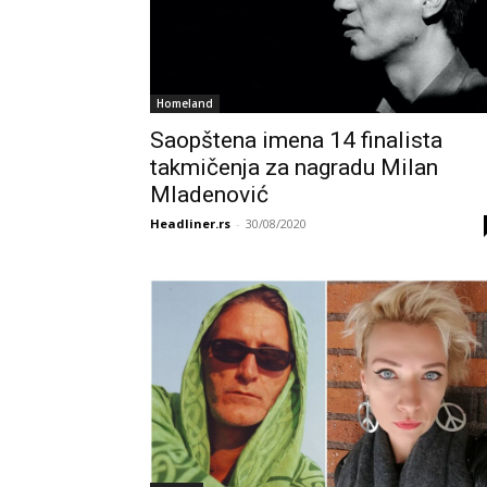
Homeland
Saopštena imena 14 finalista
takmičenja za nagradu Milan
Mladenović
Headliner.rs
-
30/08/2020