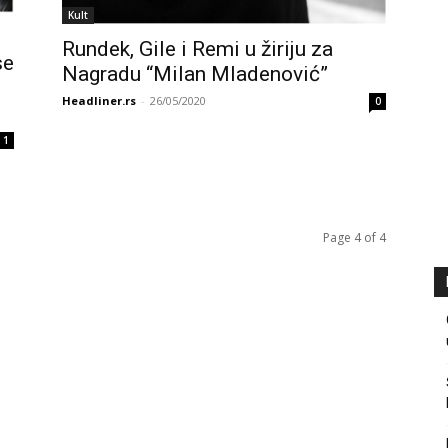
Kult
Rundek, Gile i Remi u žiriju za
se
Nagradu “Milan Mladenović”
Headliner.rs
-
26/05/2020
0
1
Page 4 of 4