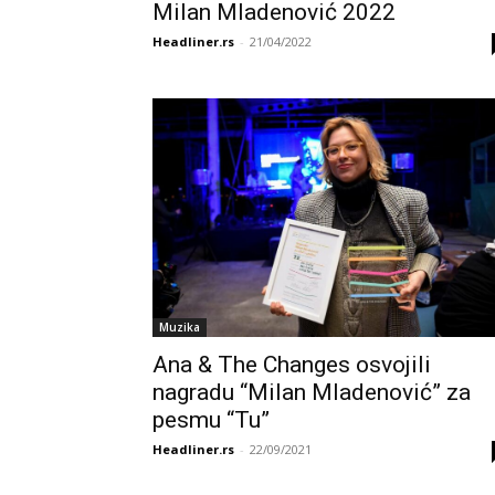
Milan Mladenović 2022
Headliner.rs
-
21/04/2022
Muzika
Ana & The Changes osvojili
nagradu “Milan Mladenović” za
pesmu “Tu”
Headliner.rs
-
22/09/2021