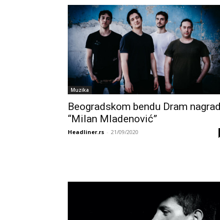
Muzika
Beogradskom bendu Dram nagra
“Milan Mladenović”
Headliner.rs
-
21/09/2020