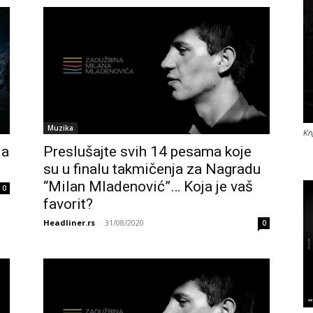
Muzika
Kn
da
Preslušajte svih 14 pesama koje
su u finalu takmičenja za Nagradu
“Milan Mladenović”… Koja je vaš
0
favorit?
Headliner.rs
-
31/08/2020
0