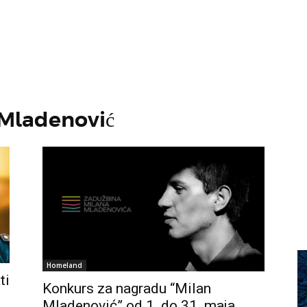
 Mladenović
Homeland
ti
Konkurs za nagradu “Milan
Mladenović” od 1. do 31. maja