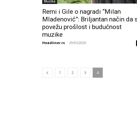
Muzika
Remi i Gile o nagradi “Milan
Mladenović”: Briljantan način da 
povežu prošlost i budućnost
muzike
Headliner.rs
-
29/05/2020
1
2
3
4