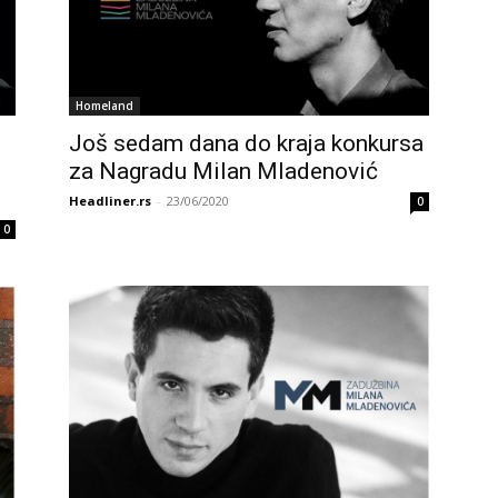
Homeland
Još sedam dana do kraja konkursa
za Nagradu Milan Mladenović
Headliner.rs
-
23/06/2020
0
0