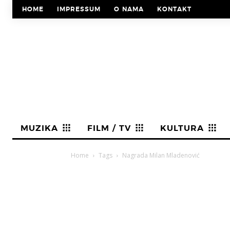
HOME
IMPRESSUM
O NAMA
KONTAKT
MUZIKA
FILM / TV
KULTURA
Home
Tags
Nagrada Milan Mladenović