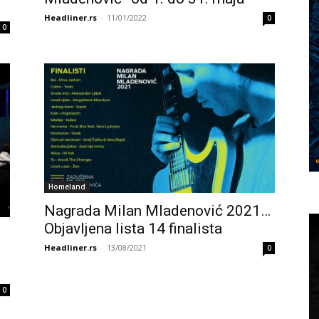
Headliner.rs
-
11/01/2022
0
0
Homeland
Nagrada Milan Mladenović 2021…
Objavljena lista 14 finalista
Headliner.rs
-
13/08/2021
0
0