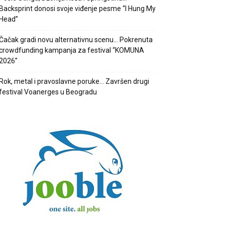
Backsprint donosi svoje viđenje pesme “I Hung My
Head”
Čačak gradi novu alternativnu scenu… Pokrenuta
crowdfunding kampanja za festival “KOMUNA
2026”
Rok, metal i pravoslavne poruke… Završen drugi
festival Voanerges u Beogradu