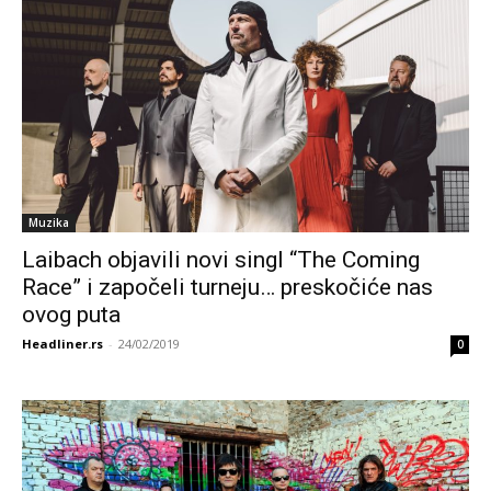
Muzika
Laibach objavili novi singl “The Coming
Race” i započeli turneju… preskočiće nas
ovog puta
Headliner.rs
-
24/02/2019
0