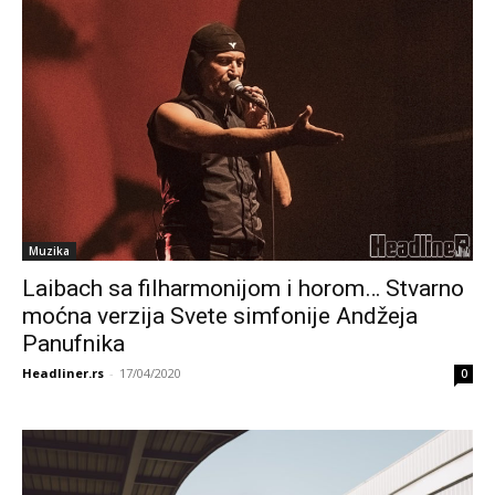
Muzika
Laibach sa filharmonijom i horom… Stvarno
moćna verzija Svete simfonije Andžeja
Panufnika
Headliner.rs
-
17/04/2020
0