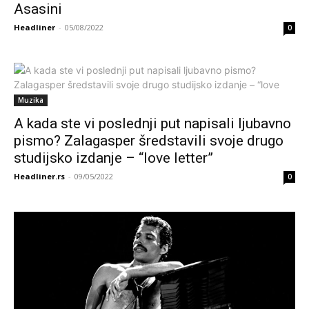
Asasini
Headliner
-
05/08/2022
0
Muzika
A kada ste vi poslednji put napisali ljubavno
pismo? Zalagasper šredstavili svoje drugo
studijsko izdanje – “love letter”
Headliner.rs
-
09/05/2022
0