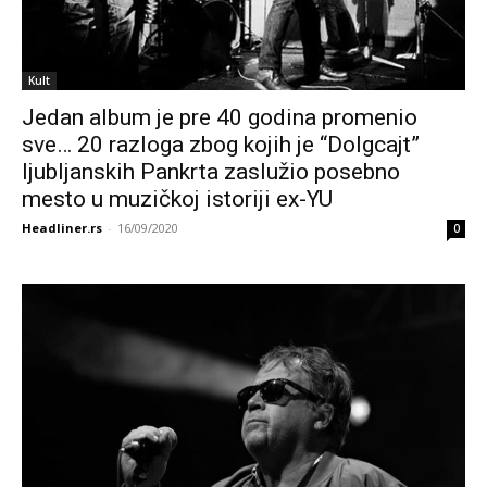
Kult
Jedan album je pre 40 godina promenio
sve… 20 razloga zbog kojih je “Dolgcajt”
ljubljanskih Pankrta zaslužio posebno
mesto u muzičkoj istoriji ex-YU
Headliner.rs
-
16/09/2020
0