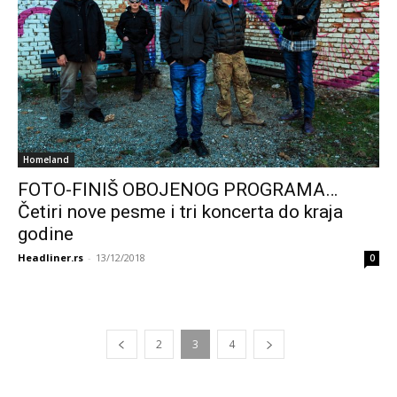
Homeland
FOTO-FINIŠ OBOJENOG PROGRAMA…
Četiri nove pesme i tri koncerta do kraja
godine
Headliner.rs
-
13/12/2018
0
2
3
4