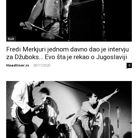
Kult
Fredi Merkjuri jednom davno dao je intervju
za Džuboks… Evo šta je rekao o Jugoslaviji
Headliner.rs
-
28/11/2020
0