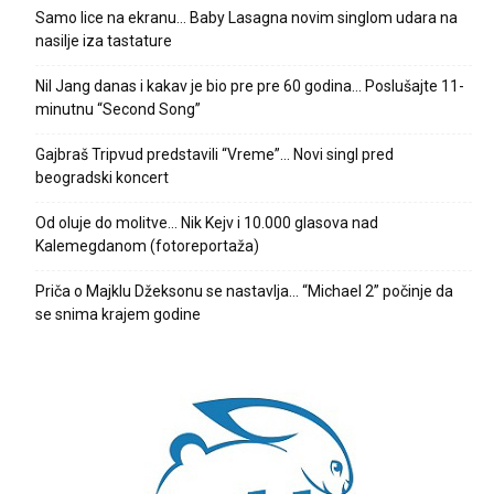
Samo lice na ekranu… Baby Lasagna novim singlom udara na
nasilje iza tastature
Nil Jang danas i kakav je bio pre pre 60 godina… Poslušajte 11-
minutnu “Second Song”
Gajbraš Tripvud predstavili “Vreme”… Novi singl pred
beogradski koncert
Od oluje do molitve… Nik Kejv i 10.000 glasova nad
Kalemegdanom (fotoreportaža)
Priča o Majklu Džeksonu se nastavlja… “Michael 2” počinje da
se snima krajem godine