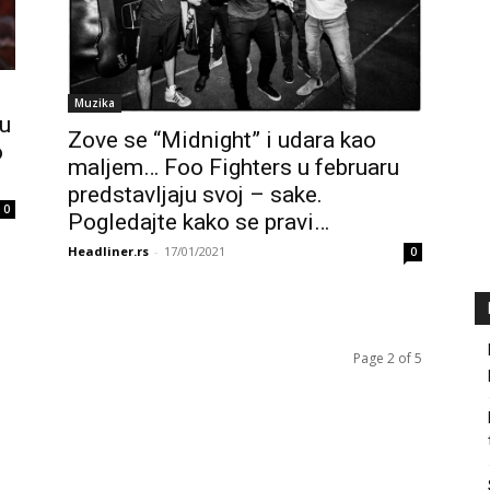
Muzika
ku
Zove se “Midnight” i udara kao
o
maljem… Foo Fighters u februaru
predstavljaju svoj – sake.
0
Pogledajte kako se pravi…
Headliner.rs
-
17/01/2021
0
Page 2 of 5