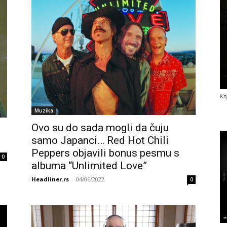
Kn
Muzika
Ovo su do sada mogli da čuju
samo Japanci… Red Hot Chili
Peppers objavili bonus pesmu s
0
albuma “Unlimited Love”
Headliner.rs
-
04/06/2022
0