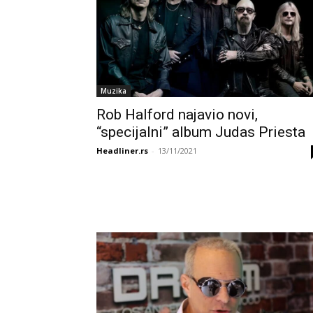
Muzika
Rob Halford najavio novi,
“specijalni” album Judas Priesta
Headliner.rs
-
13/11/2021