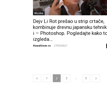
Muzika
Dejv Li Rot prešao u strip crtače,
kombinuje drevnu japansku tehni
i – Photoshop. Pogledajte kako t
izgleda…
Headliner.rs
-
27/05/2021
...
1
2
3
5