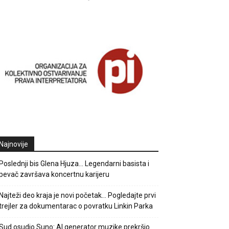
Najnovije
Poslednji bis Glena Hjuza… Legendarni basista i
pevač završava koncertnu karijeru
Najteži deo kraja je novi početak… Pogledajte prvi
trejler za dokumentarac o povratku Linkin Parka
Sud osudio Suno: AI generator muzike prekršio