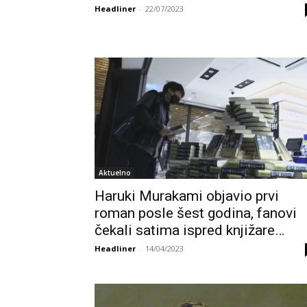
Headliner
-
22/07/2023
Aktuelno
Haruki Murakami objavio prvi
roman posle šest godina, fanovi
čekali satima ispred knjižare…
Headliner
-
14/04/2023