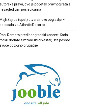
autorska prava, ovo je početak pravnog rata s
nesagledivim posledicama
Majli Sajrus (opet) otvara novo poglavlje –
potpisala za Atlantic Records
Roni Romero pred beogradski koncert: Kada
rocku dodate simfonijski orkestar, iste pesme
zvuče potpuno drugačije