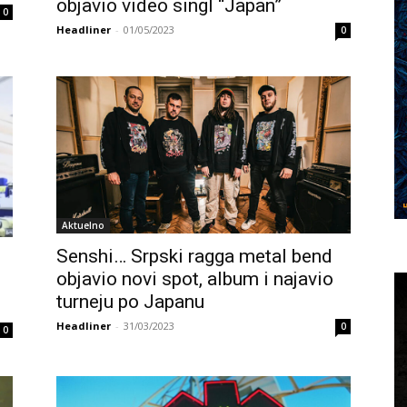
objavio video singl “Japan”
0
Headliner
-
01/05/2023
0
Aktuelno
Senshi… Srpski ragga metal bend
objavio novi spot, album i najavio
turneju po Japanu
Headliner
-
31/03/2023
0
0