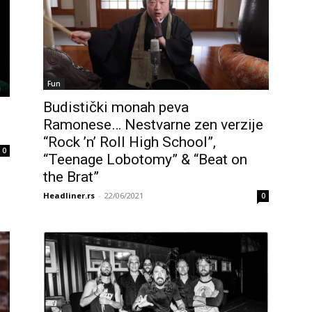
Fun
Budistički monah peva
Ramonese… Nestvarne zen verzije
“Rock ’n’ Roll High School”,
0
“Teenage Lobotomy” & “Beat on
the Brat”
Headliner.rs
-
22/06/2021
0