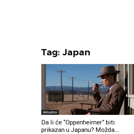
Tag: Japan
Aktuelno
Da li će “Oppenheimer” biti
prikazan u Japanu? Možda…