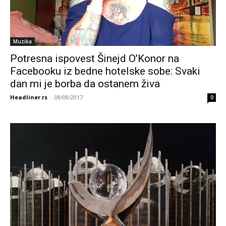
Muzika
Potresna ispovest Šinejd O’Konor na
Facebooku iz bedne hotelske sobe: Svaki
dan mi je borba da ostanem živa
Headliner.rs
-
08/08/2017
0