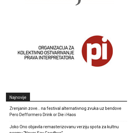
Najnovije
Zrenjanin zove… na festival alternativnog zvuka uz bendove
Pero Defformero Drink or Die i Haos
Joko Ono objavila remasterizovanu verziju spota za kultnu
pesmu “Never Say Goodbye”