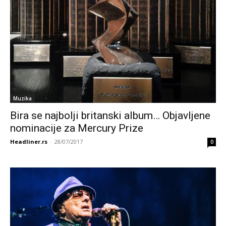
Muzika
Bira se najbolji britanski album… Objavljene
nominacije za Mercury Prize
Headliner.rs
-
28/07/2017
0