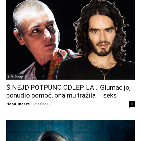
Life Story
ŠINEJD POTPUNO ODLEPILA… Glumac joj
ponudio pomoć, ona mu tražila – seks
Headliner.rs
-
23/08/2017
0