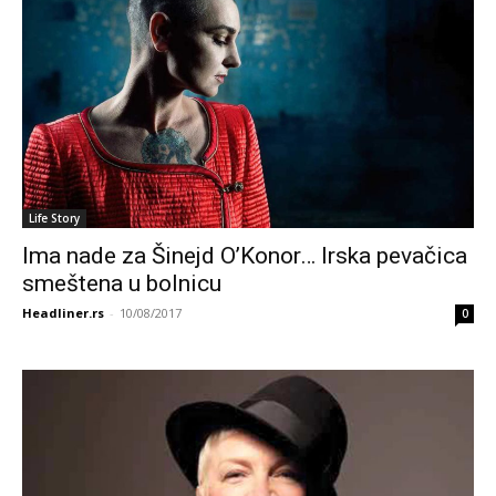
Life Story
Ima nade za Šinejd O’Konor… Irska pevačica
smeštena u bolnicu
Headliner.rs
-
10/08/2017
0