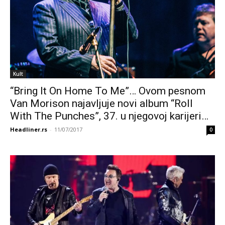
Kult
“Bring It On Home To Me”… Ovom pesnom
Van Morison najavljuje novi album “Roll
With The Punches”, 37. u njegovoj karijeri…
Headliner.rs
-
11/07/2017
0