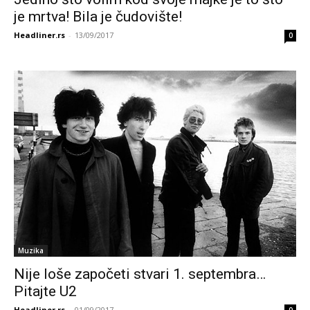
je mrtva! Bila je čudovište!
Headliner.rs
-
13/09/2017
0
Muzika
Nije loše započeti stvari 1. septembra…
Pitajte U2
Headliner.rs
-
01/09/2017