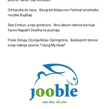
Od baroka do rejva… Beograd dobija novi festival umetničke
muzike BupBap
Šejn Emburi, a nije grindcore… Novi album otkriva lice koje
fanovi Napalm Deatha ne poznaju
Posle Stinga, Džonija Keša i Springstina… Backsprint donosi
svoje viđenje pesme “I Hung My Head”