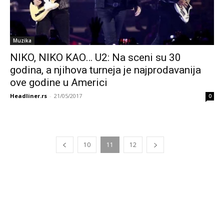
Muzika
NIKO, NIKO KAO… U2: Na sceni su 30
godina, a njihova turneja je najprodavanija
ove godine u Americi
Headliner.rs
-
21/05/2017
0
10
11
12