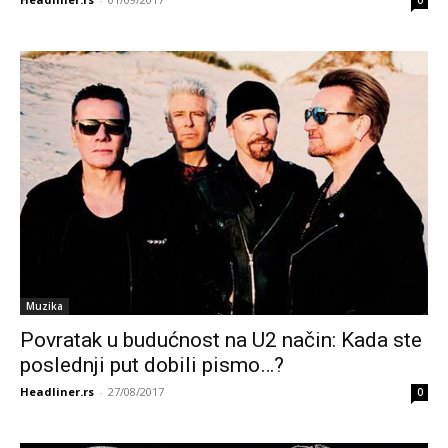
0
Muzika
Povratak u budućnost na U2 način: Kada ste
poslednji put dobili pismo…?
Headliner.rs
-
27/08/2017
0