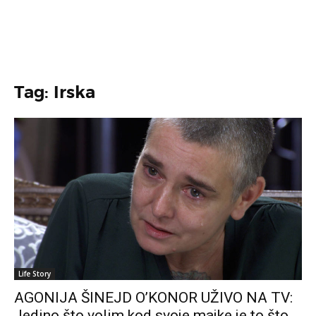
Tag: Irska
Life Story
AGONIJA ŠINEJD O’KONOR UŽIVO NA TV:
Jedino što volim kod svoje majke je to što