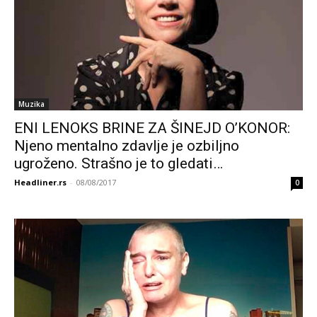
Muzika
ENI LENOKS BRINE ZA ŠINEJD O’KONOR:
Njeno mentalno zdavlje je ozbiljno
ugroženo. Strašno je to gledati…
Headliner.rs
-
08/08/2017
0