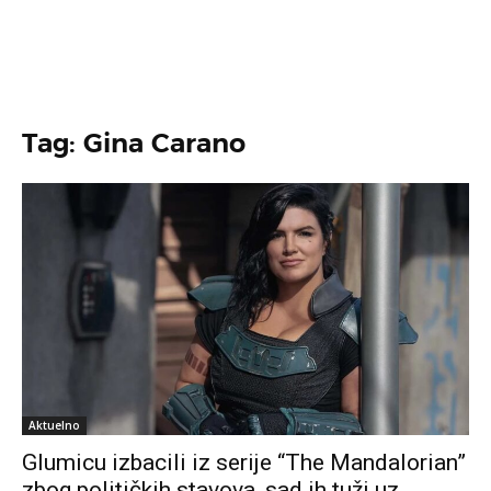
Tag: Gina Carano
Aktuelno
Glumicu izbacili iz serije “The Mandalorian”
zbog političkih stavova, sad ih tuži uz