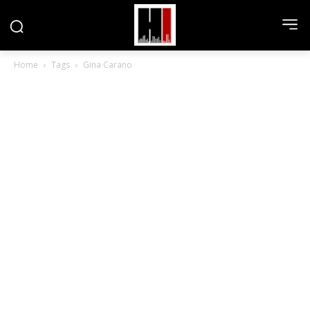
Home
Tags
Gina Carano