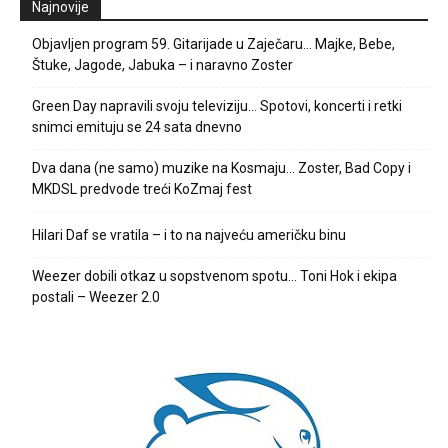
Najnovije
Objavljen program 59. Gitarijade u Zaječaru… Majke, Bebe,
Štuke, Jagode, Jabuka – i naravno Zoster
Green Day napravili svoju televiziju… Spotovi, koncerti i retki
snimci emituju se 24 sata dnevno
Dva dana (ne samo) muzike na Kosmaju… Zoster, Bad Copy i
MKDSL predvode treći KoZmaj fest
Hilari Daf se vratila – i to na najveću američku binu
Weezer dobili otkaz u sopstvenom spotu… Toni Hok i ekipa
postali – Weezer 2.0