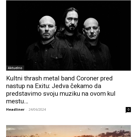
Aktuelno
Kultni thrash metal band Coroner pred
nastup na Exitu: Jedva čekamo da
predstavimo svoju muziku na ovom kul
mestu…
Headliner
-
24/06/2024
0