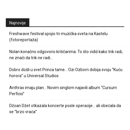
Najnovije
Freshwave festival spojio tri muzička sveta na Kastelu
(fotoreportaža)
Nolan konačno odgovorio kritičarima: To što vidiš kako trik radi,
ne znači da trik ne radi…
Dobro došli u svet Princa tame… Ozi Ozborn dobija svoju “Kuću
horora” u Universal Studios
Anthrax imaju plan… Novim singlom najavili album “Cursum
Perficio”
Džoan Džet otkazala koncerte posle operacije… ali obećala da
se “brzo vraća”