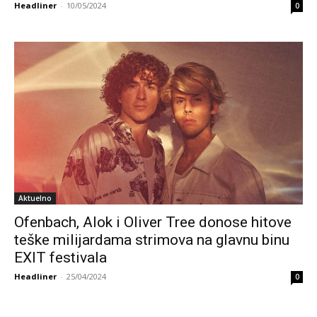
Headliner
-
10/05/2024
0
Aktuelno
Ofenbach, Alok i Oliver Tree donose hitove
teške milijardama strimova na glavnu binu
EXIT festivala
Headliner
-
25/04/2024
0