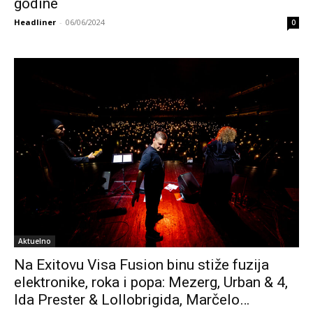
godine
Headliner
-
06/06/2024
0
Aktuelno
Na Exitovu Visa Fusion binu stiže fuzija
elektronike, roka i popa: Mezerg, Urban & 4,
Ida Prester & Lollobrigida, Marčelo…