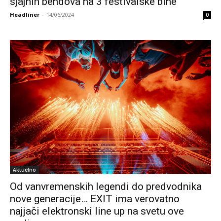
sjajnih bendova na 3 festivalske bine
Headliner
-
14/06/2024
0
Aktuelno
Od vanvremenskih legendi do predvodnika
nove generacije… EXIT ima verovatno
najjači elektronski line up na svetu ove