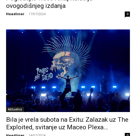
ovogodišnjeg izdanja
Headliner
-
17/07/2024
0
Aktuelno
Bila je vrela subota na Exitu: Zalazak uz The
Exploited, svitanje uz Maceo Plexa…
Headliner
-
14/07/2024
0