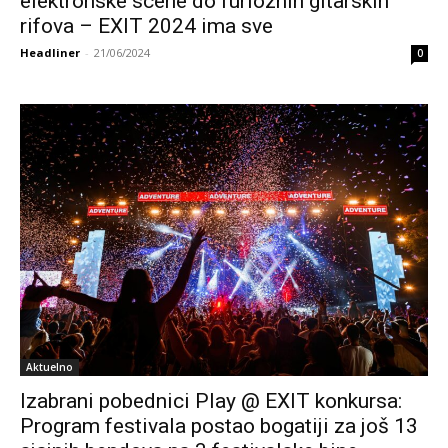
elektronske scene do furioznih gitarskih
rifova – EXIT 2024 ima sve
Headliner
-
21/06/2024
0
Aktuelno
Izabrani pobednici Play @ EXIT konkursa:
Program festivala postao bogatiji za još 13