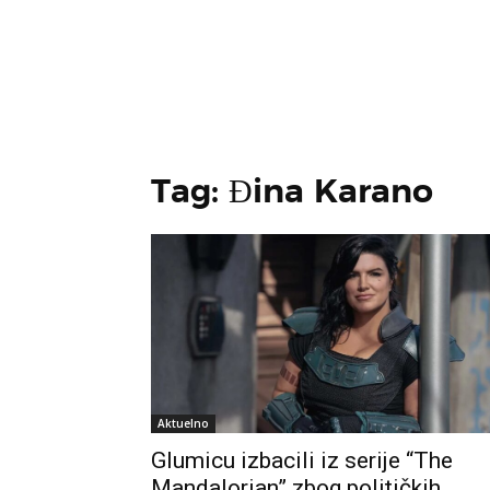
Tag: Đina Karano
Aktuelno
Glumicu izbacili iz serije “The
Mandalorian” zbog političkih