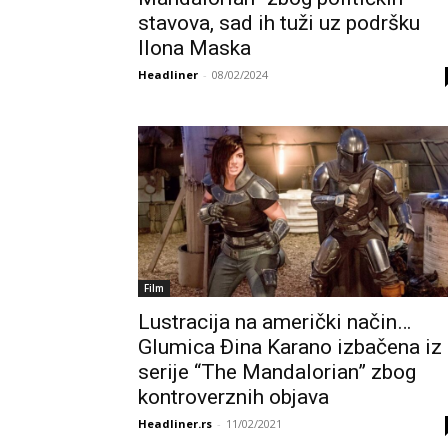
stavova, sad ih tuži uz podršku
Ilona Maska
Headliner
-
08/02/2024
Film
Lustracija na američki način…
Glumica Đina Karano izbačena iz
serije “The Mandalorian” zbog
kontroverznih objava
Headliner.rs
-
11/02/2021