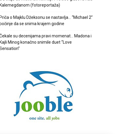
Kalemegdanom (fotoreportaža)
Priča o Majklu Džeksonu se nastavlja… “Michael 2”
počinje da se snima krajem godine
Čekale su decenijama pravi momenat… Madona i
Kajli Minog konačno snimile duet “Love
Sensation”