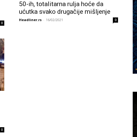
50-ih, totalitarna rulja hoće da
ućutka svako drugačije mišljenje
Headliner.rs
-
16/02/2021
0
0
0