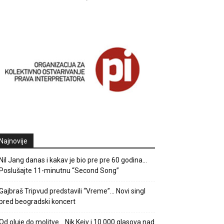
Najnovije
Nil Jang danas i kakav je bio pre pre 60 godina…
Poslušajte 11-minutnu “Second Song”
Gajbraš Tripvud predstavili “Vreme”… Novi singl
pred beogradski koncert
Od oluje do molitve… Nik Kejv i 10.000 glasova nad