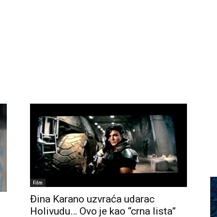
Film
Đina Karano uzvraća udarac
Holivudu… Ovo je kao “crna lista”