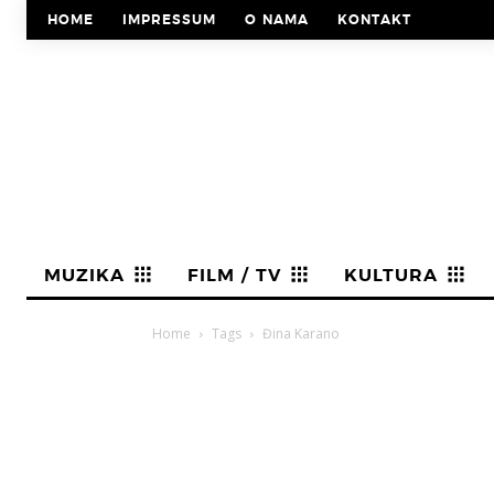
HOME
IMPRESSUM
O NAMA
KONTAKT
MUZIKA
FILM / TV
KULTURA
Home
Tags
Đina Karano