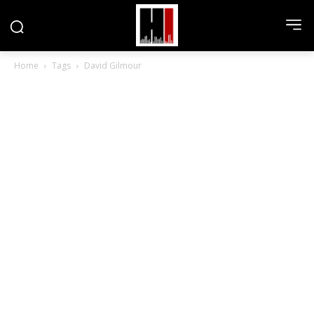
Home
Tags
David Gilmour