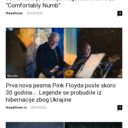
“Comfortably Numb”
Headliner
-
20/06/2022
0
Muzika
Prva nova pesma Pink Floyda posle skoro
30 godina… Legende se probudile iz
hibernacije zbog Ukrajine
Headliner.rs
-
08/04/2022
0