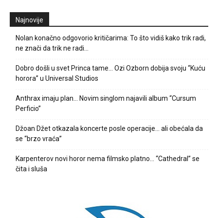
Najnovije
Nolan konačno odgovorio kritičarima: To što vidiš kako trik radi,
ne znači da trik ne radi…
Dobro došli u svet Princa tame… Ozi Ozborn dobija svoju “Kuću
horora” u Universal Studios
Anthrax imaju plan… Novim singlom najavili album “Cursum
Perficio”
Džoan Džet otkazala koncerte posle operacije… ali obećala da
se “brzo vraća”
Karpenterov novi horor nema filmsko platno… “Cathedral” se
čita i sluša