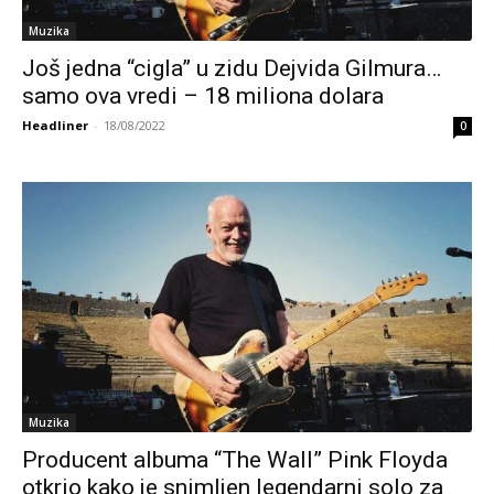
Muzika
Još jedna “cigla” u zidu Dejvida Gilmura…
samo ova vredi – 18 miliona dolara
Headliner
-
18/08/2022
0
Muzika
Producent albuma “The Wall” Pink Floyda
otkrio kako je snimljen legendarni solo za