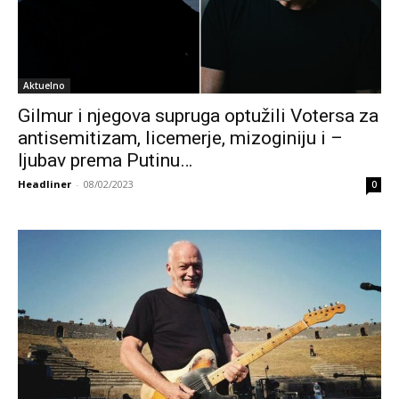
Aktuelno
Gilmur i njegova supruga optužili Votersa za
antisemitizam, licemerje, mizoginiju i –
ljubav prema Putinu…
Headliner
-
08/02/2023
0