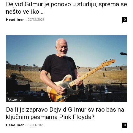
Dejvid Gilmur je ponovo u studiju, sprema se
nešto veliko…
Headliner
-
27/12/2023
0
Aktuelno
Da li je zapravo Dejvid Gilmur svirao bas na
ključnim pesmama Pink Floyda?
Headliner
-
17/11/2023
0