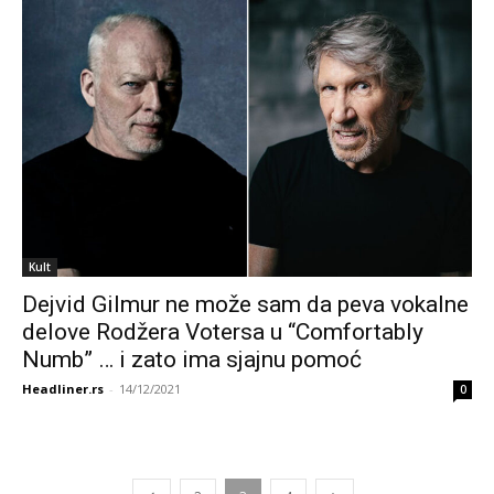
Kult
Dejvid Gilmur ne može sam da peva vokalne
delove Rodžera Votersa u “Comfortably
Numb” … i zato ima sjajnu pomoć
Headliner.rs
-
14/12/2021
0