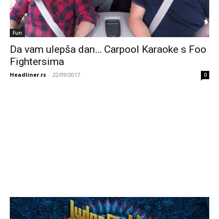
Fun
Da vam ulepša dan… Carpool Karaoke s Foo
Fightersima
Headliner.rs
-
22/09/2017
0