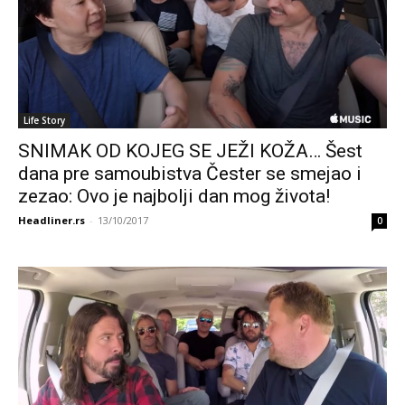
Life Story
SNIMAK OD KOJEG SE JEŽI KOŽA… Šest
dana pre samoubistva Čester se smejao i
zezao: Ovo je najbolji dan mog života!
Headliner.rs
-
13/10/2017
0