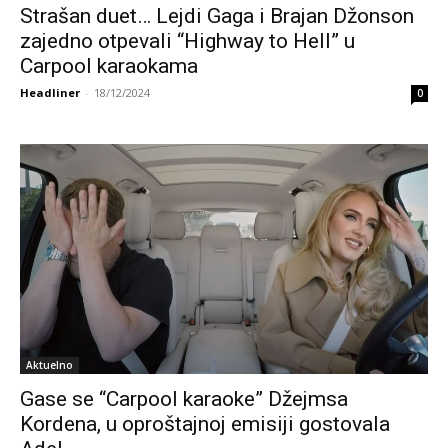
Strašan duet… Lejdi Gaga i Brajan Džonson
zajedno otpevali “Highway to Hell” u
Carpool karaokama
Headliner
-
18/12/2024
0
Aktuelno
Gase se “Carpool karaoke” Džejmsa
Kordena, u oproštajnoj emisiji gostovala