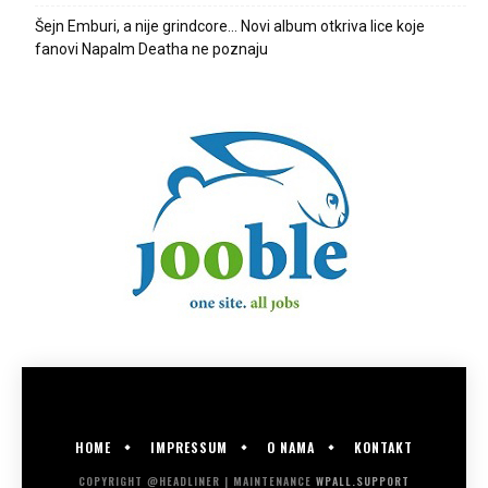
Šejn Emburi, a nije grindcore… Novi album otkriva lice koje
fanovi Napalm Deatha ne poznaju
HOME
IMPRESSUM
O NAMA
KONTAKT
COPYRIGHT @HEADLINER | MAINTENANCE
WPALL.SUPPORT