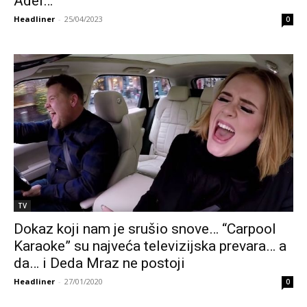
Adel…
Headliner
-
25/04/2023
0
TV
Dokaz koji nam je srušio snove… “Carpool
Karaoke” su najveća televizijska prevara… a
da… i Deda Mraz ne postoji
Headliner
-
27/01/2020
0