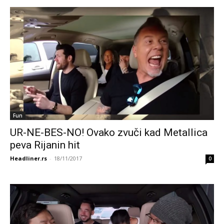
Fun
UR-NE-BES-NO! Ovako zvuči kad Metallica
peva Rijanin hit
Headliner.rs
-
18/11/2017
0