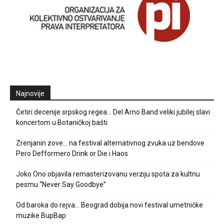
Najnovije
Četiri decenije srpskog regea… Del Arno Band veliki jubilej slavi
koncertom u Botaničkoj bašti
Zrenjanin zove… na festival alternativnog zvuka uz bendove
Pero Defformero Drink or Die i Haos
Joko Ono objavila remasterizovanu verziju spota za kultnu
pesmu “Never Say Goodbye”
Od baroka do rejva… Beograd dobija novi festival umetničke
muzike BupBap