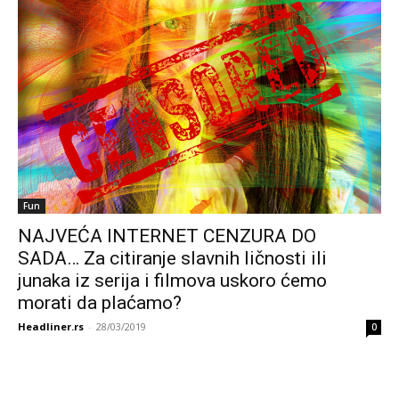
Fun
NAJVEĆA INTERNET CENZURA DO
SADA… Za citiranje slavnih ličnosti ili
junaka iz serija i filmova uskoro ćemo
morati da plaćamo?
Headliner.rs
-
28/03/2019
0