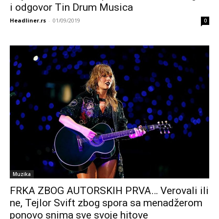
i odgovor Tin Drum Musica
Headliner.rs
-
01/09/2019
0
Muzika
FRKA ZBOG AUTORSKIH PRVA… Verovali ili
ne, Tejlor Svift zbog spora sa menadžerom
ponovo snima sve svoje hitove