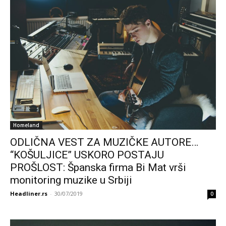
Homeland
ODLIČNA VEST ZA MUZIČKE AUTORE…
“KOŠULJICE” USKORO POSTAJU
PROŠLOST: Španska firma Bi Mat vrši
monitoring muzike u Srbiji
Headliner.rs
-
30/07/2019
0