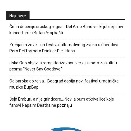
Najnovije
Četiri decenije srpskog regea… Del Arno Band veliki jubilej slavi
koncertom u Botaničkoj bašti
Zrenjanin zove… na festival alternativnog zvuka uz bendove
Pero Defformero Drink or Die i Haos
Joko Ono objavila remasterizovanu verziju spota za kultnu
pesmu “Never Say Goodbye”
Od baroka do rejva… Beograd dobija novi festival umetničke
muzike BupBap
Šejn Emburi, a nije grindcore… Novi album otkriva lice koje
fanovi Napalm Deatha ne poznaju