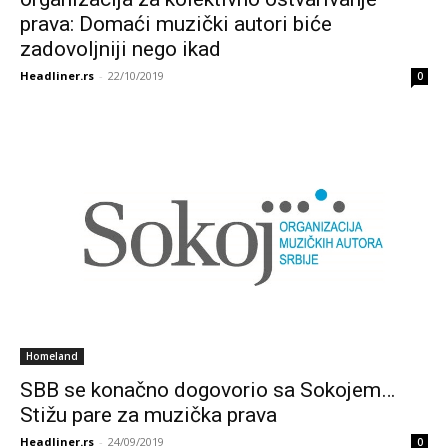
prava: Domaći muzički autori biće
zadovoljniji nego ikad
Headliner.rs
-
22/10/2019
0
Homeland
SBB se konačno dogovorio sa Sokojem…
Stižu pare za muzička prava
Headliner.rs
-
24/09/2019
0