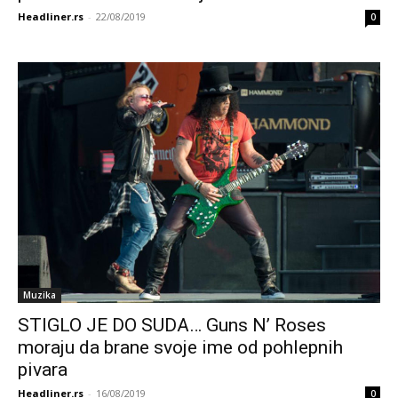
Headliner.rs
-
22/08/2019
0
Muzika
STIGLO JE DO SUDA… Guns N’ Roses
moraju da brane svoje ime od pohlepnih
pivara
Headliner.rs
-
16/08/2019
0