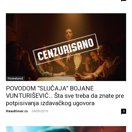
Homeland
POVODOM “SLUČAJA” BOJANE
VUNTURIŠEVIĆ… Šta sve treba da znate pre
potpisivanja izdavačkog ugovora
Headliner.rs
-
04/09/2019
0