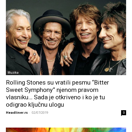
Muzika
Rolling Stones su vratili pesmu “Bitter
Sweet Symphony” njenom pravom
vlasniku… Sada je otkriveno i ko je tu
odigrao ključnu ulogu
Headliner.rs
-
02/07/2019
0