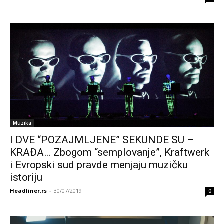
Muzika
I DVE “POZAJMLJENE” SEKUNDE SU –
KRAĐA… Zbogom “semplovanje”, Kraftwerk
i Evropski sud pravde menjaju muzičku
istoriju
Headliner.rs
-
30/07/2019
0