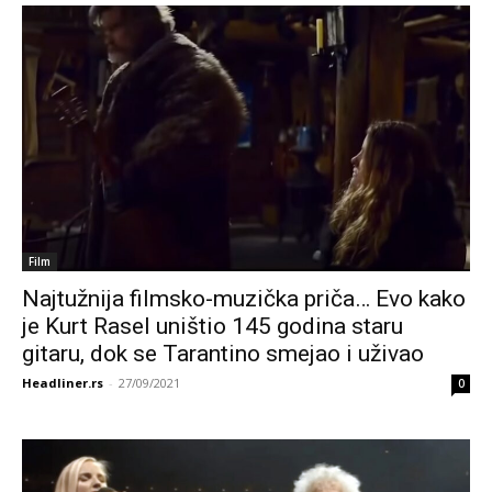
Film
Najtužnija filmsko-muzička priča… Evo kako
je Kurt Rasel uništio 145 godina staru
gitaru, dok se Tarantino smejao i uživao
Headliner.rs
-
27/09/2021
0