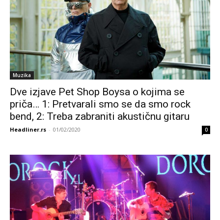
Muzika
Dve izjave Pet Shop Boysa o kojima se
priča… 1: Pretvarali smo se da smo rock
bend, 2: Treba zabraniti akustičnu gitaru
Headliner.rs
-
01/02/2020
0