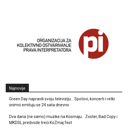
Najnovije
Green Day napravili svoju televiziju… Spotovi, koncerti i retki
snimci emituju se 24 sata dnevno
Dva dana (ne samo) muzike na Kosmaju… Zoster, Bad Copy i
MKDSL predvode treći KoZmaj fest