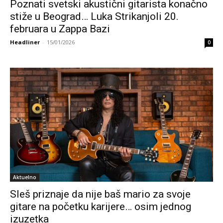
Poznati svetski akustični gitarista konačno
stiže u Beograd… Luka Strikanjoli 20.
februara u Zappa Bazi
Headliner
-
15/01/2026
0
Aktuelno
Sleš priznaje da nije baš mario za svoje
gitare na početku karijere… osim jednog
izuzetka