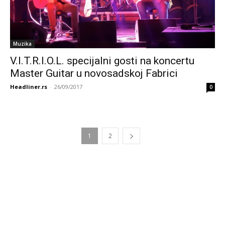
Muzika
V.I.T.R.I.O.L. specijalni gosti na koncertu
Master Guitar u novosadskoj Fabrici
Headliner.rs
-
26/09/2017
0
1
2