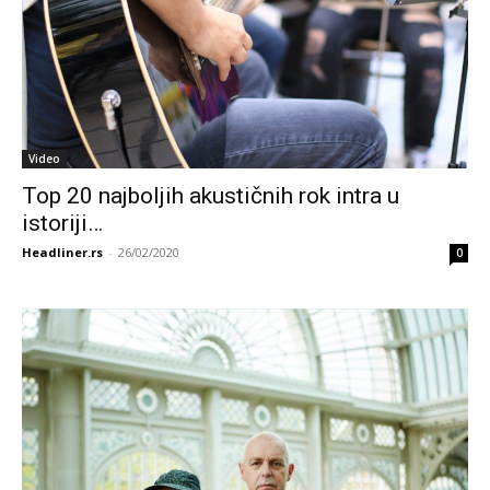
Video
Top 20 najboljih akustičnih rok intra u
istoriji…
Headliner.rs
-
26/02/2020
0