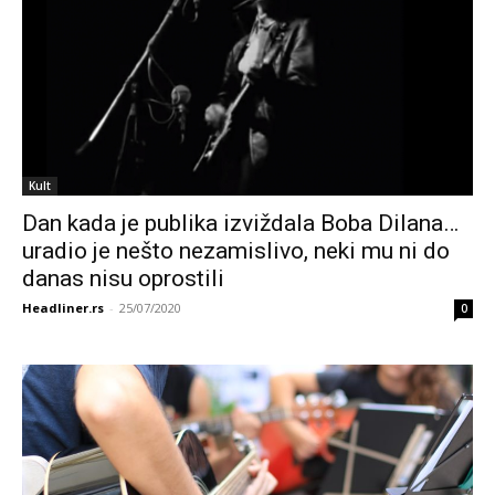
Kult
Dan kada je publika izviždala Boba Dilana…
uradio je nešto nezamislivo, neki mu ni do
danas nisu oprostili
Headliner.rs
-
25/07/2020
0