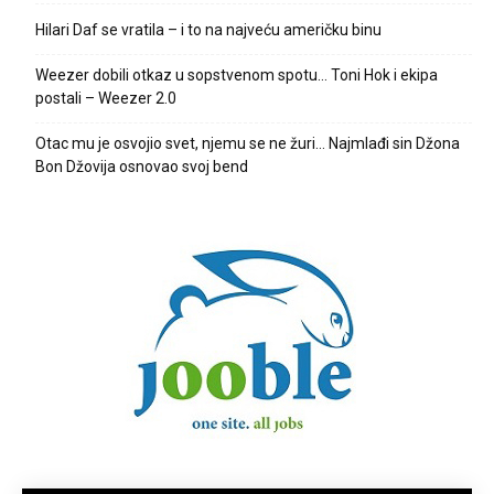
Hilari Daf se vratila – i to na najveću američku binu
Weezer dobili otkaz u sopstvenom spotu… Toni Hok i ekipa
postali – Weezer 2.0
Otac mu je osvojio svet, njemu se ne žuri… Najmlađi sin Džona
Bon Džovija osnovao svoj bend