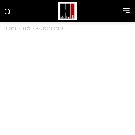
Home
Tags
Akustična gitara