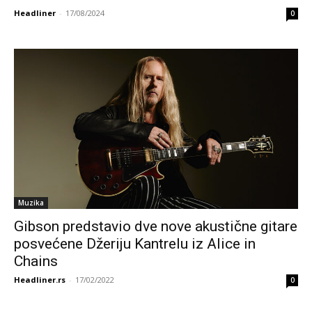
Headliner
-
17/08/2024
0
Muzika
Gibson predstavio dve nove akustične gitare
posvećene Džeriju Kantrelu iz Alice in
Chains
Headliner.rs
-
17/02/2022
0