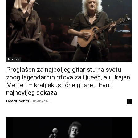
Muzika
Proglašen za najboljeg gitaristu na svetu
zbog legendarnih rifova za Queen, ali Brajan
Mej je i – kralj akustične gitare… Evo i
najnovijeg dokaza
Headliner.rs
-
05/05/2021
0