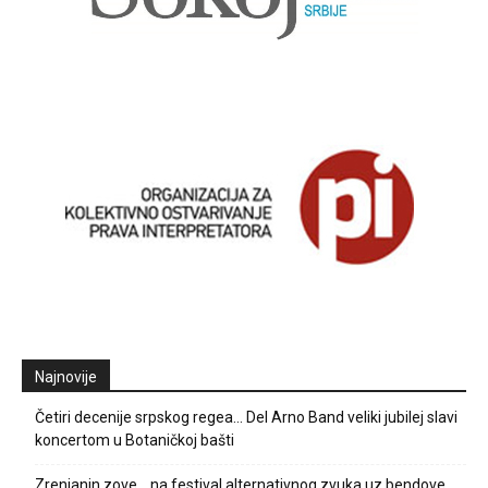
Najnovije
Četiri decenije srpskog regea… Del Arno Band veliki jubilej slavi
koncertom u Botaničkoj bašti
Zrenjanin zove… na festival alternativnog zvuka uz bendove