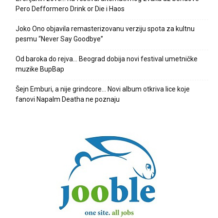
Pero Defformero Drink or Die i Haos
Joko Ono objavila remasterizovanu verziju spota za kultnu
pesmu “Never Say Goodbye”
Od baroka do rejva… Beograd dobija novi festival umetničke
muzike BupBap
Šejn Emburi, a nije grindcore… Novi album otkriva lice koje
fanovi Napalm Deatha ne poznaju