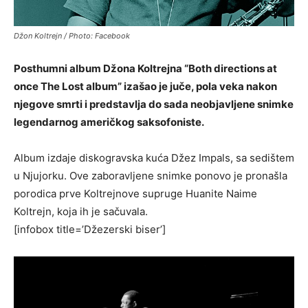
Džon Koltrejn / Photo: Facebook
Posthumni album Džona Koltrejna “Both directions at
once The Lost album” izašao je juče, pola veka nakon
njegove smrti i predstavlja do sada neobjavljene snimke
legendarnog američkog saksofoniste.
Album izdaje diskogravska kuća Džez Impals, sa sedištem
u Njujorku. Ove zaboravljene snimke ponovo je pronašla
porodica prve Koltrejnove supruge Huanite Naime
Koltrejn, koja ih je sačuvala.
[infobox title=’Džezerski biser’]