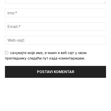
сачувајте моје име, е-маил и веб сајт у овом
прегледнику следећи пут када коментаришем.