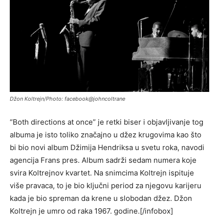
Džon Koltrejn/Photo: facebook@johncoltrane
“Both directions at once” je retki biser i objavljivanje tog
albuma je isto toliko značajno u džez krugovima kao što
bi bio novi album Džimija Hendriksa u svetu roka, navodi
agencija Frans pres. Album sadrži sedam numera koje
svira Koltrejnov kvartet. Na snimcima Koltrejn ispituje
više pravaca, to je bio ključni period za njegovu karijeru
kada je bio spreman da krene u slobodan džez. Džon
Koltrejn je umro od raka 1967. godine.[/infobox]