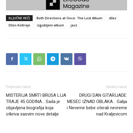
KLJUČNE REČI
Both Directions at Once: The Lost Album
džez
Džon Koltrejn
izgubljeni album
jazz
Prethodni tekst
Sledeći tekst
MISTERIJA SMRTI BRUSA LIJA
DRUGI DAN GITARIJADE:
TRAJE 45 GODINA… Sada je
MESEC IZNAD OBLAKA… Galija
objavljena biografija koja
i Neverne bebe oterali nevreme
otkriva sasvim nove detalje
nad Kraljevicom