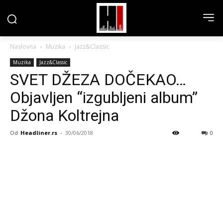
Naslovna
Muzika
Jazz&Classic
Muzika
Jazz&Classic
SVET DŽEZA DOČEKAO…
Objavljen “izgubljeni album”
Džona Koltrejna
Od
Headliner.rs
-
30/06/2018
0