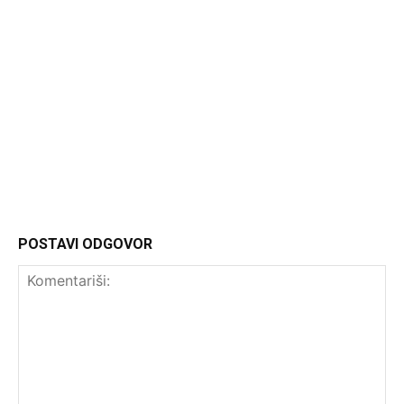
Headliner.rs
http://Headliner.rs
POSTAVI ODGOVOR