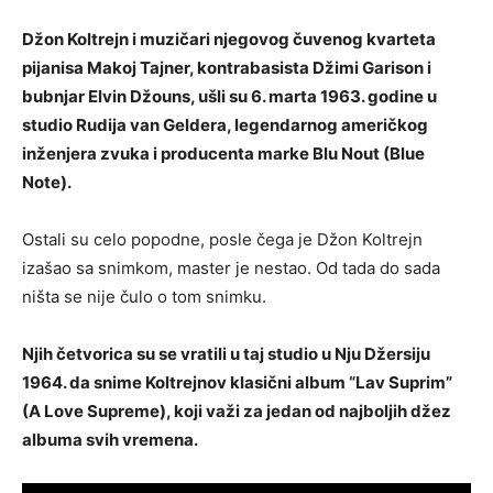
Džon Koltrejn i muzičari njegovog čuvenog kvarteta
pijanisa Makoj Tajner, kontrabasista Džimi Garison i
bubnjar Elvin Džouns, ušli su 6. marta 1963. godine u
studio Rudija van Geldera, legendarnog američkog
inženjera zvuka i producenta marke Blu Nout (Blue
Note).
Ostali su celo popodne, posle čega je Džon Koltrejn
izašao sa snimkom, master je nestao. Od tada do sada
ništa se nije čulo o tom snimku.
Njih četvorica su se vratili u taj studio u Nju Džersiju
1964. da snime Koltrejnov klasični album “Lav Suprim”
(A Love Supreme), koji važi za jedan od najboljih džez
albuma svih vremena.