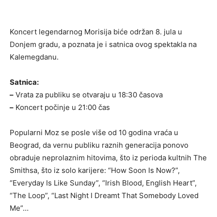
Koncert legendarnog Morisija biće održan 8. jula u
Donjem gradu, a poznata je i satnica ovog spektakla na
Kalemegdanu.
Satnica:
–
Vrata za publiku se otvaraju u 18:30 časova
–
Koncert počinje u 21:00 čas
Popularni Moz se posle više od 10 godina vraća u
Beograd, da vernu publiku raznih generacija ponovo
obraduje neprolaznim hitovima, što iz perioda kultnih The
Smithsa, što iz solo karijere: “How Soon Is Now?”,
“Everyday Is Like Sunday”, “Irish Blood, English Heart”,
“The Loop”, “Last Night I Dreamt That Somebody Loved
Me”…