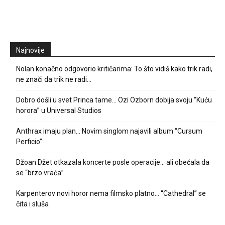
Najnovije
Nolan konačno odgovorio kritičarima: To što vidiš kako trik radi,
ne znači da trik ne radi…
Dobro došli u svet Princa tame… Ozi Ozborn dobija svoju “Kuću
horora” u Universal Studios
Anthrax imaju plan… Novim singlom najavili album “Cursum
Perficio”
Džoan Džet otkazala koncerte posle operacije… ali obećala da
se “brzo vraća”
Karpenterov novi horor nema filmsko platno… “Cathedral” se
čita i sluša