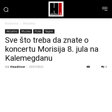
Naslovna
Aktuelno
Aktuelno
Muzika
Pulse
Najave
Sve što treba da znate o
koncertu Morisija 8. jula na
Kalemegdanu
Od
Headliner
-
03/07/2025
0