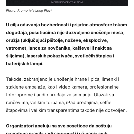
Photo: Promo (via Long Play)
U cilju očuvanja bezbednosti i prijatne atmosfere tokom
događaja, posetiocima nije dozvoljeno unošenje mesa,
oružja (uključujući pištolje, noževe, eksplozive,
vatromet, lance za novčanike, kaiševe ili nakit sa
šiljcima), laserskih pokazivača, svetlećih štapića i
baterijskih lampi.
Takođe, zabranjeno je unošenje hrane i pića, limenki i
staklene ambalaže, kao i video kamera, profesionalne
foto-opreme i audio uređaja za snimanje. Ulazak sa
rančevima, velikim torbama, iPad uređajima, selfie
štapovima i velikim transparentima takođe nije dozvoljen.
Organizatori apeluju na sve posetioce da poštuju
navedena pravila radi sigurnosti i uživanja svih