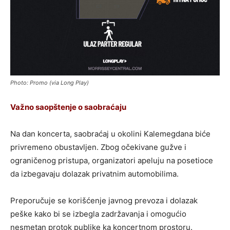
Photo: Promo (via Long Play)
Važno saopštenje o saobraćaju
Na dan koncerta, saobraćaj u okolini Kalemegdana biće
privremeno obustavljen. Zbog očekivane gužve i
ograničenog pristupa, organizatori apeluju na posetioce
da izbegavaju dolazak privatnim automobilima.
Preporučuje se korišćenje javnog prevoza i dolazak
peške kako bi se izbegla zadržavanja i omogućio
nesmetan protok publike ka koncertnom prostoru.