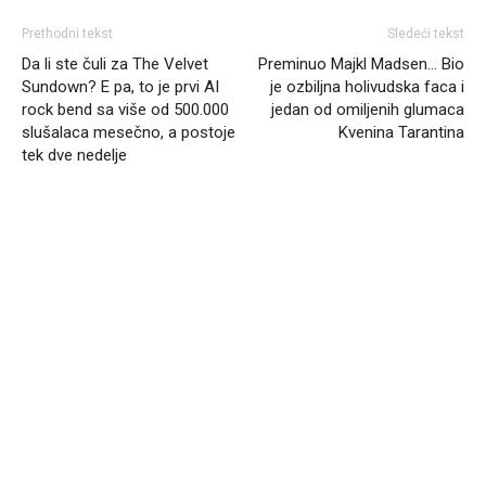
Prethodni tekst
Sledeći tekst
Da li ste čuli za The Velvet
Preminuo Majkl Madsen… Bio
Sundown? E pa, to je prvi AI
je ozbiljna holivudska faca i
rock bend sa više od 500.000
jedan od omiljenih glumaca
slušalaca mesečno, a postoje
Kvenina Tarantina
tek dve nedelje
Headliner