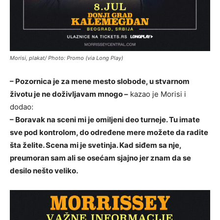
Morisi, plakat/ Photo: Promo (via Long Play)
– Pozornica je za mene mesto slobode, u stvarnom
životu je ne doživljavam mnogo –
kazao je Morisi i
dodao:
– Boravak na sceni mi je omiljeni deo turneje. Tu imate
sve pod kontrolom, do određene mere možete da radite
šta želite. Scena mi je svetinja. Kad siđem sa nje,
preumoran sam ali se osećam sjajno jer znam da se
desilo nešto veliko.