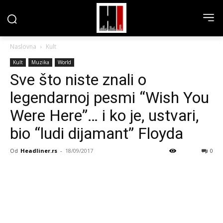
Naslovna
Kult
Kult
Muzika
World
Sve što niste znali o
legendarnoj pesmi “Wish You
Were Here”… i ko je, ustvari,
bio “ludi dijamant” Floyda
Od
Headliner.rs
-
18/09/2017
0