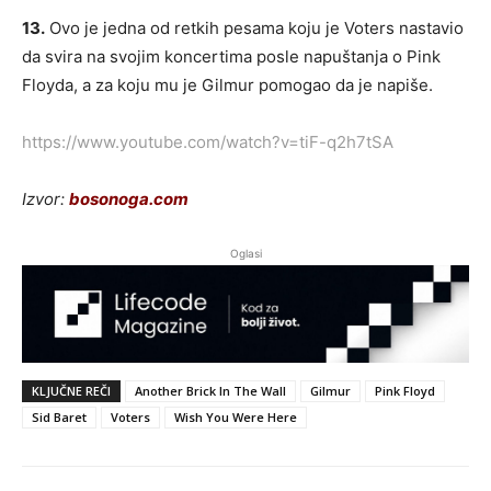
13.
Ovo je jedna od retkih pesama koju je Voters nastavio
da svira na svojim koncertima posle napuštanja o Pink
Floyda, a za koju mu je Gilmur pomogao da je napiše.
https://www.youtube.com/watch?v=tiF-q2h7tSA
Izvor:
bosonoga.com
Oglasi
KLJUČNE REČI
Another Brick In The Wall
Gilmur
Pink Floyd
Sid Baret
Voters
Wish You Were Here