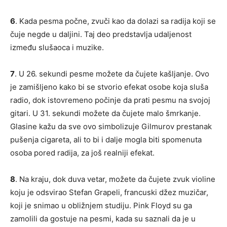
6
. Kada pesma počne, zvuči kao da dolazi sa radija koji se
čuje negde u daljini. Taj deo predstavlja udaljenost
između slušaoca i muzike.
7
. U 26. sekundi pesme možete da čujete kašljanje. Ovo
je zamišljeno kako bi se stvorio efekat osobe koja sluša
radio, dok istovremeno počinje da prati pesmu na svojoj
gitari. U 31. sekundi možete da čujete malo šmrkanje.
Glasine kažu da sve ovo simbolizuje Gilmurov prestanak
pušenja cigareta, ali to bi i dalje mogla biti spomenuta
osoba pored radija, za još realniji efekat.
8
. Na kraju, dok duva vetar, možete da čujete zvuk violine
koju je odsvirao Stefan Grapeli, francuski džez muzičar,
koji je snimao u obližnjem studiju. Pink Floyd su ga
zamolili da gostuje na pesmi, kada su saznali da je u