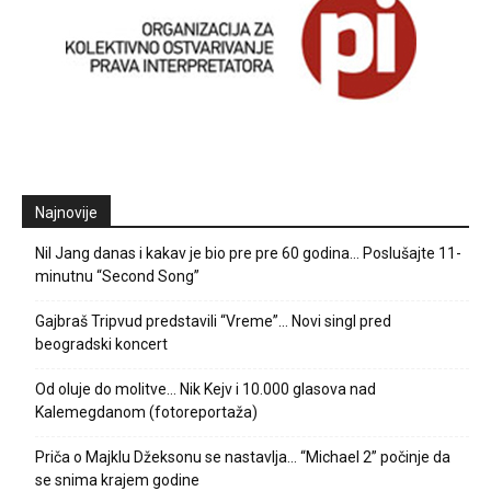
Najnovije
Nil Jang danas i kakav je bio pre pre 60 godina… Poslušajte 11-
minutnu “Second Song”
Gajbraš Tripvud predstavili “Vreme”… Novi singl pred
beogradski koncert
Od oluje do molitve… Nik Kejv i 10.000 glasova nad
Kalemegdanom (fotoreportaža)
Priča o Majklu Džeksonu se nastavlja… “Michael 2” počinje da
se snima krajem godine