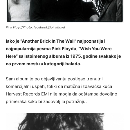
Pink Floyd/Photo: facebook@pinkfloyd
Iako je “Another Brick In The Wall” najpoznatija i
najpopularnija pesma Pink Floyda, “Wish You Were
Here” sa istoimenog albuma iz 1975. godine svakako je
na prvom mestu u kategoriji balada.
Sam album je po objavljivanju postigao trenutni
komercijalni uspeh, toliki da matična izdavačka kuća
Harvest Records EMI nije mogla da odštampa dovoljno
primeraka kako bi zadovoljila potražnju.