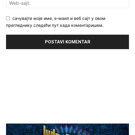
сачувајте моје име, е-маил и веб сајт у овом
прегледнику следећи пут када коментаришем.