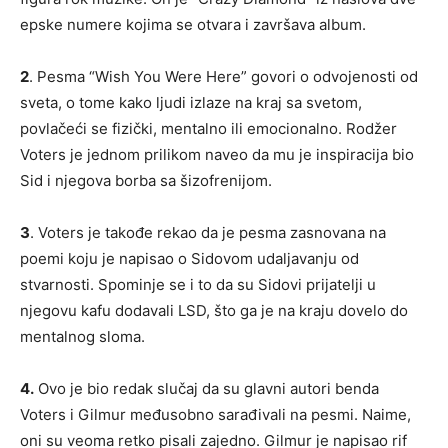
epske numere kojima se otvara i završava album.
2
. Pesma “Wish You Were Here” govori o odvojenosti od
sveta, o tome kako ljudi izlaze na kraj sa svetom,
povlačeći se fizički, mentalno ili emocionalno. Rodžer
Voters je jednom prilikom naveo da mu je inspiracija bio
Sid i njegova borba sa šizofrenijom.
3
. Voters je takođe rekao da je pesma zasnovana na
poemi koju je napisao o Sidovom udaljavanju od
stvarnosti. Spominje se i to da su Sidovi prijatelji u
njegovu kafu dodavali LSD, što ga je na kraju dovelo do
mentalnog sloma.
4.
Ovo je bio redak slučaj da su glavni autori benda
Voters i Gilmur međusobno sarađivali na pesmi. Naime,
oni su veoma retko pisali zajedno. Gilmur je napisao rif