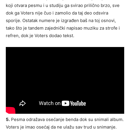
koji otvara pesmu i u studiju ga svirao prilično brzo, sve
dok ga Voters nije čuo i zamolio da taj deo odsvira
sporije. Ostatak numere je izgrađen baš na toj osnovi,
tako što je tandem zajednički napisao muziku za strofe i
refren, dok je Voters dodao tekst.
5.
Pesma odražava osećanje benda dok su snimali album.
Voters je imao osećaj da ne ulažu sav trud u snimanje.