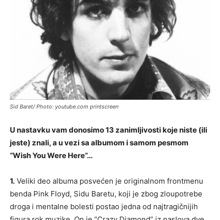
Sid Baret/ Photo: youtube.com printscreen
U nastavku vam donosimo 13 zanimljivosti koje niste (ili
jeste) znali, a u vezi sa albumom i samom pesmom
“Wish You Were Here”…
1.
Veliki deo albuma posvećen je originalnom frontmenu
benda Pink Floyd, Sidu Baretu, koji je zbog zloupotrebe
droga i mentalne bolesti postao jedna od najtragičnijih
figura rok muzike. On je “Crazy Diamond” iz naslova dve