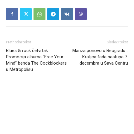
Prethodni tekst
Sledeći tekst
Blues & rock četvrtak…
Mariza ponovo u Beogradu…
Promocija albuma “Free Your
Kraljica fada nastupa 7.
Mind” benda The Cockblockers
decembra u Sava Centru
u Metropolisu
Headliner.rs