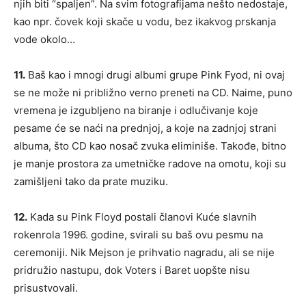
njih biti “spaljen”. Na svim fotografijama nešto nedostaje,
kao npr. čovek koji skače u vodu, bez ikakvog prskanja
vode okolo…
11.
Baš kao i mnogi drugi albumi grupe Pink Fyod, ni ovaj
se ne može ni približno verno preneti na CD. Naime, puno
vremena je izgubljeno na biranje i odlučivanje koje
pesame će se naći na prednjoj, a koje na zadnjoj strani
albuma, što CD kao nosač zvuka eliminiše. Takođe, bitno
je manje prostora za umetničke radove na omotu, koji su
zamišljeni tako da prate muziku.
12.
Kada su Pink Floyd postali članovi Kuće slavnih
rokenrola 1996. godine, svirali su baš ovu pesmu na
ceremoniji. Nik Mejson je prihvatio nagradu, ali se nije
pridružio nastupu, dok Voters i Baret uopšte nisu
prisustvovali.